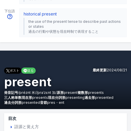
下位語
historical present
the use of the present tense to describe past actions
or states
過去の行動や状態を現在時制で表現すること
最終更新
2024/08/21
ポスト
送る
present
発音記号
/
préznt
米
/
/
prəˈzɛnt
加
/
原形
present
複数形
presents
三人称単数現在形
presents
現在分詞形
presenting
過去形
presented
過去分詞形
presented
音節
pres・ent
目次
語源と覚え方