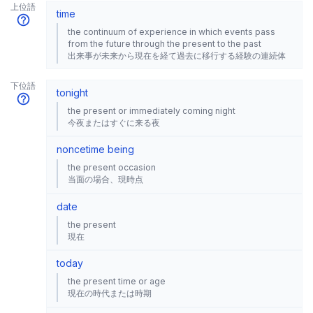
上位語
time
the continuum of experience in which events pass
from the future through the present to the past
出来事が未来から現在を経て過去に移行する経験の連続体
下位語
tonight
the present or immediately coming night
今夜またはすぐに来る夜
nonce
time being
the present occasion
当面の場合、現時点
date
the present
現在
today
the present time or age
現在の時代または時期