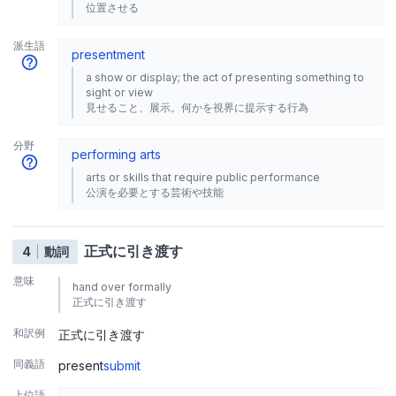
位置させる
派生語
presentment
a show or display; the act of presenting something to
sight or view
見せること、展示。何かを視界に提示する行為
分野
performing arts
arts or skills that require public performance
公演を必要とする芸術や技能
正式に引き渡す
4
動詞
意味
hand over formally
正式に引き渡す
和訳例
正式に引き渡す
同義語
present
submit
上位語