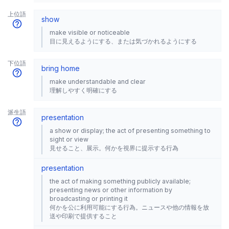
上位語
show
make visible or noticeable
目に見えるようにする、または気づかれるようにする
下位語
bring home
make understandable and clear
理解しやすく明確にする
派生語
presentation
a show or display; the act of presenting something to
sight or view
見せること、展示。何かを視界に提示する行為
presentation
the act of making something publicly available;
presenting news or other information by
broadcasting or printing it
何かを公に利用可能にする行為。ニュースや他の情報を放
送や印刷で提供すること