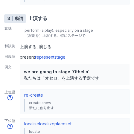
上演する
3
動詞
意味
perform (a play), especially on a stage
（演劇を）上演する、特にステージで
和訳例
上演する
演じる
同義語
present
represent
stage
例文
we are going to stage `Othello'
私たちは「オセロ」を上演する予定です
上位語
re-create
create anew
新たに創り出す
下位語
localise
localize
place
set
locate