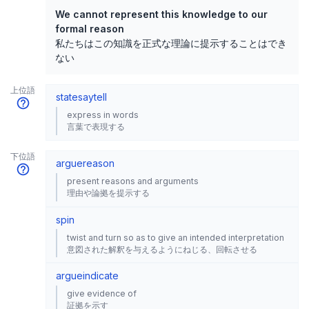
We cannot represent this knowledge to our
formal reason
私たちはこの知識を正式な理論に提示することはでき
ない
上位語
state
say
tell
express in words
言葉で表現する
下位語
argue
reason
present reasons and arguments
理由や論拠を提示する
spin
twist and turn so as to give an intended interpretation
意図された解釈を与えるようにねじる、回転させる
argue
indicate
give evidence of
証拠を示す