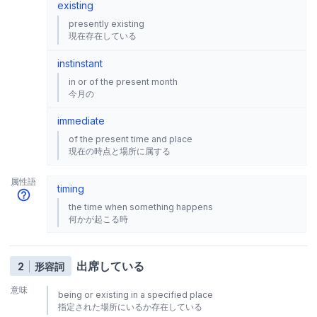
existing
presently existing
現在存在している
inst
instant
in or of the present month
今月の
immediate
of the present time and place
現在の時点と場所に属する
属性語
timing
the time when something happens
何かが起こる時
出席している
2
形容詞
意味
being or existing in a specified place
指定された場所にいるか存在している