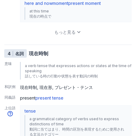
here and now
moment
present moment
at this time
現在の時点で
もっと見る
現在時制
4
名詞
意味
a verb tense that expresses actions or states at the time of
speaking
話している時の行動や状態を表す動詞の時制
和訳例
現在時制
現在形
プレゼント・テンス
同義語
present
present tense
上位語
tense
a grammatical category of verbs used to express
distinctions of time
動詞に当てはまり、時間の区別を表現するために使用され
る文法カテゴリー