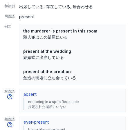
和訳例
出席している
存在している
居合わせる
同義語
present
例文
the murderer is present in this room
殺人犯はこの部屋にいる
present at the wedding
結婚式に出席している
present at the creation
創造の現場に立ち会っている
対義語
absent
not being in a specified place
指定された場所にいない
類義語
ever-present
being always present