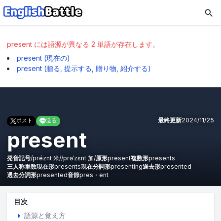
present
には語源が異なる
2
単語が存在します。
present
(
現在の
)
present
(
贈る
提示する
贈り物
紹介する
)
最終更新
2024/11/25
ポスト
送る
present
発音記号
/
préznt
米
/
/
prəˈzɛnt
加
/
原形
present
複数形
presents
三人称単数現在形
presents
現在分詞形
presenting
過去形
presented
過去分詞形
presented
音節
pres・ent
目次
語源と覚え方