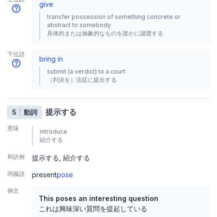
give
transfer possession of something concrete or
abstract to somebody
具体的または抽象的なものを誰かに譲渡する
下位語
bring in
submit (a verdict) to a court
（判決を）法廷に提出する
提示する
5
動詞
意味
introduce
紹介する
和訳例
提示する
紹介する
同義語
present
pose
例文
This poses an interesting question
これは興味深い質問を提起している