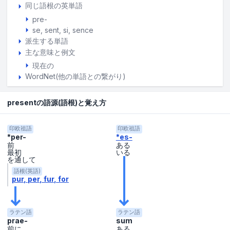
同じ語根の英単語
pre-
se, sent, si, sence
派生する単語
主な意味と例文
現在の
WordNet(他の単語との繋がり)
presentの語源(語根)と覚え方
印欧祖語
印欧祖語
*per-
*es-
前
ある
最初
いる
を通して
語根(英語)
pur
per
fur
for
ラテン語
ラテン語
prae-
sum
前に
ある