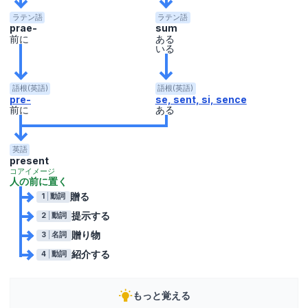
ラテン語
ラテン語
prae-
sum
前に
ある
いる
語根(英語)
語根(英語)
pre-
se, sent, si, sence
前に
ある
英語
present
コアイメージ
人の前に置く
贈る
1
動詞
提示する
2
動詞
贈り物
3
名詞
紹介する
4
動詞
もっと覚える