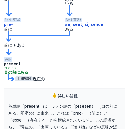
いる
語根(英語)
語根(英語)
pre-
se, sent, si, sence
前に
ある
前に + ある
英語
present
コアイメージ
目の前にある
現在の
1
形容詞
詳しい語源
英単語「present」は、ラテン語の「praesens」（目の前に
ある、即座の）に由来し、これは「prae-」（前に）と
「esse」（存在する）から構成されています。 この語源か
ら、「現在の」「出席している」「贈り物」などの意味が派