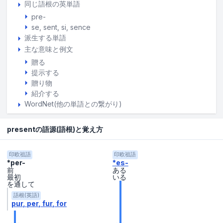
同じ語根の英単語
pre-
se, sent, si, sence
派生する単語
主な意味と例文
贈る
提示する
贈り物
紹介する
WordNet(他の単語との繋がり)
presentの語源(語根)と覚え方
印欧祖語
印欧祖語
*per-
*es-
前
ある
最初
いる
を通して
語根(英語)
pur
per
fur
for