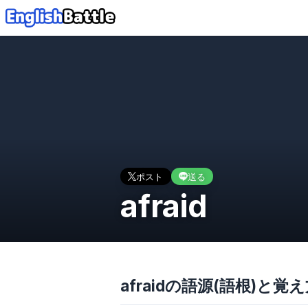
ポスト
送る
afraid
afraidの語源(語根)と覚