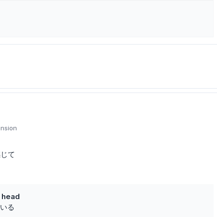
ension
感じて
s head
いる