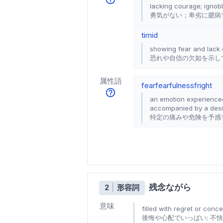
lacking courage; ignobl
勇気がない；卑劣に臆病
timid
showing fear and lack
恐れや自信の欠如を示し
属性語
fear
fearfulness
fright
an emotion experienced 
accompanied by a desire
特定の痛みや危険を予感
残念ながら
2
形容詞
意味
filled with regret or con
後悔や心配でいっぱい; 不