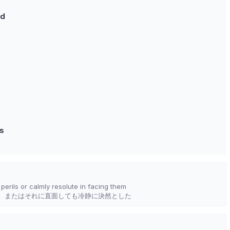
id
ns
 perils or calmly resolute in facing them
、またはそれに直面しても冷静に決然とした