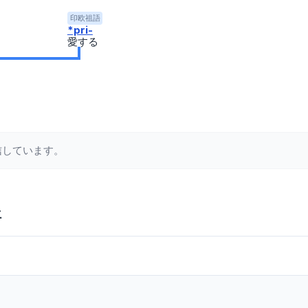
印欧祖語
*pri-
愛する
信しています。
語