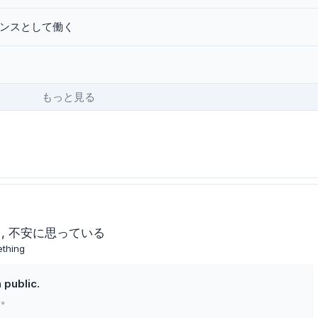
ランスとして働く
もっと見る
る
不安に思っている
ething
 public.
い。