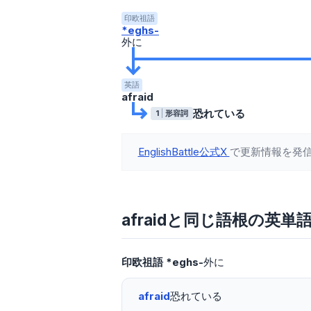
印欧祖語
*eghs-
外に
英語
afraid
恐れている
1
形容詞
EnglishBattle公式X
で更新情報を発
afraidと同じ語根の英単
印欧祖語
*eghs-
外に
afraid
恐れている