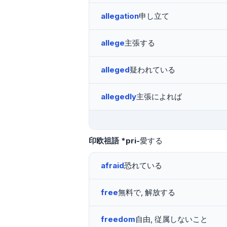
allegation
申し立て
allege
主張する
alleged
疑われている
allegedly
主張によれば
印欧祖語
*pri-
愛する
afraid
恐れている
free
無料で, 解放する
freedom
自由, 従属しないこと