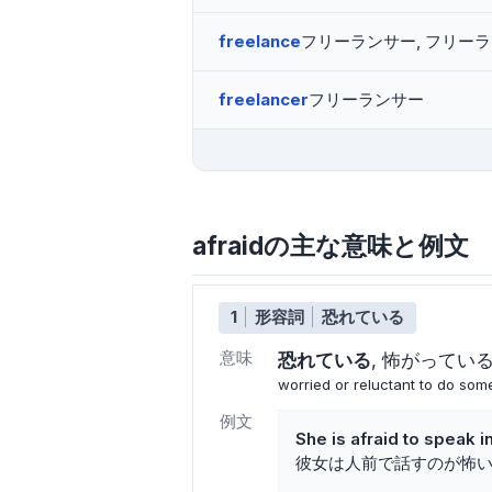
freelance
フリーランサー, フリー
freelancer
フリーランサー
afraidの主な意味と例文
1
形容詞
恐れている
意味
恐れている
怖がってい
worried or reluctant to do som
例文
She is afraid to speak in
彼女は人前で話すのが怖