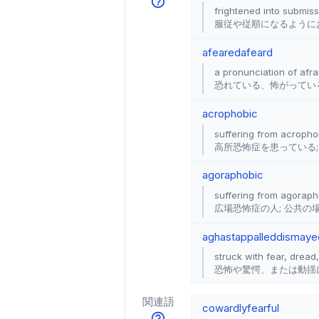
frightened into submis
服従や従順になるように
afeared
afeard
a pronunciation of afra
恐れている、怖がってい
acrophobic
suffering from acrophob
高所恐怖症を患っている;
agoraphobic
suffering from agoraph
広場恐怖症の人; 公共
aghast
appalled
dismaye
struck with fear, dread
恐怖や驚愕、または動揺
関連語
cowardly
fearful