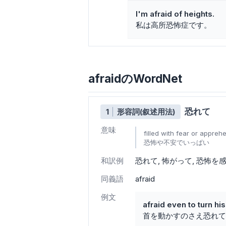
I'm afraid of heights.
私は高所恐怖症です。
afraidのWordNet
恐れて
1
形容詞(叙述用法)
意味
filled with fear or appreh
恐怖や不安でいっぱい
和訳例
恐れて
怖がって
恐怖を
同義語
afraid
例文
afraid even to turn hi
首を動かすのさえ恐れて