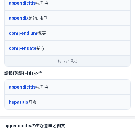
appendicitis
虫垂炎
appendix
追補, 虫垂
compendium
概要
compensate
補う
もっと見る
語根(英語)
-itis
炎症
appendicitis
虫垂炎
hepatitis
肝炎
appendicitisの主な意味と例文