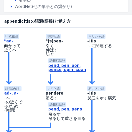
虫垂炎
WordNet(他の単語との繋がり)
appendicitisの語源(語根)と覚え方
印欧祖語
印欧祖語
ギリシャ語
*ad-
*(s)pen-
-itis
向かって
引く
～に関連する
近くへ
伸ばす
紡ぐ
語根(英語)
pend
pen
pon
pense
spin
span
語根(英語)
ラテン語
新ラテン語
ad-, a-
pendere
-itis
-へ
吊るす
炎症を示す病気
-の近くで
語根(英語)
-のため
pend
pen
pens
(強調)
吊るす
吊るして重さを量る