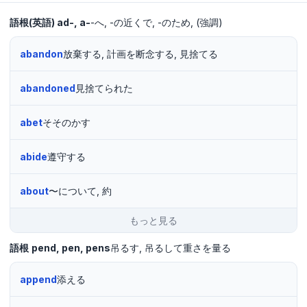
語根(英語)
ad-, a-
-へ
-の近くで
-のため
(強調)
abandon
放棄する, 計画を断念する, 見捨てる
abandoned
見捨てられた
abet
そそのかす
abide
遵守する
about
〜について, 約
もっと見る
語根
pend
pen
pens
吊るす
吊るして重さを量る
append
添える