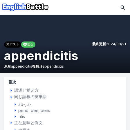
最終更新
2024/08/21
ポスト
送る
appendicitis
原形
appendicitis
複数形
appendicitis
目次
語源と覚え方
同じ語根の英単語
ad-, a-
pend
pen
pens
-itis
主な意味と例文