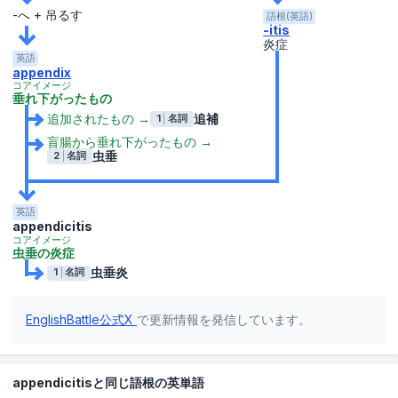
-へ + 吊るす
語根(英語)
-itis
炎症
英語
appendix
コアイメージ
垂れ下がったもの
追加されたもの
→
追補
1
名詞
盲腸から垂れ下がったもの
→
虫垂
2
名詞
英語
appendicitis
コアイメージ
虫垂の炎症
虫垂炎
1
名詞
EnglishBattle公式X
で更新情報を発信しています。
appendicitisと同じ語根の英単語