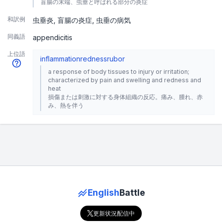
盲腸の末端、虫垂と呼ばれる部分の炎症
和訳例
虫垂炎
盲腸の炎症
虫垂の病気
同義語
appendicitis
上位語
inflammation
redness
rubor
a response of body tissues to injury or irritation;
characterized by pain and swelling and redness and
heat
損傷または刺激に対する身体組織の反応。痛み、腫れ、赤
み、熱を伴う
English
Battle
更新状況配信中