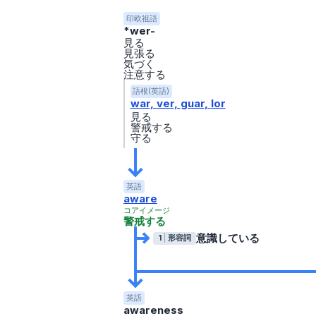
印欧祖語
*wer-
見る
見張る
気づく
注意する
語根(英語)
war
ver
guar
lor
見る
警戒する
守る
英語
aware
コアイメージ
警戒する
意識している
1
形容詞
英語
awareness