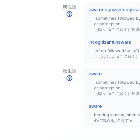
属性語
aware
cognizant
cognisa
(sometimes followed by
or perception
（時々 'of' に続く
incognizant
unaware
(often followed by `of'
（しばしば `of' に続
派生語
aware
(sometimes followed by
or perception
（時々 'of' に続く
aware
bearing in mind; attenti
心に留める; 注意する