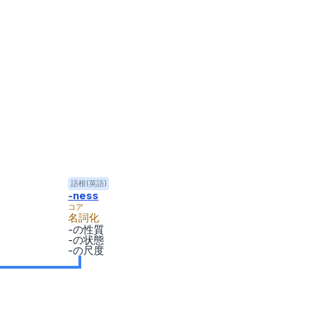
語根(英語)
-ness
コア
名詞化
-の性質
-の状態
-の尺度