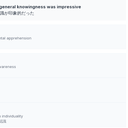
nd general knowingness was impressive
識が印象的だった
ntal apprehension
wareness
individuality
認識