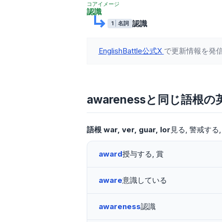
コアイメージ
認識
認識
1
名詞
EnglishBattle公式X
で更新情報を発
awarenessと同じ語根
語根
war
ver
guar
lor
見る
警戒する
award
授与する, 賞
aware
意識している
awareness
認識