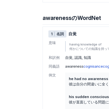
awarenessのWordNet
自覚
1
名詞
意味
having knowledge of
何かについての知識を持っ
和訳例
自覚
認識
知識
同義語
awareness
cognisance
cog
例文
he had no awareness 
彼は自分の間違いに全く
his sudden conscious
彼が直面している問題に