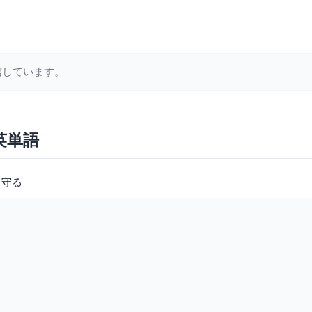
信しています。
の英単語
守る