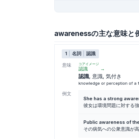
awarenessの主な意味と
1
名詞
認識
コアイメージ
意味
認識
→
認識
意識
気付き
knowledge or perception of a fa
例文
She has a strong aware
彼女は環境問題に対する
Public awareness of the
その病気への公衆意識が