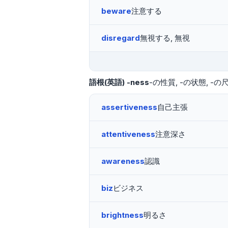
beware
注意する
disregard
無視する, 無視
語根(英語)
-ness
-の性質
-の状態
-の
assertiveness
自己主張
attentiveness
注意深さ
awareness
認識
biz
ビジネス
brightness
明るさ