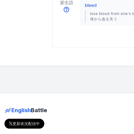
派生語
bleed
lose blood from one's 
体から血を失う
English
Battle
更新状況配信中