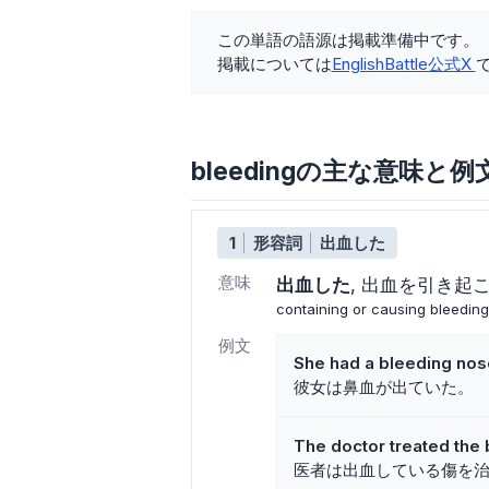
この単語の語源は掲載準備中です。
掲載については
EnglishBattle公式X
bleedingの主な意味と例
1
形容詞
出血した
意味
出血した
出血を引き起
containing or causing bleeding
例文
She had a bleeding nos
彼女は鼻血が出ていた。
The doctor treated the
医者は出血している傷を