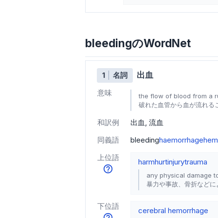
bleedingのWordNet
出血
1
名詞
意味
the flow of blood from a 
破れた血管から血が流れる
和訳例
出血
流血
同義語
bleeding
haemorrhage
hem
上位語
harm
hurt
injury
trauma
any physical damage to
暴力や事故、骨折などに
下位語
cerebral hemorrhage