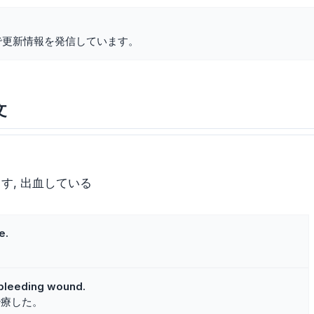
で更新情報を発信しています。
文
こす
出血している
e.
 bleeding wound.
治療した。