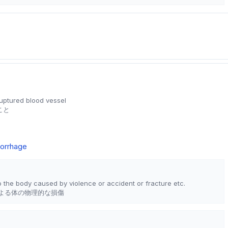
ruptured blood vessel
こと
orrhage
 the body caused by violence or accident or fracture etc.
よる体の物理的な損傷