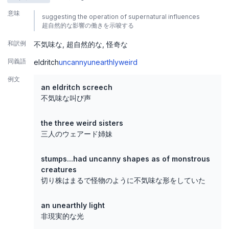
意味
suggesting the operation of supernatural influences
超自然的な影響の働きを示唆する
和訳例
不気味な
超自然的な
怪奇な
同義語
eldritch
uncanny
unearthly
weird
例文
an eldritch screech
不気味な叫び声
the three weird sisters
三人のウェアード姉妹
stumps...had uncanny shapes as of monstrous
creatures
切り株はまるで怪物のように不気味な形をしていた
an unearthly light
非現実的な光