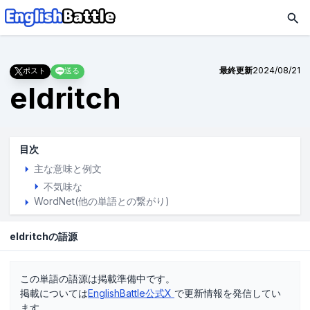
最終更新
2024/08/21
ポスト
送る
eldritch
目次
主な意味と例文
不気味な
WordNet(他の単語との繋がり)
eldritchの語源
この単語の語源は掲載準備中です。
掲載については
EnglishBattle公式X
で更新情報を発信してい
ます。