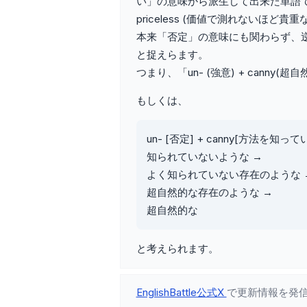
い」の意味から派生して出来た単語
priceless (価値で測れないほど貴重な) 
本来「否定」の意味にも関わらず、逆説的
と捉えらます。
つまり、「un- (強意) + canny(
もしくは、
un- [否定] + canny[方法を知って
知られていないような →
よく知られていない存在のような 
超自然的な存在のような →
超自然的な
と考えられます。
EnglishBattle公式X
で更新情報を発