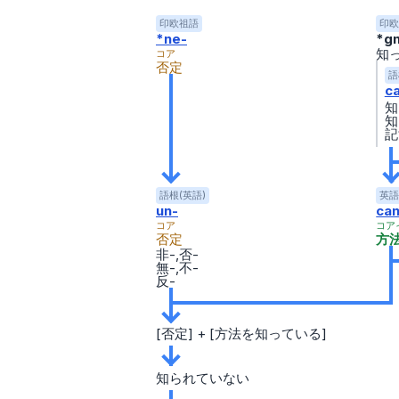
印欧祖語
印欧
*ne-
*g
知
コア
否定
語
c
知
知
記
語根(英語)
英語
un-
ca
コア
コア
否定
方
非-,否-
無-,不-
反-
[否定] + [方法を知っている]
知られていない