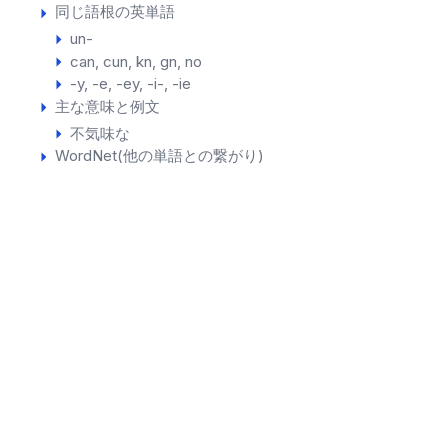
同じ語根の英単語
un-
can
cun
kn
gn
no
-y, -e, -ey, -i-, -ie
主な意味と例文
不気味な
WordNet(他の単語との繋がり)