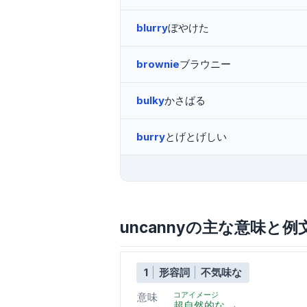
blurry
ぼやけた
brownie
ブラウニー
bulky
かさばる
burry
とげとげしい
uncannyの主な意味と例
1
形容詞
不気味な
コアイメージ
意味
超自然的な
→