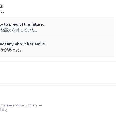
な
ous
y to predict the future.
味な能力を持っていた。
canny about her smile.
何かがあった。
of supernatural influences
唆する