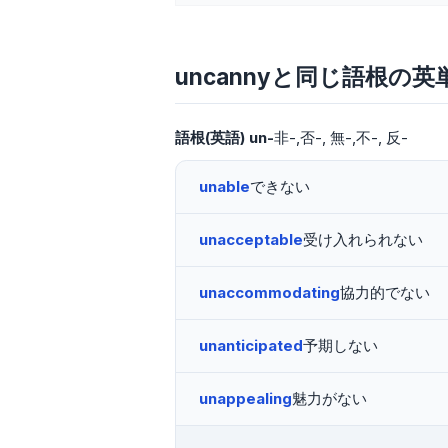
uncannyと同じ語根の英
語根(英語)
un-
非-,否-
無-,不-
反-
unable
できない
unacceptable
受け入れられない
unaccommodating
協力的でない
unanticipated
予期しない
unappealing
魅力がない