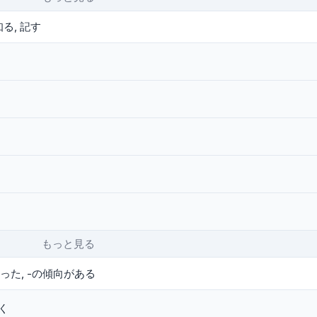
知る
記す
もっと見る
持った
-の傾向がある
く