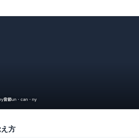
ny
音節
un・can・ny
覚え方