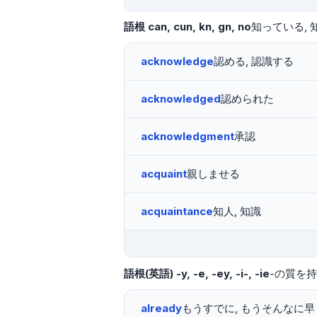
語根
can
cun
kn
gn
no
知っている
acknowledge
認める, 認識する
acknowledged
認められた
acknowledgment
承認
acquaint
親しませる
acquaintance
知人, 知識
語根(英語)
-y, -e, -ey, -i-, -ie
-の質を
already
もうすでに, もうそんなに早