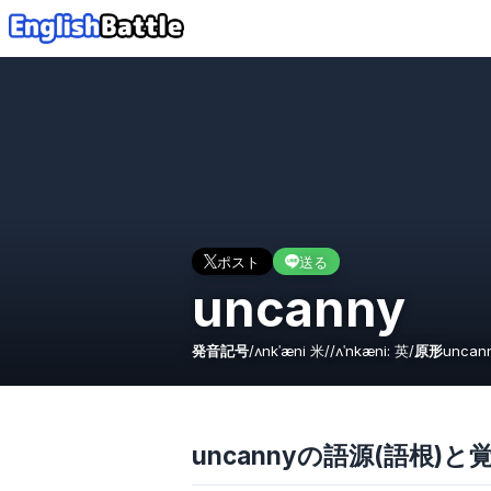
ポスト
送る
uncanny
発音記号
/
ʌnkˈæni
米
/
/
ʌˈnkæni:
英
/
原形
uncan
uncannyの語源(語根)と