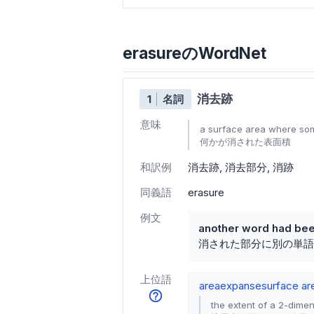
erasureのWordNet
消去跡
1
名詞
意味
a surface area where so
何かが消された表面積
和訳例
消去跡
消去部分
消跡
同義語
erasure
例文
another word had bee
消された部分に別の単語
上位語
area
expanse
surface ar
the extent of a 2-dime