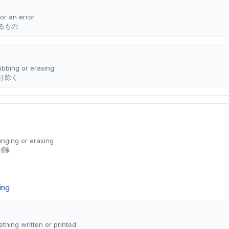
or an error
るもの
ubbing or erasing
り除く
unging or erasing
削除
ing
ething written or printed