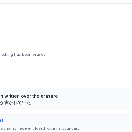
mething has been erased
n written over the erasure
が書かれていた
ea
nsional surface enclosed within a boundary