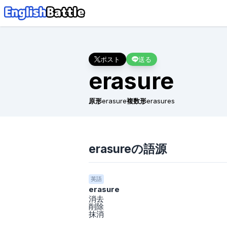
ポスト
送る
erasure
原形
erasure
複数形
erasures
erasureの語源
英語
erasure
消去
削除
抹消