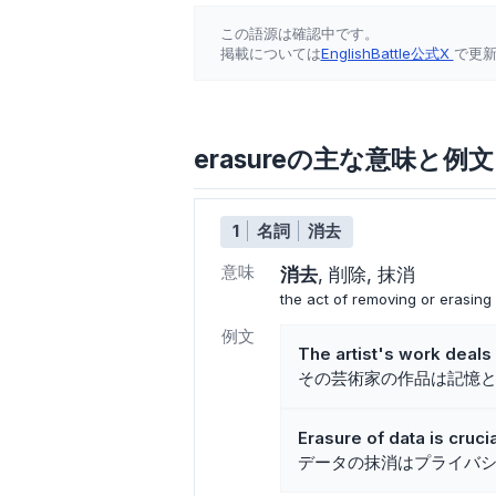
この語源は確認中です。
掲載については
EnglishBattle公式X
で更
erasureの主な意味と例文
1
名詞
消去
意味
消去
削除
抹消
the act of removing or erasing
例文
The artist's work deal
その芸術家の作品は記憶
Erasure of data is crucia
データの抹消はプライバ