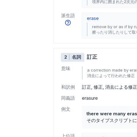
境界内に囲まれた2次元
派生語
erase
remove by or as if by r
擦ったり消したりして取
訂正
2
名詞
意味
a correction made by era
消去によって行われた修正
和訳例
訂正
修正
消去による修
同義語
erasure
例文
there were many erasu
そのタイプスクリプトに
上位語