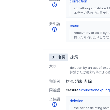
correction
something substituted f
エラーの代わりに置かれ
派生語
erase
remove by or as if by r
擦ったり消したりして取
抹消
3
名詞
意味
deletion by an act of exp
抹消または消去行為による
和訳例
抹消
消去
削除
同義語
erasure
expunction
expung
上位語
deletion
the act of deleting som