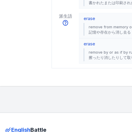
書かれたまたは印刷され
派生語
erase
remove from memory or
記憶や存在から消し去る
erase
remove by or as if by r
擦ったり消したりして取
English
Battle