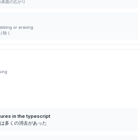
の表面の広がり
ubbing or erasing
り除く
sing
正
res in the typescript
は多くの消去があった