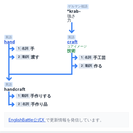
ゲルマン祖語
*krab-
強さ
力
英語
英語
hand
craft
コアイメージ
手
1
名詞
技術
渡す
手工芸
2
動詞
1
名詞
作る
2
動詞
英語
handcraft
手作りする
1
動詞
手作り品
2
名詞
EnglishBattle公式X
で更新情報を発信しています。