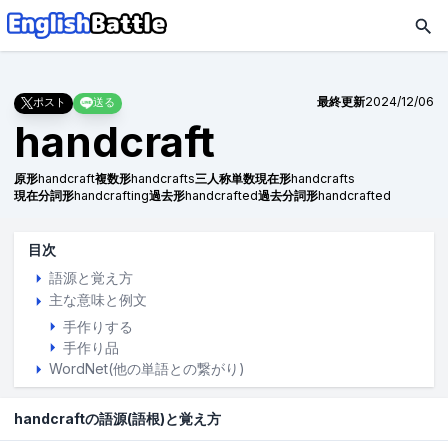
最終更新
2024/12/06
ポスト
送る
handcraft
原形
handcraft
複数形
handcrafts
三人称単数現在形
handcrafts
現在分詞形
handcrafting
過去形
handcrafted
過去分詞形
handcrafted
目次
語源と覚え方
主な意味と例文
手作りする
手作り品
WordNet(他の単語との繋がり)
handcraftの語源(語根)と覚え方