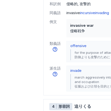
和訳例
侵略的
攻撃的
同義語
invasive
incursive
invading
例文
invasive war
侵略戦争
類義語
offensive
for the purpose of att
防御よりも攻撃のために
派生語
invade
march aggressively into
and occupation
征服および占領を目的と
迫りくる
4
形容詞