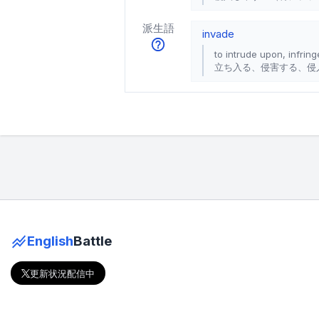
派生語
invade
to intrude upon, infrin
立ち入る、侵害する、侵
English
Battle
更新状況配信中