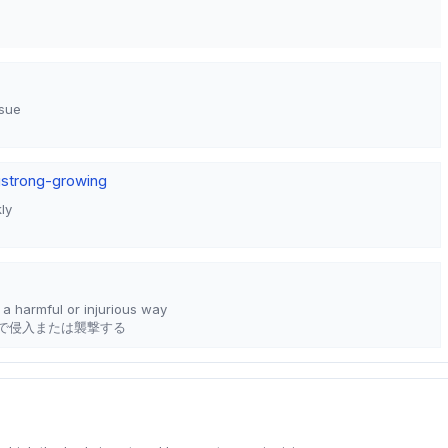
ssue
g
strong-growing
ly
n a harmful or injurious way
で侵入または襲撃する