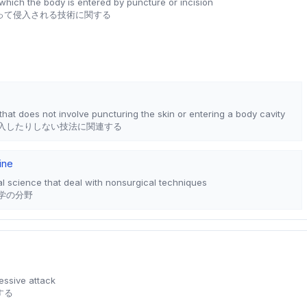
 which the body is entered by puncture or incision
って侵入される技術に関する
 that does not involve puncturing the skin or entering a body cavity
入したりしない技法に関連する
ine
l science that deal with nonsurgical techniques
学の分野
essive attack
する