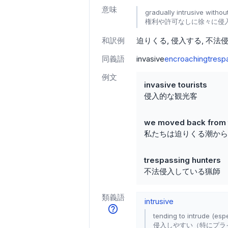
意味
gradually intrusive withou
権利や許可なしに徐々に侵
和訳例
迫りくる
侵入する
不法
同義語
invasive
encroaching
tresp
例文
invasive tourists
侵入的な観光客
we moved back from t
私たちは迫りくる潮から
trespassing hunters
不法侵入している猟師
類義語
intrusive
tending to intrude (esp
侵入しやすい（特にプラ