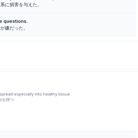
態系に損害を与えた。
ve questions.
問が嫌だった。
pread especially into healthy tissue
向を持つ