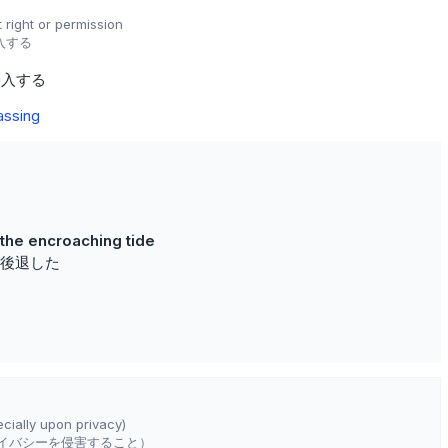
t right or permission
入する
侵入する
assing
he encroaching tide
後退した
ecially upon privacy)
イバシーを侵害すること）