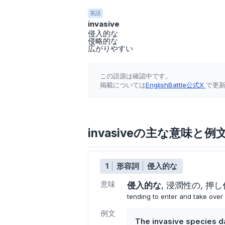
英語
invasive
侵入的な
侵略的な
広がりやすい
この語源は確認中です。
掲載については
EnglishBattle公式X
で更
invasiveの主な意味と例
1
形容詞
侵入的な
意味
侵入的な
浸潤性の
押し
tending to enter and take over
例文
The invasive species 