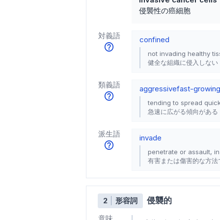
侵襲性の癌細胞
対義語
confined
not invading healthy ti
健全な組織に侵入しない
類義語
aggressive
fast-growin
tending to spread quick
急速に広がる傾向がある
派生語
invade
penetrate or assault, i
有害または傷害的な方法
侵襲的
2
形容詞
意味