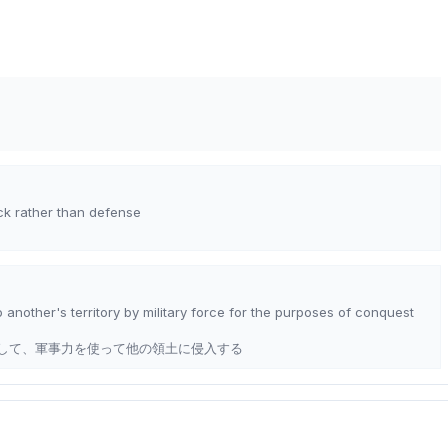
ack rather than defense
 another's territory by military force for the purposes of conquest
して、軍事力を使って他の領土に侵入する