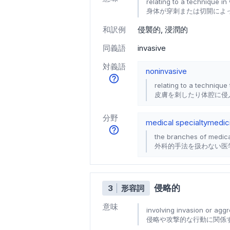
relating to a technique in
身体が穿刺または切開によ
和訳例
侵襲的
浸潤的
同義語
invasive
対義語
noninvasive
relating to a technique
皮膚を刺したり体腔に侵
分野
medical specialty
medic
the branches of medica
外科的手法を扱わない医
侵略的
3
形容詞
意味
involving invasion or aggr
侵略や攻撃的な行動に関係