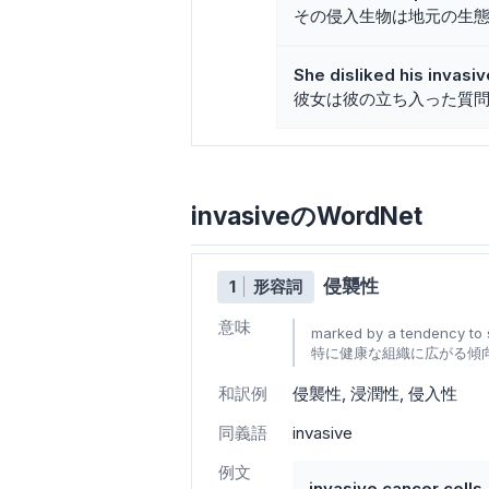
その侵入生物は地元の生
She disliked his invasi
彼女は彼の立ち入った質
invasiveのWordNet
侵襲性
1
形容詞
意味
marked by a tendency to s
特に健康な組織に広がる傾
和訳例
侵襲性
浸潤性
侵入性
同義語
invasive
例文
invasive cancer cells