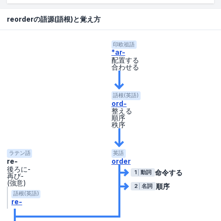
reorderの語源(語根)と覚え方
印欧祖語
*ar-
配置する
合わせる
語根(英語)
ord-
整える
順序
秩序
ラテン語
英語
re-
order
後ろに-
命令する
1
動詞
再び-
(強意)
順序
2
名詞
語根(英語)
re-