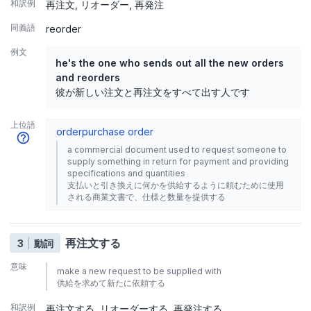
和訳例
再注文
リオーダー
再発注
同義語
reorder
例文
he's the one who sends out all the new orders
and reorders
彼が新しい注文と再注文をすべて出す人です
上位語
order
purchase order
a commercial document used to request someone to
supply something in return for payment and providing
specifications and quantities
支払いと引き換えに何かを供給するように頼むために使用
される商業文書で、仕様と数量を提供する
再注文する
3
動詞
意味
make a new request to be supplied with
供給を求めて新たに依頼する
和訳例
再注文する
リオーダーする
再発注する