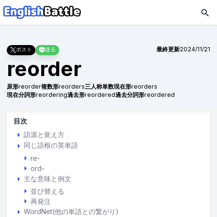
最終更新
2024/11/21
ポスト
送る
reorder
原形
reorder
複数形
reorders
三人称単数現在形
reorders
現在分詞形
reordering
過去形
reordered
過去分詞形
reordered
目次
語源と覚え方
同じ語根の英単語
re-
ord-
主な意味と例文
並び替える
再発注
WordNet(他の単語との繋がり)