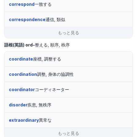
correspond
一致する
correspondence
通信, 類似
もっと見る
語根(英語)
ord-
整える
順序
秩序
coordinate
座標, 調整する
coordination
調整, 身体の協調性
coordinator
コーディネーター
disorder
疾患, 無秩序
extraordinary
異常な
もっと見る