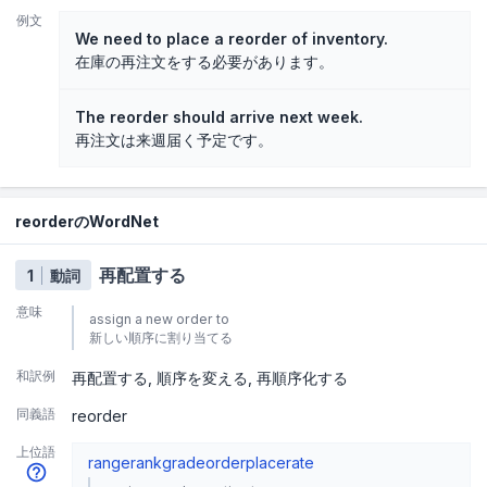
例文
We need to place a reorder of inventory.
在庫の再注文をする必要があります。
The reorder should arrive next week.
再注文は来週届く予定です。
reorderのWordNet
再配置する
1
動詞
意味
assign a new order to
新しい順序に割り当てる
和訳例
再配置する
順序を変える
再順序化する
同義語
reorder
上位語
range
rank
grade
order
place
rate