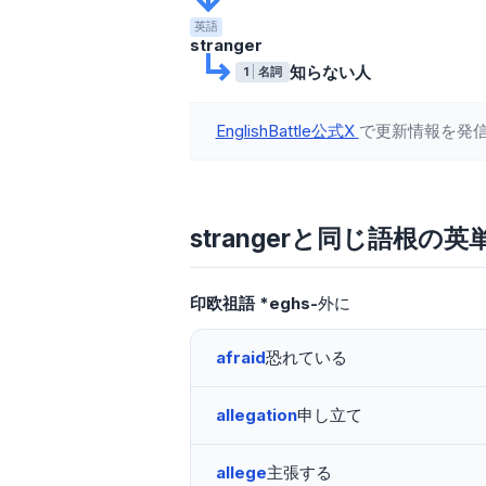
英語
stranger
知らない人
1
名詞
EnglishBattle公式X
で更新情報を発
strangerと同じ語根の英
印欧祖語
*eghs-
外に
afraid
恐れている
allegation
申し立て
allege
主張する