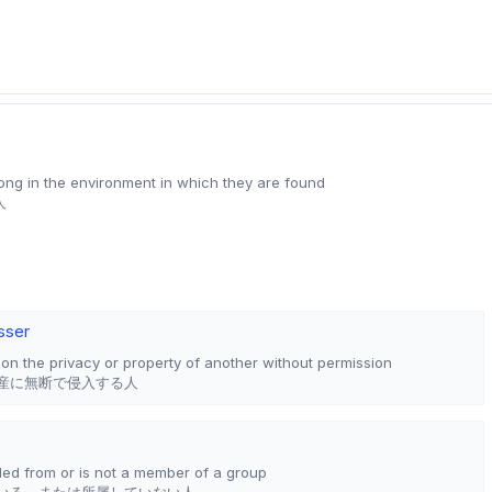
ng in the environment in which they are found
人
sser
n the privacy or property of another without permission
産に無断で侵入する人
ed from or is not a member of a group
いる、または所属していない人