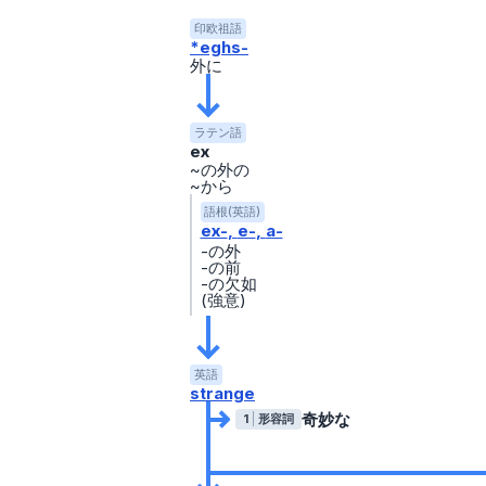
印欧祖語
*eghs-
外に
ラテン語
ex
~の外の
~から
語根(英語)
ex-
e-
a-
-の外
-の前
-の欠如
(強意)
英語
strange
奇妙な
1
形容詞