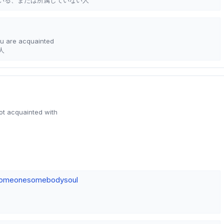
u are acquainted
人
not acquainted with
omeone
somebody
soul