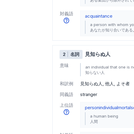
対義語
acquaintance
a person with whom yo
あなたが知り合いである
見知らぬ人
2
名詞
意味
an individual that one is 
知らない人
和訳例
見知らぬ人
他人
よそ者
同義語
stranger
上位語
person
individual
mortal
s
a human being
人間