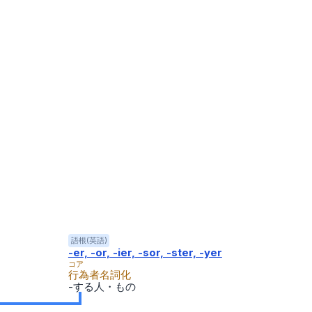
語根(英語)
-er, -or, -ier, -sor, -ster, -yer
コア
行為者名詞化
-する人・もの