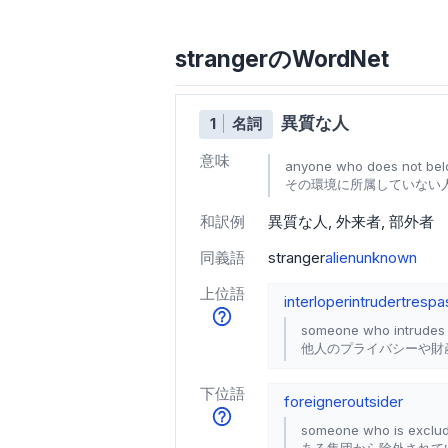
strangerのWordNet
異質な人
1
名詞
意味
anyone who does not belo
その環境に所属していない
和訳例
異質な人
外来者
部外者
同義語
stranger
alien
unknown
上位語
interloper
intruder
trespa
someone who intrudes o
他人のプライバシーや財
下位語
foreigner
outsider
someone who is exclud
ある集団から除外されて