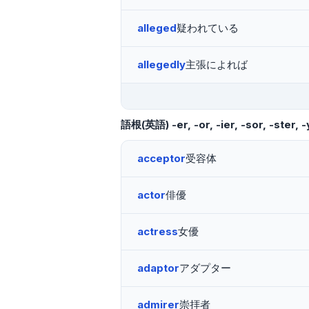
alleged
疑われている
allegedly
主張によれば
語根(英語)
-er, -or, -ier, -sor, -ster, 
acceptor
受容体
actor
俳優
actress
女優
adaptor
アダプター
admirer
崇拝者