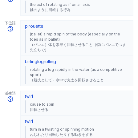
the act of rotating as if on an axis
軸のように回転する行為
下位語
pirouette
(ballet) a rapid spin of the body (especially on the
toes as in ballet)
（バレエ）体を素早く回転させること（特にバレエでつま
先立ちで）
birling
logrolling
rotating a log rapidly in the water (as a competitive
sport)
（競技として）水中で丸太を回転させること
派生語
twirl
cause to spin
回転させる
twirl
turn in a twisting or spinning motion
ねじれたり回転したりする動きをする