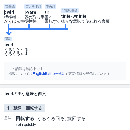
古英語
古ノルド語
中英語
17世紀英語
þwirl
þvara
tirl
tirlie-whirlie
攪拌機
鍋の取っ手
回る
かくはん棒
攪拌棒
回転する
様々な意味で使われる言葉
英語
twirl
くるりと回る
くるくる回す
この語源は確認中です。
掲載については
EnglishBattle公式X
で更新情報を発信しています。
twirlの主な意味と例文
1
動詞
回転する
意味
回転する
くるくる回る
旋回する
spin quickly