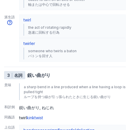
軸または中心で回転させる
派生語
twirl
the act of rotating rapidly
急速に回転する行為
twirler
someone who twirls a baton
バトンを回す人
鋭い曲がり
3
名詞
意味
a sharp bend in a line produced when a line having a loop is
pulled tight
ループを持つ線が引っ張られたときに生じる鋭い曲がり
和訳例
鋭い曲がり
ねじれ
同義語
twirl
kink
twist
上位語