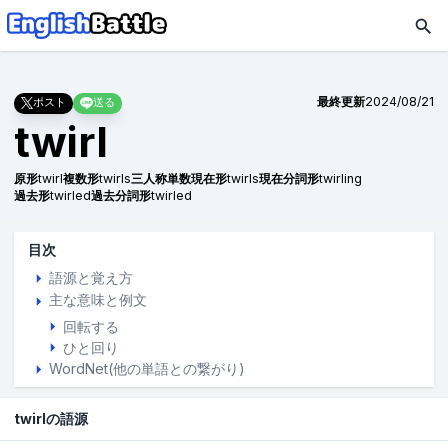
最終更新
2024/08/21
ポスト
送る
twirl
原形
twirl
複数形
twirls
三人称単数現在形
twirls
現在分詞形
twirling
過去形
twirled
過去分詞形
twirled
目次
語源と覚え方
主な意味と例文
回転する
ひと回り
WordNet(他の単語との繋がり)
twirlの語源