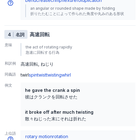
bend
crease
crimp
flexure
fold
plication
an angular or rounded shape made by folding
折りたたむことによって作られた角度や丸みのある形状
高速回転
4
名詞
意味
the act of rotating rapidly
急速に回転する行為
和訳例
高速回転
ねじり
同義語
twirl
spin
twist
twisting
whirl
例文
he gave the crank a spin
彼はクランクを回転させた
it broke off after much twisting
散々ねじった末にそれは折れた
上位語
rotary motion
rotation