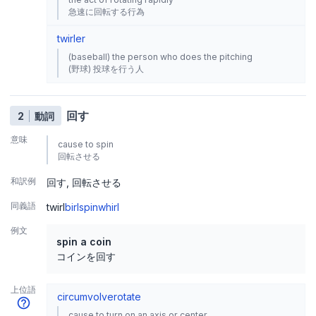
急速に回転する行為
twirler
(baseball) the person who does the pitching
(野球) 投球を行う人
回す
2
動詞
意味
cause to spin
回転させる
和訳例
回す
回転させる
同義語
twirl
birl
spin
whirl
例文
spin a coin
コインを回す
上位語
circumvolve
rotate
cause to turn on an axis or center