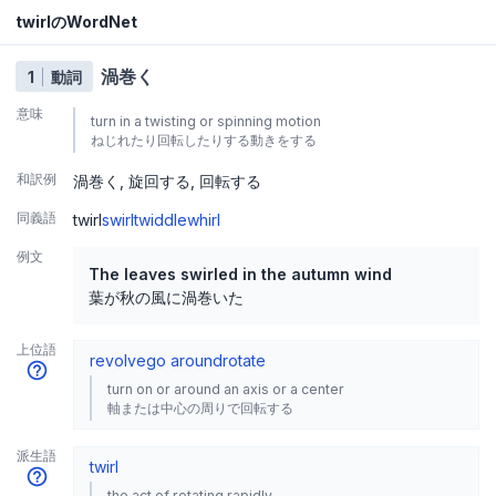
twirlのWordNet
渦巻く
1
動詞
意味
turn in a twisting or spinning motion
ねじれたり回転したりする動きをする
和訳例
渦巻く
旋回する
回転する
同義語
twirl
swirl
twiddle
whirl
例文
The leaves swirled in the autumn wind
葉が秋の風に渦巻いた
上位語
revolve
go around
rotate
turn on or around an axis or a center
軸または中心の周りで回転する
派生語
twirl
the act of rotating rapidly