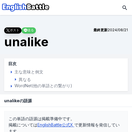
最終更新
2024/08/21
ポスト
送る
unalike
目次
主な意味と例文
異なる
WordNet(他の単語との繋がり)
unalikeの語源
この単語の語源は掲載準備中です。
掲載については
EnglishBattle公式X
で更新情報を発信してい
ます。