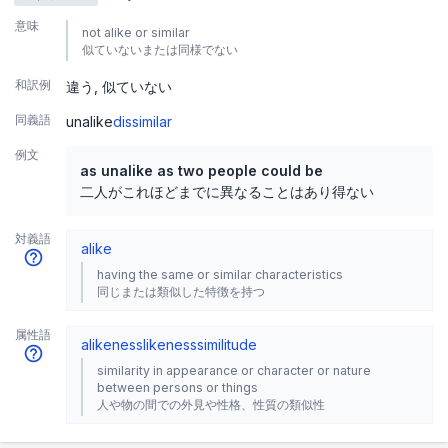
意味
not alike or similar
似ていないまたは同様でない
和訳例
違う
似ていない
同義語
unalike
dissimilar
例文
as unalike as two people could be
二人がこれほどまでに異なることはあり得ない
対義語
alike
having the same or similar characteristics
同じまたは類似した特徴を持つ
属性語
alikeness
likeness
similitude
similarity in appearance or character or nature
between persons or things
人や物の間での外見や性格、性質の類似性