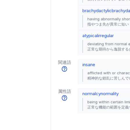
brachydactylic
brachyda
having abnormally short
指やつま先が異常に短い
atypical
irregular
deviating from normal 
正常な期待から逸脱する多
関連語
insane
afflicted with or chara
精神的な錯乱に苦しんで
属性語
normalcy
normality
being within certain li
正常な機能の範囲を定義