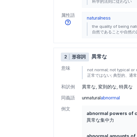
科学的法則に従わない
属性語
naturalness
the quality of being na
自然であることや自然の
異常な
2
形容詞
意味
not normal; not typical or
正常ではない; 典型的、通
和訳例
異常な
変則的な
特異な
同義語
unnatural
abnormal
例文
abnormal powers of c
異常な集中力
abnormal amounts of 