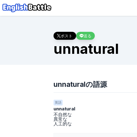
ポスト
送る
unnatural
unnaturalの語源
英語
unnatural
不自然な
異常な
人工的な