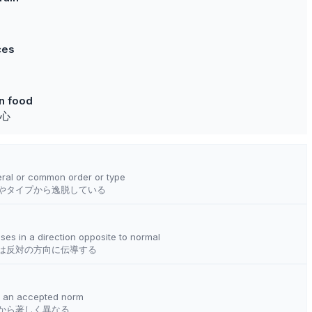
ces
in food
心
eral or common order or type
やタイプから逸脱している
es in a direction opposite to normal
は反対の方向に伝導する
m an accepted norm
から著しく異なる