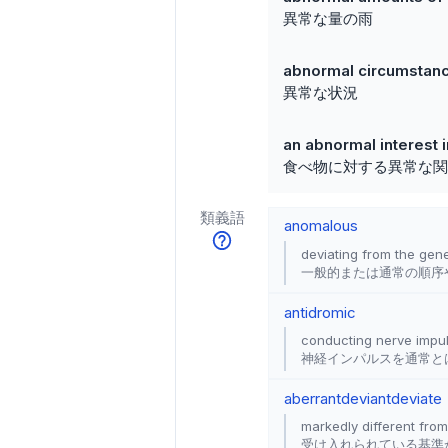
異常な量の雨
abnormal circumstan
異常な状況
an abnormal interest 
食べ物に対する異常な関
類義語
anomalous
deviating from the gen
一般的または通常の順序
antidromic
conducting nerve impuls
神経インパルスを通常と
aberrant
deviant
deviate
markedly different fro
受け入れられている基準