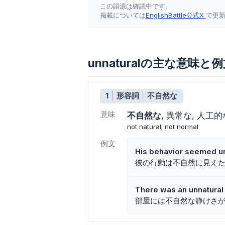
この語源は確認中です。
掲載については
EnglishBattle公式X
で更
unnaturalの主な意味と
1
形容詞
不自然な
意味
不自然な
異常な
人工的
not natural; not normal
例文
His behavior seemed un
彼の行動は不自然に見え
There was an unnatural 
部屋には不自然な静けさ