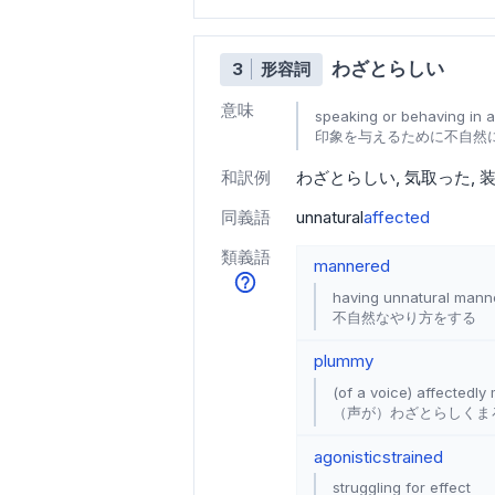
わざとらしい
3
形容詞
意味
speaking or behaving in a
印象を与えるために不自然
和訳例
わざとらしい
気取った
同義語
unnatural
affected
類義語
mannered
having unnatural mann
不自然なやり方をする
plummy
(of a voice) affectedly
（声が）わざとらしくま
agonistic
strained
struggling for effect