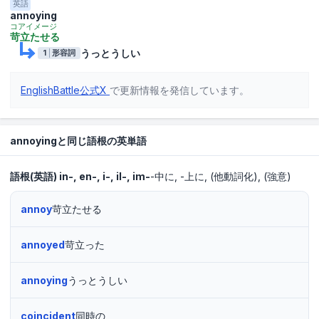
英語
annoying
コアイメージ
苛立たせる
うっとうしい
1
形容詞
EnglishBattle公式X
で更新情報を発信しています。
annoyingと同じ語根の英単語
語根(英語)
in-, en-, i-, il-, im-
-中に
-上に
(他動詞化)
(強意)
annoy
苛立たせる
annoyed
苛立った
annoying
うっとうしい
coincident
同時の