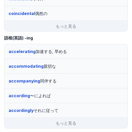
coincidental
偶然の
もっと見る
語根(英語)
-ing
accelerating
加速する, 早める
accommodating
親切な
accompanying
同伴する
according
〜によれば
accordingly
それに従って
もっと見る