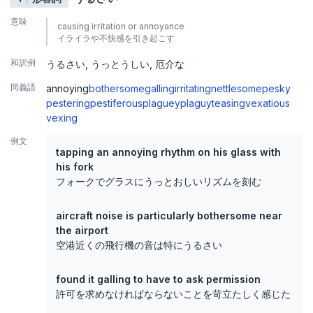
意味
causing irritation or annoyance
イライラや不快感を引き起こす
和訳例
うるさい
うっとうしい
厄介な
同義語
annoying
bothersome
galling
irritating
nettlesome
pesky
pestering
pestiferous
plaguey
plaguy
teasing
vexatious
vexing
例文
tapping an annoying rhythm on his glass with
his fork
フォークでグラスにうっとおしいリズムを刻む
aircraft noise is particularly bothersome near
the airport
空港近くの飛行機の音は特にうるさい
found it galling to have to ask permission
許可を求めなければならないことを苛立たしく感じた