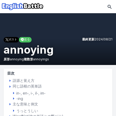
最終更新
2024/08/21
ポスト
送る
annoying
原形
annoying
複数形
annoyings
目次
語源と覚え方
同じ語根の英単語
in-, en-, i-, il-, im-
-ing
主な意味と例文
うっとうしい