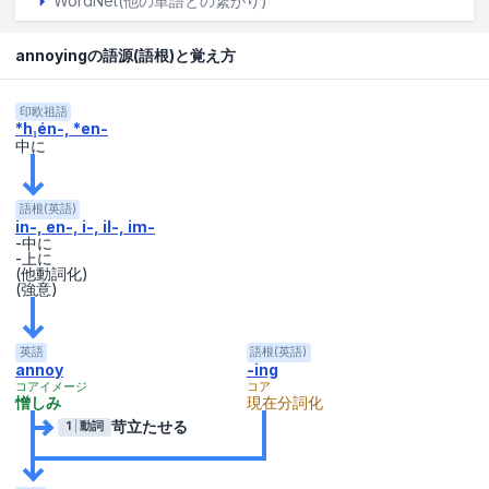
WordNet(他の単語との繋がり)
annoyingの語源(語根)と覚え方
印欧祖語
*h₁én-, *en-
中に
語根(英語)
in-, en-, i-, il-, im-
-中に
-上に
(他動詞化)
(強意)
英語
語根(英語)
annoy
-ing
コアイメージ
コア
憎しみ
現在分詞化
苛立たせる
1
動詞