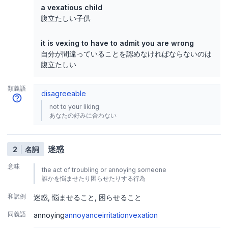
a vexatious child
腹立たしい子供
it is vexing to have to admit you are wrong
自分が間違っていることを認めなければならないのは
腹立たしい
類義語
disagreeable
not to your liking
あなたの好みに合わない
迷惑
2
名詞
意味
the act of troubling or annoying someone
誰かを悩ませたり困らせたりする行為
和訳例
迷惑
悩ませること
困らせること
同義語
annoying
annoyance
irritation
vexation