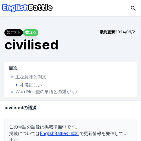
最終更新
2024/08/21
ポスト
送る
civilised
目次
主な意味と例文
礼儀正しい
WordNet(他の単語との繋がり)
civilisedの語源
この単語の語源は掲載準備中です。
掲載については
EnglishBattle公式X
で更新情報を発信してい
ます。