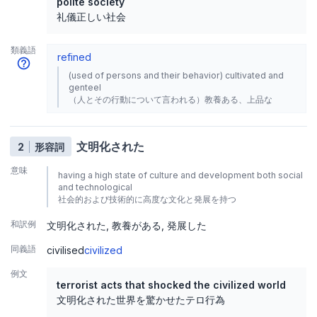
polite society
礼儀正しい社会
類義語
refined
(used of persons and their behavior) cultivated and
genteel
（人とその行動について言われる）教養ある、上品な
文明化された
2
形容詞
意味
having a high state of culture and development both social
and technological
社会的および技術的に高度な文化と発展を持つ
和訳例
文明化された
教養がある
発展した
同義語
civilised
civilized
例文
terrorist acts that shocked the civilized world
文明化された世界を驚かせたテロ行為