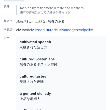
意味
marked by refinement in taste and manners
趣味や作法における洗練さが見られる
和訳例
洗練された
上品な
教養のある
同義語
civilised
civilized
cultured
cultivated
genteel
polite
例文
cultivated speech
洗練された話し方
cultured Bostonians
教養のあるボストン市民
cultured tastes
洗練された趣味
a genteel old lady
上品な老婦人