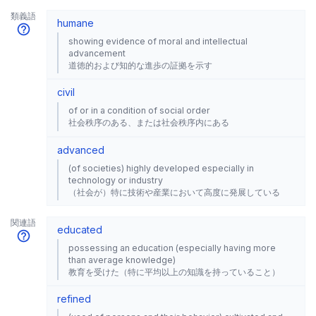
類義語
humane
showing evidence of moral and intellectual
advancement
道徳的および知的な進歩の証拠を示す
civil
of or in a condition of social order
社会秩序のある、または社会秩序内にある
advanced
(of societies) highly developed especially in
technology or industry
（社会が）特に技術や産業において高度に発展している
関連語
educated
possessing an education (especially having more
than average knowledge)
教育を受けた（特に平均以上の知識を持っていること）
refined