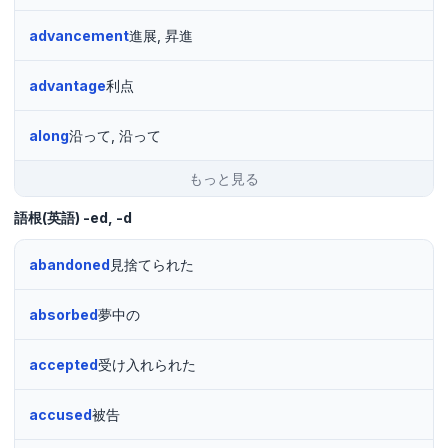
advancement
進展, 昇進
advantage
利点
along
沿って, 沿って
もっと見る
語根(英語)
-ed, -d
abandoned
見捨てられた
absorbed
夢中の
accepted
受け入れられた
accused
被告