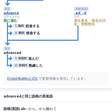
英語
語根(英語)
advance
-ed, -d
コアイメージ
コア
前に進む
過去形化・過去分詞
化・受動態化
前進する
1
動詞
推進する
2
動詞
英語
advanced
進んだ
1
形容詞
熟練した
2
形容詞
EnglishBattle公式X
で更新情報を発信しています。
advancedと同じ語根の英単語
語根(英語)
ab-
-から
-から離れて