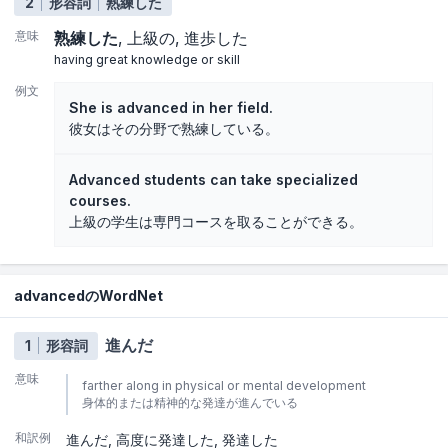
2
形容詞
熟練した
意味
熟練した
上級の
進歩した
having great knowledge or skill
例文
She is advanced in her field.
彼女はその分野で熟練している。
Advanced students can take specialized
courses.
上級の学生は専門コースを取ることができる。
advancedのWordNet
進んだ
1
形容詞
意味
farther along in physical or mental development
身体的または精神的な発達が進んでいる
和訳例
進んだ
高度に発達した
発達した