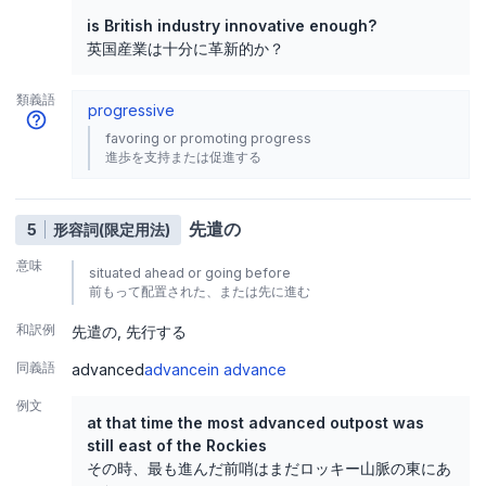
is British industry innovative enough?
英国産業は十分に革新的か？
類義語
progressive
favoring or promoting progress
進歩を支持または促進する
先遣の
5
形容詞(限定用法)
意味
situated ahead or going before
前もって配置された、または先に進む
和訳例
先遣の
先行する
同義語
advanced
advance
in advance
例文
at that time the most advanced outpost was
still east of the Rockies
その時、最も進んだ前哨はまだロッキー山脈の東にあ