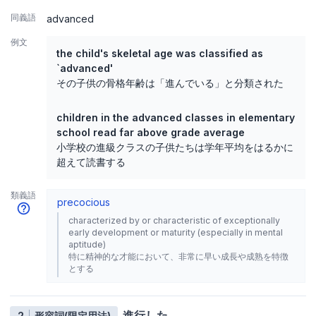
同義語
advanced
例文
the child's skeletal age was classified as
`advanced'
その子供の骨格年齢は「進んでいる」と分類された
children in the advanced classes in elementary
school read far above grade average
小学校の進級クラスの子供たちは学年平均をはるかに
超えて読書する
類義語
precocious
characterized by or characteristic of exceptionally
early development or maturity (especially in mental
aptitude)
特に精神的な才能において、非常に早い成長や成熟を特徴
とする
進行した
2
形容詞(限定用法)