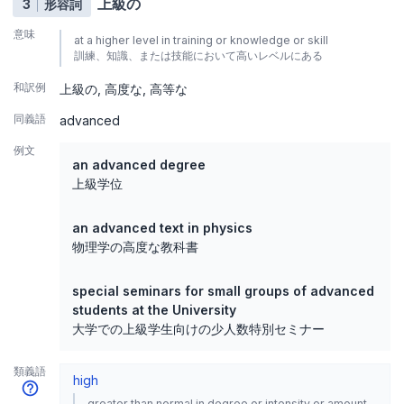
上級の
3
形容詞
意味
at a higher level in training or knowledge or skill
訓練、知識、または技能において高いレベルにある
和訳例
上級の
高度な
高等な
同義語
advanced
例文
an advanced degree
上級学位
an advanced text in physics
物理学の高度な教科書
special seminars for small groups of advanced
students at the University
大学での上級学生向けの少人数特別セミナー
類義語
high
greater than normal in degree or intensity or amount