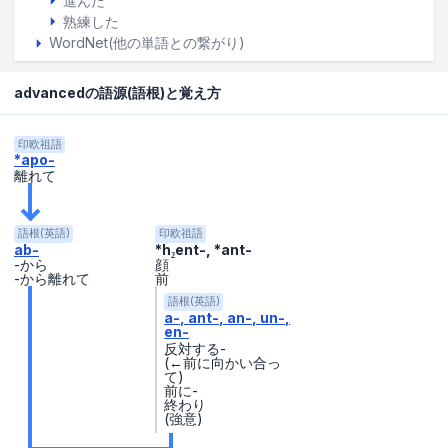
進んだ
熟練した
WordNet(他の単語との繋がり)
advancedの語源(語根)と覚え方
印欧祖語
*apo-
離れて
語根(英語)
印欧祖語
ab-
*h₂ent-, *ant-
-から
顔
-から離れて
前
語根(英語)
a-
ant-
an-
un-
en-
反対する-
(←前に向かい合っ
て)
前に-
終わり
(強意)