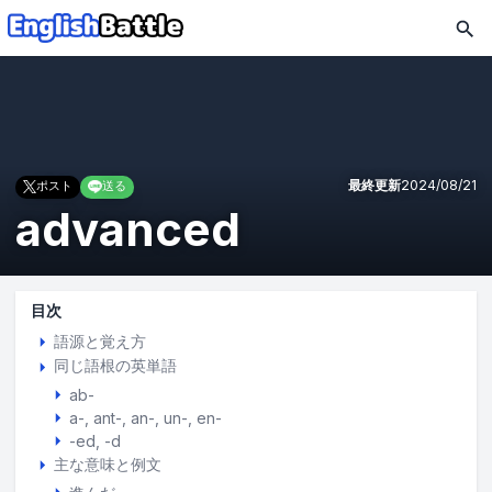
最終更新
2024/08/21
ポスト
送る
advanced
目次
語源と覚え方
同じ語根の英単語
ab-
a-
ant-
an-
un-
en-
-ed, -d
主な意味と例文