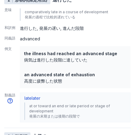
意味
comparatively late in a course of development
発展の過程で比較的遅れている
和訳例
進行した
発展の遅い
進んだ段階
同義語
advanced
例文
the illness had reached an advanced stage
病気は進行した段階に達していた
an advanced state of exhaustion
高度に疲弊した状態
類義語
late
later
at or toward an end or late period or stage of
development
発展の末期または後期の段階で