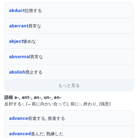
abduct
拉致する
aberrant
異常な
abject
惨めな
abnormal
異常な
abolish
廃止する
もっと見る
語根
a-
ant-
an-
un-
en-
反対する-
(←前に向かい合って)
前に-
終わり
(強意)
advance
前進する, 推進する
advanced
進んだ, 熟練した