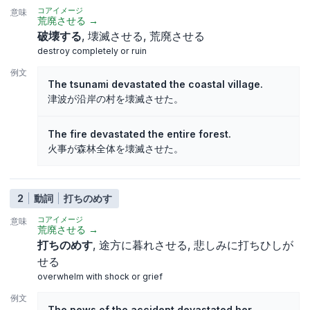
コアイメージ
意味
荒廃させる
→
破壊する
壊滅させる
荒廃させる
destroy completely or ruin
例文
The tsunami devastated the coastal village.
津波が沿岸の村を壊滅させた。
The fire devastated the entire forest.
火事が森林全体を壊滅させた。
2
動詞
打ちのめす
コアイメージ
意味
荒廃させる
→
打ちのめす
途方に暮れさせる
悲しみに打ちひしが
せる
overwhelm with shock or grief
例文
The news of the accident devastated her.