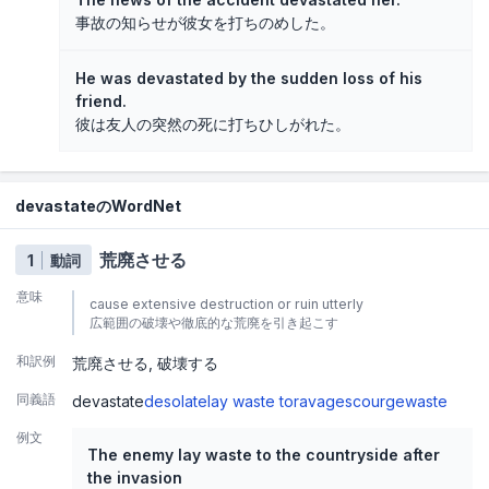
事故の知らせが彼女を打ちのめした。
He was devastated by the sudden loss of his
friend.
彼は友人の突然の死に打ちひしがれた。
devastateのWordNet
荒廃させる
1
動詞
意味
cause extensive destruction or ruin utterly
広範囲の破壊や徹底的な荒廃を引き起こす
和訳例
荒廃させる
破壊する
同義語
devastate
desolate
lay waste to
ravage
scourge
waste
例文
The enemy lay waste to the countryside after
the invasion