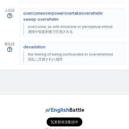
上位語
overcome
overpower
overtake
overwhelm
sweep over
whelm
overcome, as with emotions or perceptual stimuli
感情や知覚刺激で圧倒される
派生語
devastation
the feeling of being confounded or overwhelmed
混乱し圧倒された感情
English
Battle
更新状況配信中