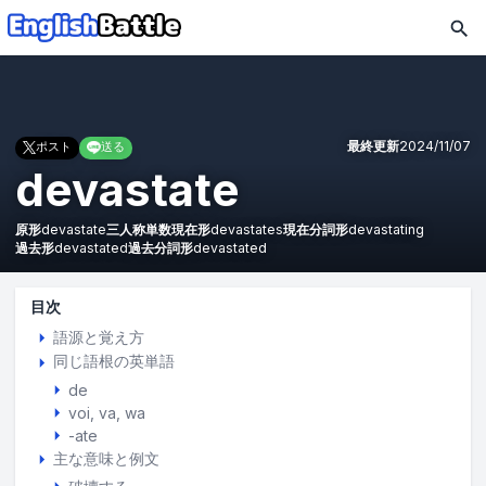
最終更新
2024/11/07
ポスト
送る
devastate
原形
devastate
三人称単数現在形
devastates
現在分詞形
devastating
過去形
devastated
過去分詞形
devastated
目次
語源と覚え方
同じ語根の英単語
de
voi
va
wa
-ate
主な意味と例文