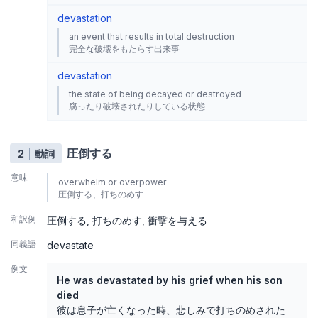
devastation
an event that results in total destruction
完全な破壊をもたらす出来事
devastation
the state of being decayed or destroyed
腐ったり破壊されたりしている状態
圧倒する
2
動詞
意味
overwhelm or overpower
圧倒する、打ちのめす
和訳例
圧倒する
打ちのめす
衝撃を与える
同義語
devastate
例文
He was devastated by his grief when his son
died
彼は息子が亡くなった時、悲しみで打ちのめされた