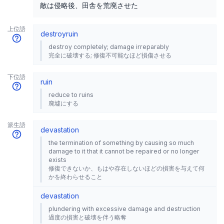
敵は侵略後、田舎を荒廃させた
上位語
destroy
ruin
destroy completely; damage irreparably
完全に破壊する; 修復不可能なほど損傷させる
下位語
ruin
reduce to ruins
廃墟にする
派生語
devastation
the termination of something by causing so much
damage to it that it cannot be repaired or no longer
exists
修復できないか、もはや存在しないほどの損害を与えて何
かを終わらせること
devastation
plundering with excessive damage and destruction
過度の損害と破壊を伴う略奪