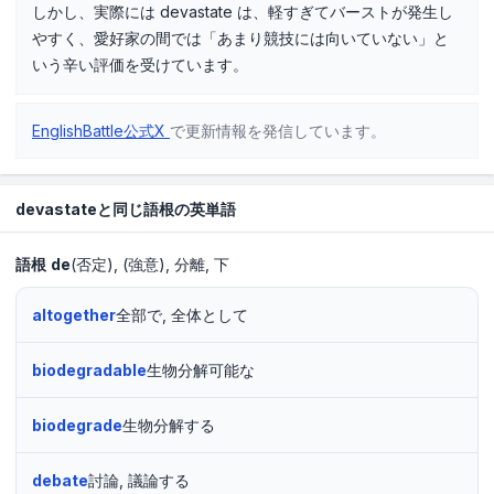
しかし、実際には devastate は、軽すぎてバーストが発生し
やすく、愛好家の間では「あまり競技には向いていない」と
いう辛い評価を受けています。
EnglishBattle公式X
で更新情報を発信しています。
devastateと同じ語根の英単語
語根
de
(否定)
(強意)
分離
下
altogether
全部で, 全体として
biodegradable
生物分解可能な
biodegrade
生物分解する
debate
討論, 議論する