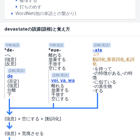
破壊する
打ちのめす
WordNet(他の単語との繋がり)
devastateの語源(語根)と覚え方
印欧祖語
印欧祖語
語根(英語)
*de-
*eue-
-ate
-へ
離れる
コア
(強意)
放棄する
動詞化,形容詞化,名詞
(反意)
手放す
化
空にする
-を持って
語根(英語)
-の特徴がある,-の特
de
語根(英語)
徴
voi
va
wa
(否定)
-に似ている
(強意)
離れる
-の派生物
分離
放棄する
-する
下
手放す
空にする
(強意) + 空にする + [動詞化]
(強意) + 荒廃させる