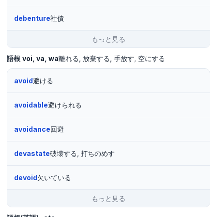
debenture
社債
もっと見る
語根
voi
va
wa
離れる
放棄する
手放す
空にする
avoid
避ける
avoidable
避けられる
avoidance
回避
devastate
破壊する, 打ちのめす
devoid
欠いている
もっと見る