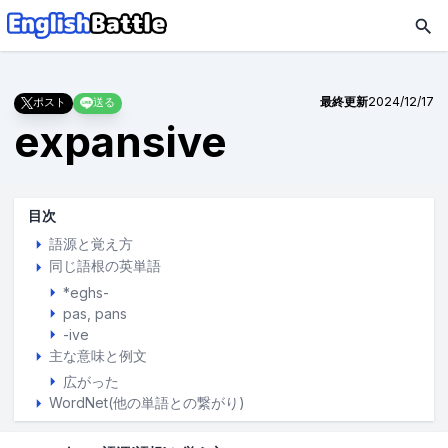
最終更新
2024/12/17
ポスト
送る
expansive
目次
語源と覚え方
同じ語根の英単語
*eghs-
pas
pans
-ive
主な意味と例文
広がった
WordNet(他の単語との繋がり)