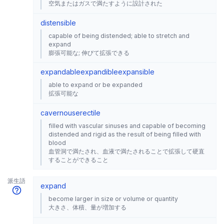
空気またはガスで満たすように設計された
distensible
capable of being distended; able to stretch and
expand
膨張可能な; 伸びて拡張できる
expandable
expandible
expansible
able to expand or be expanded
拡張可能な
cavernous
erectile
filled with vascular sinuses and capable of becoming
distended and rigid as the result of being filled with
blood
血管洞で満たされ、血液で満たされることで拡張して硬直
することができること
派生語
expand
become larger in size or volume or quantity
大きさ、体積、量が増加する