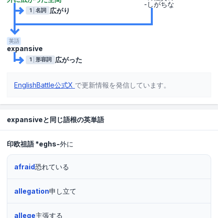
-しがちな
広がり
1
名詞
英語
expansive
広がった
1
形容詞
EnglishBattle公式X
で更新情報を発信しています。
expansiveと同じ語根の英単語
印欧祖語
*eghs-
外に
afraid
恐れている
allegation
申し立て
allege
主張する