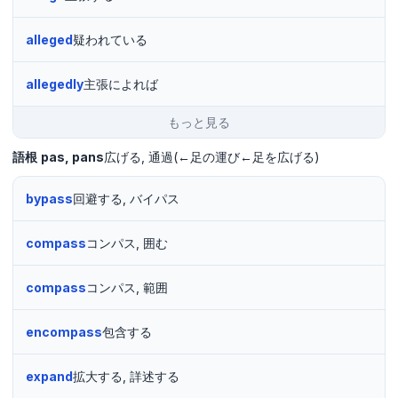
alleged
疑われている
allegedly
主張によれば
もっと見る
語根
pas
pans
広げる
通過(←足の運び←足を広げる)
bypass
回避する, バイパス
compass
コンパス, 囲む
compass
コンパス, 範囲
encompass
包含する
expand
拡大する, 詳述する