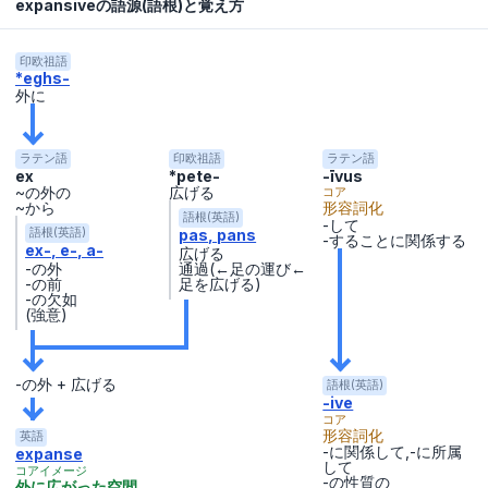
expansiveの語源(語根)と覚え方
印欧祖語
*eghs-
外に
ラテン語
印欧祖語
ラテン語
ex
*pete-
-īvus
~の外の
広げる
コア
~から
形容詞化
語根(英語)
-して
pas
pans
語根(英語)
-することに関係する
ex-
e-
a-
広げる
-の外
通過(←足の運び←
-の前
足を広げる)
-の欠如
(強意)
-の外 + 広げる
語根(英語)
-ive
コア
形容詞化
英語
-に関係して,-に所属
expanse
して
コアイメージ
-の性質の
外に広がった空間