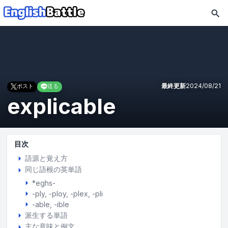
最終更新
2024/08/21
ポスト
送る
explicable
目次
語源と覚え方
同じ語根の英単語
*eghs-
-ply
-ploy
-plex
-pli
-able
-ible
派生する単語
主な意味と例文