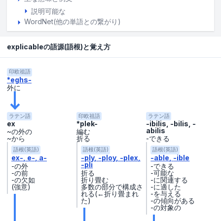
説明可能な
WordNet(他の単語との繋がり)
explicableの語源(語根)と覚え方
印欧祖語
*eghs-
外に
ラテン語
印欧祖語
ラテン語
ex
*plek-
-ibilis, -bilis, -
abilis
~の外の
編む
~から
折る
-できる
語根(英語)
語根(英語)
語根(英語)
ex-
e-
a-
-ply
-ploy
-plex
-able
-ible
-pli
-の外
-できる
-の前
折る
-可能な
-の欠如
折り畳む
-に関連する
(強意)
多数の部分で構成さ
-に適した
れる(←折り畳まれ
-を与える
た)
-の傾向がある
-の対象の