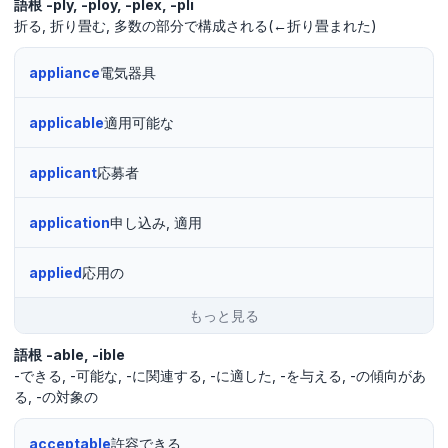
語根
-ply
-ploy
-plex
-pli
折る
折り畳む
多数の部分で構成される(←折り畳まれた)
appliance
電気器具
applicable
適用可能な
applicant
応募者
application
申し込み, 適用
applied
応用の
もっと見る
語根
-able
-ible
-できる
-可能な
-に関連する
-に適した
-を与える
-の傾向があ
る
-の対象の
acceptable
許容できる