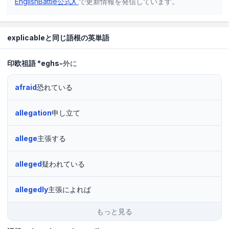
EnglishBattle公式X
で更新情報を発信しています。
explicableと同じ語根の英単語
印欧祖語
*eghs-
外に
afraid
恐れている
allegation
申し立て
allege
主張する
alleged
疑われている
allegedly
主張によれば
もっと見る