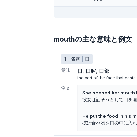
mouthの主な意味と例文
1
名詞
口
意味
口
口腔
口部
the part of the face that conta
例文
She opened her mouth 
彼女は話そうとして口を
He put the food in his m
彼は食べ物を口の中に入