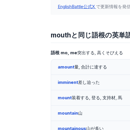
EnglishBattle公式X
で更新情報を発
mouthと同じ語根の英単
語根
mo
me
突出する
高くそびえる
amount
量, 合計に達する
imminent
差し迫った
mount
装着する, 登る, 支持材, 馬
mountain
山
mountainous
山が多い