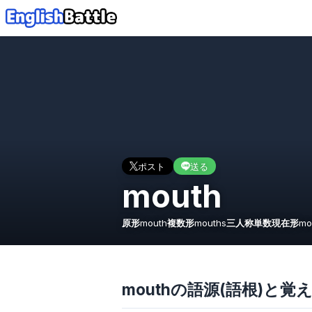
ポスト
送る
mouth
原形
mouth
複数形
mouths
三人称単数現在形
mo
mouthの語源(語根)と覚