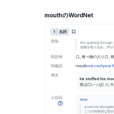
mouthのWordNet
口
1
名詞
意味
the opening through 
食物を取り込み、声が
和訳例
口
食べ物の入り口
同義語
mouth
oral cavity
oral 
例文
he stuffed his mo
彼は口いっぱいにキ
上位語
rima
a narrow elongate
二つの対称的な部分