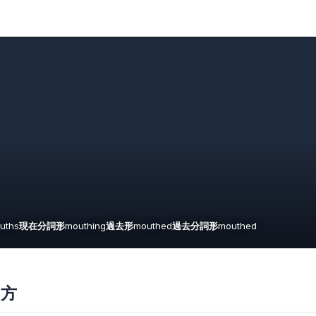
uths
現在分詞形
mouthing
過去形
mouthed
過去分詞形
mouthed
え方