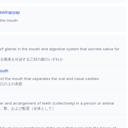
aw
trap
yap
 the mouth
 of glands in the mouth and digestive system that secrete saliva for
る唾液を分泌する三対の腺のいずれか
mouth
of the mouth that separates the oral and nasal cavities
口の上の表面
r and arrangement of teeth (collectively) in a person or animal
、数、および配置（全体として）
ed by mucous membrane) of the jaws that surrounds the bases of