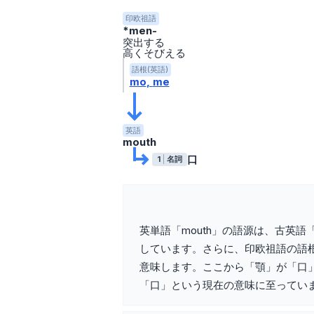
印欧祖語
*men-
突出する
高くそびえる
語根(英語)
mo
me
英語
mouth
口
1
名詞
英単語「mouth」の語源は、古英語「
しています。さらに、印欧祖語の語根
意味します。ここから「顎」が「口
「口」という現在の意味に至ってい