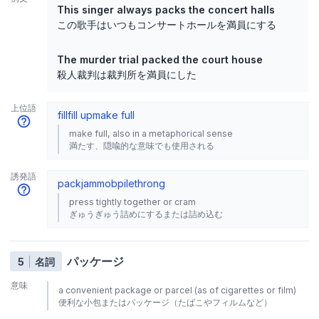
This singer always packs the concert halls
この歌手はいつもコンサートホールを満員にする
The murder trial packed the court house
殺人裁判は裁判所を満員にした
上位語
fill
fill up
make full
make full, also in a metaphorical sense
満たす、隠喩的な意味でも使用される
誘発語
pack
jam
mob
pile
throng
press tightly together or cram
ぎゅうぎゅう詰めにするまたは詰め込む
パッケージ
5
名詞
意味
a convenient package or parcel (as of cigarettes or film)
便利な小包またはパッケージ（たばこやフィルムなど）