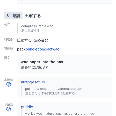
圧縮する
3
動詞
意味
compress into a wad
塊に圧縮する
和訳例
圧縮する
詰め込む
同義語
pack
bundle
compact
wad
例文
wad paper into the box
紙を箱に詰め込む
上位語
arrange
set up
put into a proper or systematic order
適切または体系的な順序に配置する
下位語
puddle
work a wet mixture, such as concrete or mud