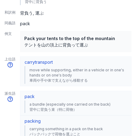
背中に背負う
和訳例
背負う
運ぶ
同義語
pack
例文
Pack your tents to the top of the mountain
テントを山の頂上に背負って運ぶ
上位語
carry
transport
move while supporting, either in a vehicle or in one's
hands or on one's body
車両や手や体で支えながら移動する
派生語
pack
a bundle (especially one carried on the back)
背中に背負う束（特に荷物）
packing
carrying something in a pack on the back
バックパックで荷物を運ぶこと