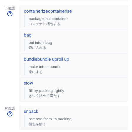
下位語
containerize
containerise
package in a container
コンテナに梱包する
bag
put into a bag
袋に入れる
bundle
bundle up
roll up
make into a bundle
束にする
stow
fill by packing tightly
きつく詰めて満たす
対義語
unpack
remove from its packing
梱包を解く