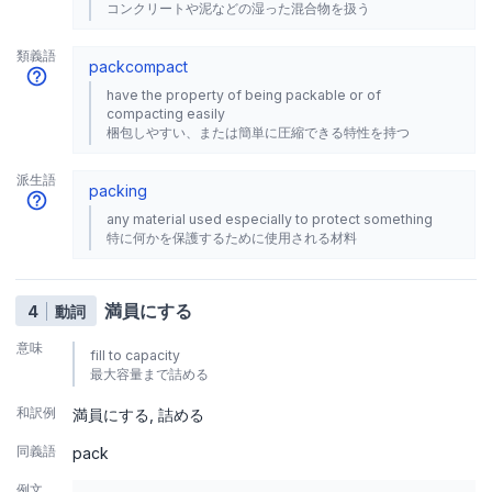
コンクリートや泥などの湿った混合物を扱う
類義語
pack
compact
have the property of being packable or of
compacting easily
梱包しやすい、または簡単に圧縮できる特性を持つ
派生語
packing
any material used especially to protect something
特に何かを保護するために使用される材料
満員にする
4
動詞
意味
fill to capacity
最大容量まで詰める
和訳例
満員にする
詰める
同義語
pack
例文