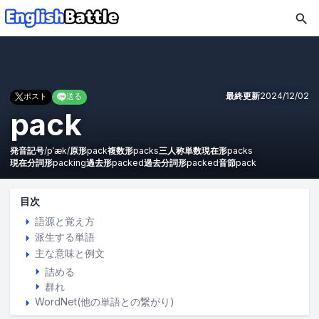
最終更新
2024/12/02
ポスト
送る
pack
発音記号
/
pˈæk
/
原形
pack
複数形
packs
三人称単数現在形
packs
現在分詞形
packing
過去形
packed
過去分詞形
packed
音節
pack
目次
語源と覚え方
派生する単語
主な意味と例文
詰める
群れ
WordNet(他の単語との繋がり)