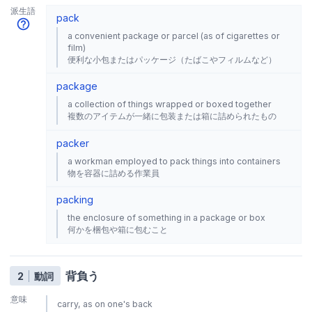
派生語
pack
a convenient package or parcel (as of cigarettes or
film)
便利な小包またはパッケージ（たばこやフィルムなど）
package
a collection of things wrapped or boxed together
複数のアイテムが一緒に包装または箱に詰められたもの
packer
a workman employed to pack things into containers
物を容器に詰める作業員
packing
the enclosure of something in a package or box
何かを梱包や箱に包むこと
背負う
2
動詞
意味
carry, as on one's back