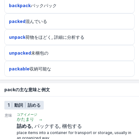
backpack
バックパック
packed
混んでいる
unpack
荷物をほどく, 詳細に分析する
unpacked
未梱包の
packable
収納可能な
packの主な意味と例文
1
動詞
詰める
コアイメージ
意味
かたまり
→
詰める
パックする
梱包する
place items into a container for transport or storage, usually in
an organized way