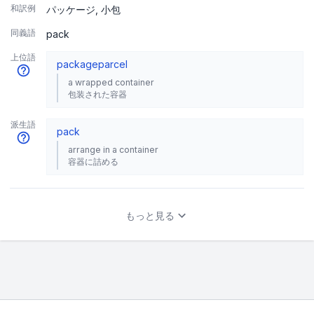
和訳例
パッケージ
小包
同義語
pack
上位語
package
parcel
a wrapped container
包装された容器
派生語
pack
arrange in a container
容器に詰める
もっと見る