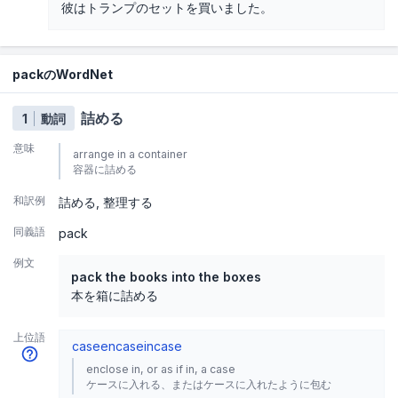
彼はトランプのセットを買いました。
packのWordNet
詰める
1
動詞
意味
arrange in a container
容器に詰める
和訳例
詰める
整理する
同義語
pack
例文
pack the books into the boxes
本を箱に詰める
上位語
case
encase
incase
enclose in, or as if in, a case
ケースに入れる、またはケースに入れたように包む