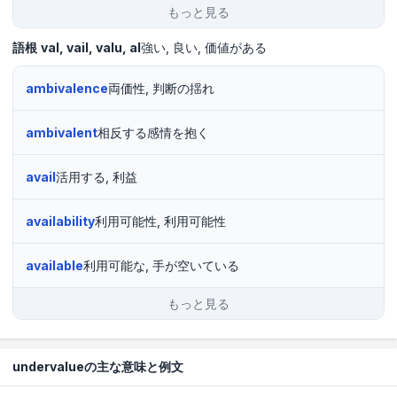
もっと見る
語根
val
vail
valu
al
強い
良い
価値がある
ambivalence
両価性, 判断の揺れ
ambivalent
相反する感情を抱く
avail
活用する, 利益
availability
利用可能性, 利用可能性
available
利用可能な, 手が空いている
もっと見る
undervalueの主な意味と例文