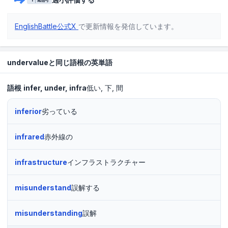
EnglishBattle公式X
で更新情報を発信しています。
undervalueと同じ語根の英単語
語根
infer
under
infra
低い
下
間
inferior
劣っている
infrared
赤外線の
infrastructure
インフラストラクチャー
misunderstand
誤解する
misunderstanding
誤解