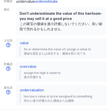
同義語
undervalue
underestimate
例文
Don't underestimate the value of this heirloom-
you may sell it at a good price
この家宝の価値を過小評価しないでください。良い値
段で売れるかもしれません
上位語
value
fix or determine the value of; assign a value to
価値を固定または決定する；価値を割り当てる
対義語
overvalue
assign too high a value to
過大評価する
派生語
undervaluation
too low a value or price assigned to something
何かに過小評価された価値または価格