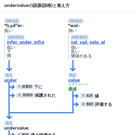
undervalueの語源(語根)と覚え方
印欧祖語
印欧祖語
*h₁n̥dʰér-
*wal-
低い
強い
語根(英語)
語根(英語)
infer
under
infra
val
vail
valu
al
低い
強い
下
良い
間
価値がある
英語
英語
under
value
コアイメージ
下に
1
前置詞
価値
保護された
値
2
形容詞
1
名詞
評価する
2
動詞
英語
undervalue
過小評価する
1
動詞