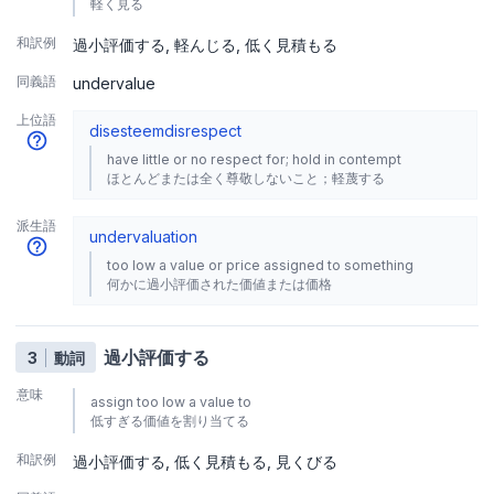
軽く見る
和訳例
過小評価する
軽んじる
低く見積もる
同義語
undervalue
上位語
disesteem
disrespect
have little or no respect for; hold in contempt
ほとんどまたは全く尊敬しないこと；軽蔑する
派生語
undervaluation
too low a value or price assigned to something
何かに過小評価された価値または価格
過小評価する
3
動詞
意味
assign too low a value to
低すぎる価値を割り当てる
和訳例
過小評価する
低く見積もる
見くびる