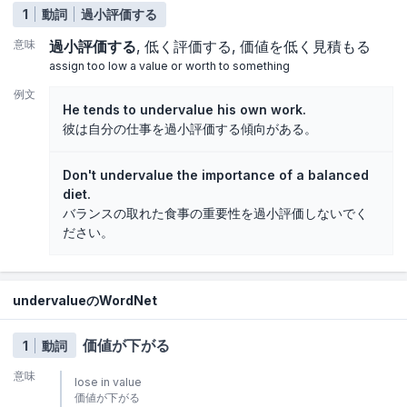
1
動詞
過小評価する
意味
過小評価する
低く評価する
価値を低く見積もる
assign too low a value or worth to something
例文
He tends to undervalue his own work.
彼は自分の仕事を過小評価する傾向がある。
Don't undervalue the importance of a balanced
diet.
バランスの取れた食事の重要性を過小評価しないでく
ださい。
undervalueのWordNet
価値が下がる
1
動詞
意味
lose in value
価値が下がる