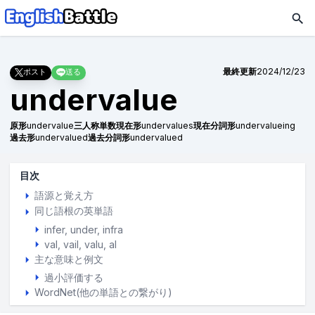
最終更新
2024/12/23
ポスト
送る
undervalue
原形
undervalue
三人称単数現在形
undervalues
現在分詞形
undervalueing
過去形
undervalued
過去分詞形
undervalued
目次
語源と覚え方
同じ語根の英単語
infer
under
infra
val
vail
valu
al
主な意味と例文
過小評価する
WordNet(他の単語との繋がり)