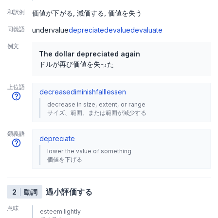
和訳例
価値が下がる
減価する
価値を失う
同義語
undervalue
depreciate
devalue
devaluate
例文
The dollar depreciated again
ドルが再び価値を失った
上位語
decrease
diminish
fall
lessen
decrease in size, extent, or range
サイズ、範囲、または範囲が減少する
類義語
depreciate
lower the value of something
価値を下げる
過小評価する
2
動詞
意味
esteem lightly