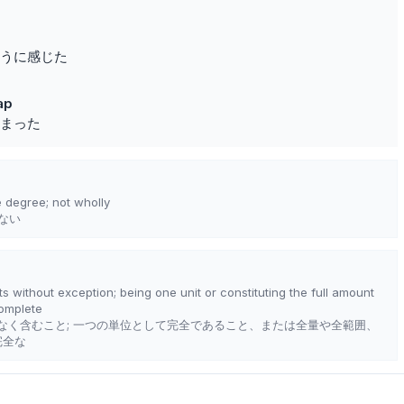
うに感じた
rap
まった
e degree; not wholly
はない
s without exception; being one unit or constituting the full amount
complete
なく含むこと; 一つの単位として完全であること、または全量や全範囲、
完全な