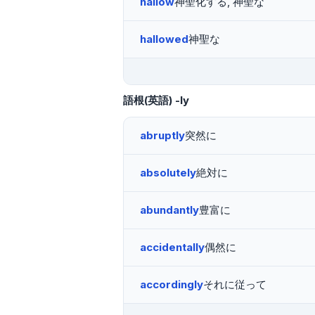
hallow
神聖化する, 神聖な
hallowed
神聖な
語根(英語)
-ly
abruptly
突然に
absolutely
絶対に
abundantly
豊富に
accidentally
偶然に
accordingly
それに従って