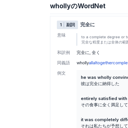
whollyのWordNet
完全に
1
副詞
意味
to a complete degree or to 
完全な程度または全体の範囲で（
和訳例
完全に
全く
同義語
wholly
all
altogether
comple
例文
he was wholly convi
彼は完全に納得した
entirely satisfied wit
その食事に全く満足して
it was completely di
それは私たちが予想して