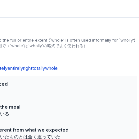
the full or entire extent (`whole' is often used informally for `wholly')
'whole'は'wholly'の略式でよく使われる）
tely
entirely
right
totally
whole
nced
h the meal
いる
fferent from what we expected
いたものとは全く違っていた