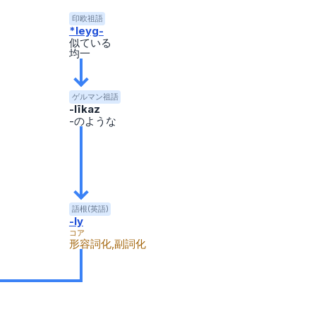
印欧祖語
*leyg-
似ている
均一
ゲルマン祖語
-līkaz
-のような
語根(英語)
-ly
コア
形容詞化,副詞化