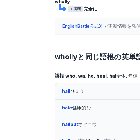
wholly
完全に
1
副詞
EnglishBattle公式X
で更新情報を発
whollyと同じ語根の英単
語根
who
wa
ho
heal
hal
全体
無傷
hail
ひょう
hale
健康的な
halibut
オヒョウ