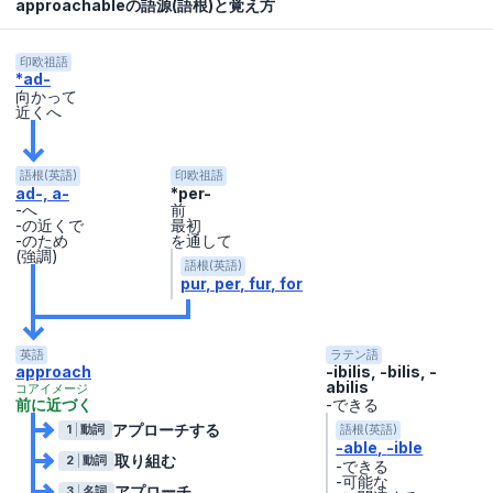
approachableの語源(語根)と覚え方
印欧祖語
*ad-
向かって
近くへ
語根(英語)
印欧祖語
ad-, a-
*per-
-へ
前
-の近くで
最初
-のため
を通して
(強調)
語根(英語)
pur
per
fur
for
英語
ラテン語
approach
-ibilis, -bilis, -
abilis
コアイメージ
前に近づく
-できる
アプローチする
1
動詞
語根(英語)
-able
-ible
取り組む
2
動詞
-できる
-可能な
アプローチ
3
名詞