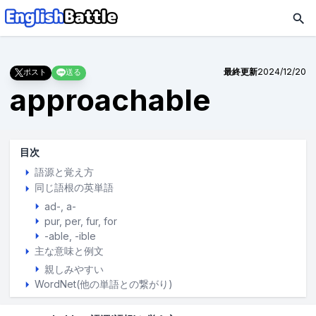
最終更新
2024/12/20
ポスト
送る
approachable
目次
語源と覚え方
同じ語根の英単語
ad-, a-
pur
per
fur
for
-able
-ible
主な意味と例文
親しみやすい
WordNet(他の単語との繋がり)