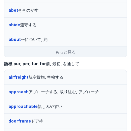
abet
そそのかす
abide
遵守する
about
〜について, 約
もっと見る
語根
pur
per
fur
for
前
最初
を通して
airfreight
航空貨物, 空輸する
approach
アプローチする, 取り組む, アプローチ
approachable
親しみやすい
doorframe
ドア枠