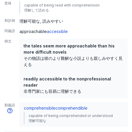
意味
capable of being read with comprehension
理解して読める
和訳例
理解可能な
読みやすい
同義語
approachable
accessible
例文
the tales seem more approachable than his
more difficult novels
その物語は彼のより難解な小説よりも親しみやすく見
える
readily accessible to the nonprofessional
reader
非専門家にも容易に理解できる
類義語
comprehensible
comprehendible
capable of being comprehended or understood
理解可能な