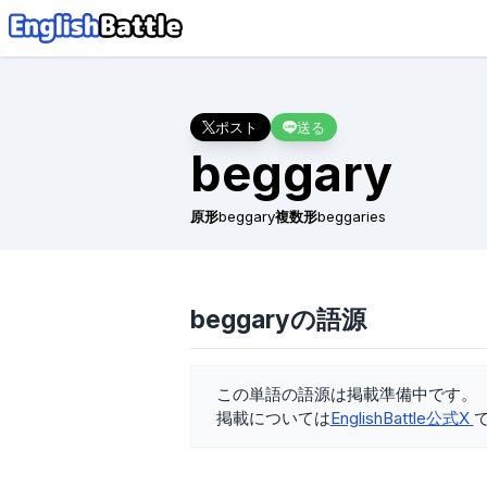
ポスト
送る
beggary
原形
beggary
複数形
beggaries
beggaryの語源
この単語の語源は掲載準備中です。
掲載については
EnglishBattle公式X