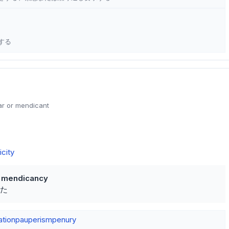
する
ar or mendicant
city
o mendicancy
た
ation
pauperism
penury