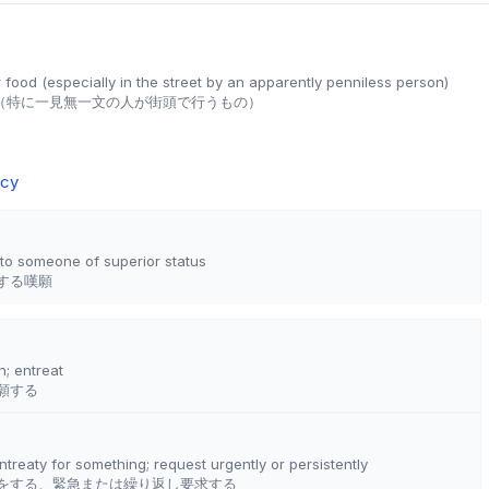
r food (especially in the street by an apparently penniless person)
（特に一見無一文の人が街頭で行うもの）
ncy
to someone of superior status
する嘆願
n; entreat
願する
entreaty for something; request urgently or persistently
をする、緊急または繰り返し要求する