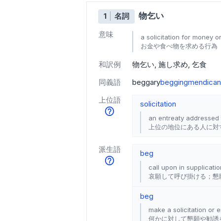
物乞い
1
名詞
意味
a solicitation for money o
お金や食べ物を求める行為
和訳例
物乞い
施し求め
乞食
同義語
beggary
begging
mendica
上位語
solicitation
an entreaty addressed 
上位の地位にある人に対
派生語
beg
call upon in supplicatio
哀願して呼び掛ける；懇
beg
make a solicitation or 
何かに対して懇願や勧誘