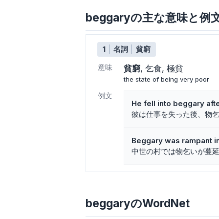
beggaryの主な意味と例
1
名詞
貧窮
意味
貧窮
乞食
極貧
the state of being very poor
例文
He fell into beggary afte
彼は仕事を失った後、物
Beggary was rampant in 
中世の村では物乞いが蔓
beggaryのWordNet