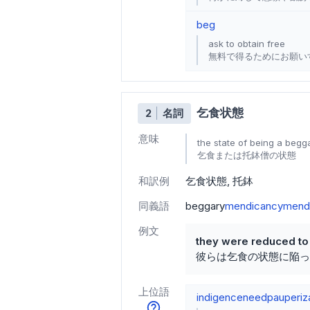
beg
ask to obtain free
無料で得るためにお願い
乞食状態
2
名詞
意味
the state of being a begg
乞食または托鉢僧の状態
和訳例
乞食状態
托鉢
同義語
beggary
mendicancy
mendi
例文
they were reduced t
彼らは乞食の状態に陥っ
上位語
indigence
need
pauperiz