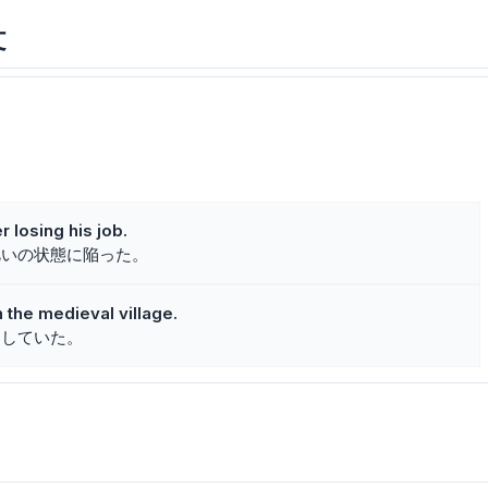
文
r losing his job.
乞いの状態に陥った。
the medieval village.
延していた。