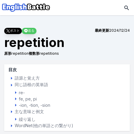
最終更新
2024/12/24
ポスト
送る
repetition
原形
repetition
複数形
repetitions
目次
語源と覚え方
同じ語根の英単語
re-
fe
pe
pi
-ion, -tion, -sion
主な意味と例文
繰り返し
WordNet(他の単語との繋がり)