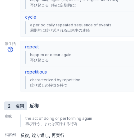
再び起こる（特に定期的に）
cycle
a periodically repeated sequence of events
周期的に繰り返される出来事の連続
派生語
repeat
happen or occur again
再び起こる
repetitious
characterized by repetition
繰り返しの特徴を持つ
反復
2
名詞
意味
the act of doing or performing again
再び行う、または実行する行為
和訳例
反復
繰り返し
再実行