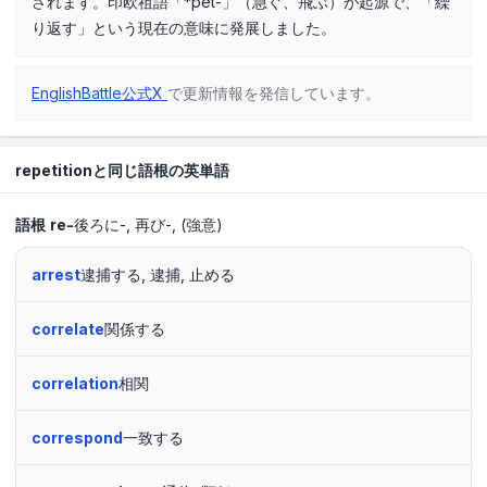
されます。印欧祖語「*pet-」（急ぐ、飛ぶ）が起源で、「繰
り返す」という現在の意味に発展しました。
EnglishBattle公式X
で更新情報を発信しています。
repetitionと同じ語根の英単語
語根
re-
後ろに-
再び-
(強意)
arrest
逮捕する, 逮捕, 止める
correlate
関係する
correlation
相関
correspond
一致する