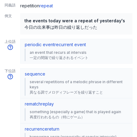
同義語
repetition
repeat
例文
the events today were a repeat of yesterday's
今日の出来事は昨日の繰り返しだった
上位語
periodic event
recurrent event
an event that recurs at intervals
一定の間隔で繰り返されるイベント
下位語
sequence
several repetitions of a melodic phrase in different
keys
異なる調でメロディフレーズを繰り返すこと
rematch
replay
something (especially a game) that is played again
再度行われるもの（特にゲーム）
recurrence
return
happening again (especially at regular intervals)