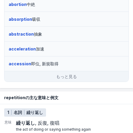
abortion
中絶
absorption
吸収
abstraction
抽象
acceleration
加速
accession
即位, 新規取得
もっと見る
repetitionの主な意味と例文
1
名詞
繰り返し
意味
繰り返し
反復
復唱
the act of doing or saying something again