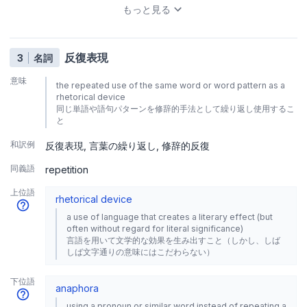
もっと見る
反復表現
3
名詞
意味
the repeated use of the same word or word pattern as a
rhetorical device
同じ単語や語句パターンを修辞的手法として繰り返し使用するこ
と
和訳例
反復表現
言葉の繰り返し
修辞的反復
同義語
repetition
上位語
rhetorical device
a use of language that creates a literary effect (but
often without regard for literal significance)
言語を用いて文学的な効果を生み出すこと（しかし、しば
しば文字通りの意味にはこだわらない）
下位語
anaphora
using a pronoun or similar word instead of repeating a