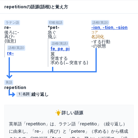
repetitionの語源(語根)と覚え方
ラテン語
印欧祖語
語根(英語)
re-
*pet-
-ion, -tion, -sion
後ろに-
急ぐ
コア
再び-
飛ぶ
名詞化
(強意)
-する行動
語根(英語)
-の状態
fe
pe
pi
語根(英語)
re-
翼
突進する
求める(←突進する)
英語
repetition
繰り返し
1
名詞
詳しい語源
英単語「repetition」は、ラテン語「repetitio」（繰り返し）
に由来し、「re-」（再び）と「petere」（求める）から構成