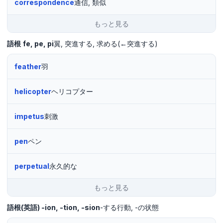
correspondence
通信, 類似
もっと見る
語根
fe
pe
pi
翼
突進する
求める(←突進する)
feather
羽
helicopter
ヘリコプター
impetus
刺激
pen
ペン
perpetual
永久的な
もっと見る
語根(英語)
-ion, -tion, -sion
-する行動
-の状態