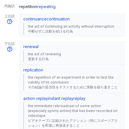
同義語
repetition
repeating
上位語
continuance
continuation
the act of continuing an activity without interruption
中断せずに活動を続ける行為
下位語
renewal
the act of renewing
更新する行為
replication
the repetition of an experiment in order to test the
validity of its conclusion
その結論の妥当性をテストするために実験を繰り返すこと
action replay
instant replay
replay
the immediate rebroadcast of some action
(especially sports action) that has been recorded on
videotape
ビデオテープに記録されたアクション（特にスポーツアク
ション）を即座に再放送すること