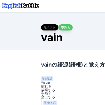
ポスト
送る
vain
vainの語源(語根)と覚え方
印欧祖語
*eue-
離れる
放棄する
手放す
空にする
語根(英語)