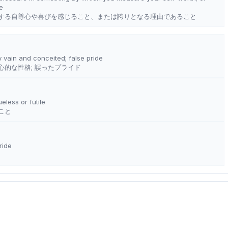
e
する自尊心や喜びを感じること、または誇りとなる理由であること
y vain and conceited; false pride
的な性格; 誤ったプライド
ueless or futile
こと
ride