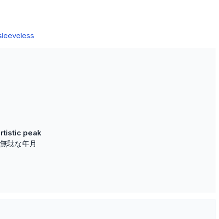
sleeveless
artistic peak
無駄な年月