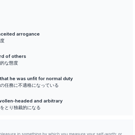
onceited arrogance
度
rd of others
的な態度
that he was unfit for normal duty
の任務に不適格になっている
ollen-headed and arbitrary
をとり独裁的になる
r pleasure in something by which you measure your self-worth; or