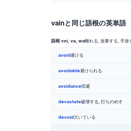
vainと同じ語根の英単語
語根
voi
va
wa
離れる
放棄する
手放
avoid
避ける
avoidable
避けられる
avoidance
回避
devastate
破壊する, 打ちのめす
devoid
欠いている