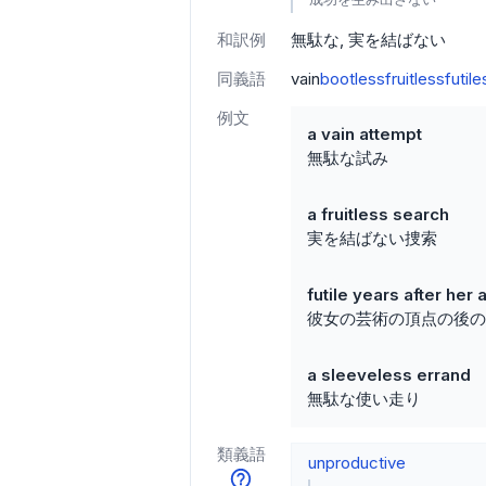
和訳例
無駄な
実を結ばない
同義語
vain
bootless
fruitless
futile
例文
a vain attempt
無駄な試み
a fruitless search
実を結ばない捜索
futile years after her 
彼女の芸術の頂点の後の
a sleeveless errand
無駄な使い走り
類義語
unproductive