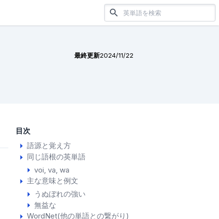
最終更新
2024/11/22
目次
語源と覚え方
同じ語根の英単語
voi
va
wa
主な意味と例文
うぬぼれの強い
無益な
WordNet(他の単語との繋がり)