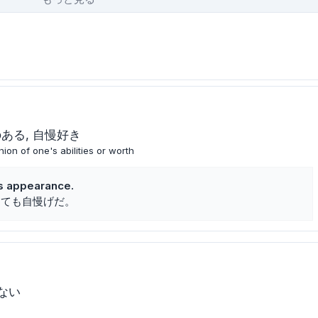
のある
自慢好き
ion of one's abilities or worth
is appearance.
とても自慢げだ。
ない