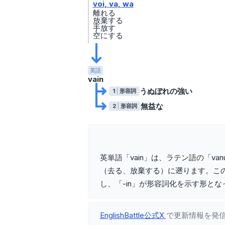
voi
va
wa
離れる
放棄する
手放す
空にする
英語
vain
うぬぼれの強い
1
形容詞
無益な
2
形容詞
英単語「vain」は、ラテン語の「va
（去る、放棄する）に遡ります。この語
し、「-in」が形容詞化を示す形と
EnglishBattle公式X
で更新情報を発