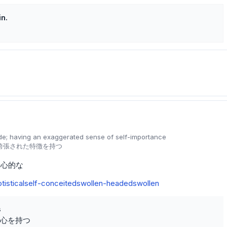
in.
。
ride; having an exaggerated sense of self-importance
誇張された特徴を持つ
中心的な
tistical
self-conceited
swollen-headed
swollen
s
心を持つ