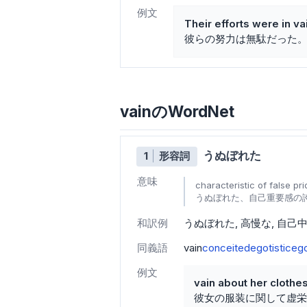
例文
Their efforts were in va
彼らの努力は無駄だった
vainのWordNet
うぬぼれた
1
形容詞
意味
characteristic of false p
うぬぼれた、自己重要感の
和訳例
うぬぼれた
高慢な
自己
同義語
vain
conceited
egotistic
ego
例文
vain about her clothe
彼女の服装に関して虚栄