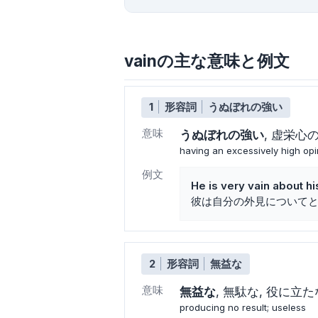
vainの主な意味と例文
1
形容詞
うぬぼれの強い
意味
うぬぼれの強い
虚栄心
having an excessively high opin
例文
He is very vain about h
彼は自分の外見について
2
形容詞
無益な
意味
無益な
無駄な
役に立た
producing no result; useless