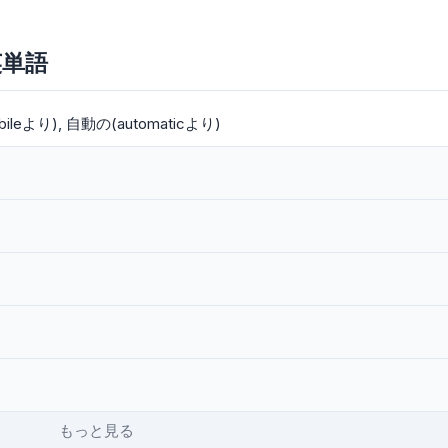
英単語
ileより)
自動の(automaticより)
もっと見る