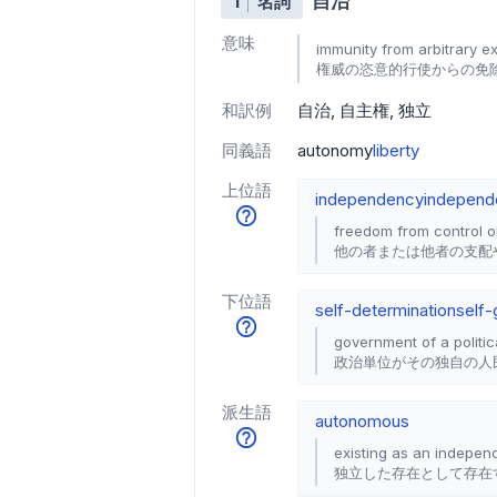
自治
1
名詞
意味
immunity from arbitrary ex
権威の恣意的行使からの免
和訳例
自治
自主権
独立
同義語
autonomy
liberty
上位語
independency
independ
freedom from control or
他の者または他者の支配
下位語
self-determination
self
government of a politic
政治単位がその独自の人
派生語
autonomous
existing as an independ
独立した存在として存在