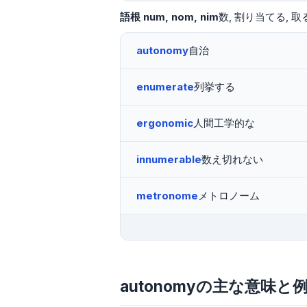
語根
num
nom
nim
数
割り当てる
取
autonomy
自治
enumerate
列挙する
ergonomic
人間工学的な
innumerable
数え切れない
metronome
メトロノーム
autonomyの主な意味と