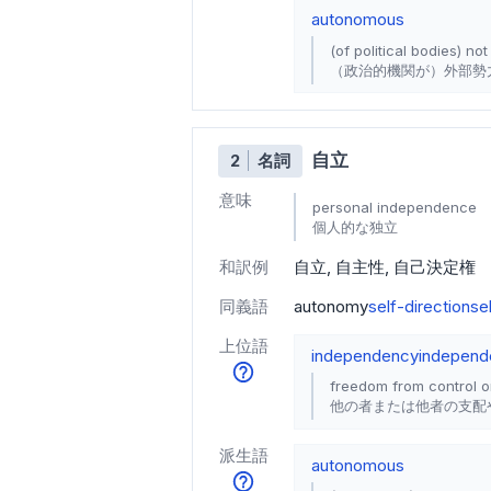
autonomous
(of political bodies) no
（政治的機関が）外部勢
自立
2
名詞
意味
personal independence
個人的な独立
和訳例
自立
自主性
自己決定権
同義語
autonomy
self-direction
se
上位語
independency
independ
freedom from control or
他の者または他者の支配
派生語
autonomous