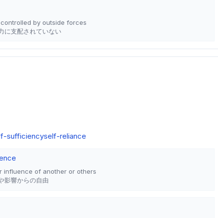
t controlled by outside forces
力に支配されていない
lf-sufficiency
self-reliance
ence
 influence of another or others
や影響からの自由