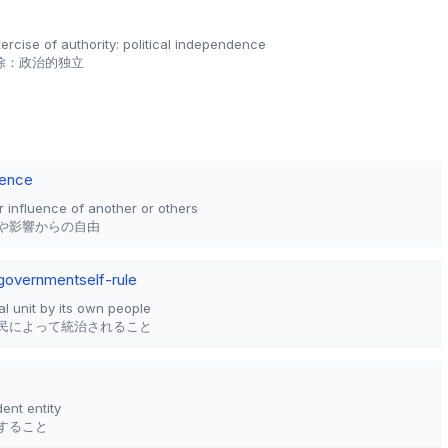
ercise of authority: political independence
除：政治的独立
ence
 influence of another or others
や影響からの自由
-government
self-rule
al unit by its own people
民によって統治されること
ent entity
すること