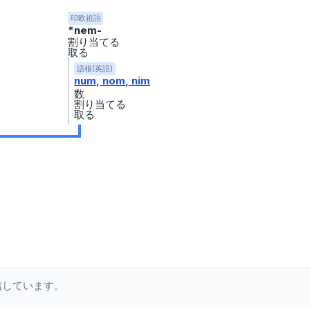
印欧祖語
*nem-
割り当てる
取る
語根(英語)
num
nom
nim
数
割り当てる
取る
信しています。