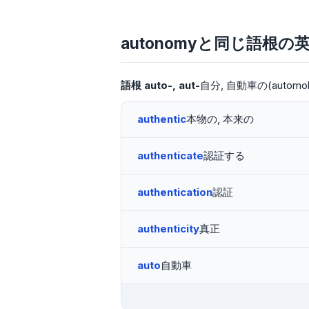
autonomyと同じ語根の
語根
auto-
aut-
自分
自動車の(automob
authentic
本物の, 本来の
authenticate
認証する
authentication
認証
authenticity
真正
auto
自動車