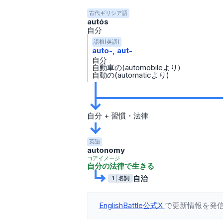
古代ギリシア語
autós
自分
語根(英語)
auto-
aut-
自分
自動車の(automobileより)
自動の(automaticより)
自分 + 習慣・法律
英語
autonomy
コアイメージ
自分の法律で生きる
自治
1
名詞
EnglishBattle公式X
で更新情報を発