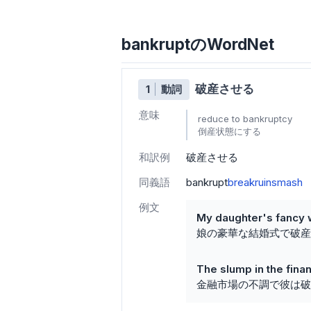
bankruptのWordNet
破産させる
1
動詞
意味
reduce to bankruptcy
倒産状態にする
和訳例
破産させる
同義語
bankrupt
break
ruin
smash
例文
My daughter's fancy 
娘の豪華な結婚式で破産
The slump in the fin
金融市場の不調で彼は破