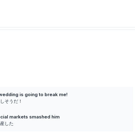
wedding is going to break me!
しそうだ！
ancial markets smashed him
産した