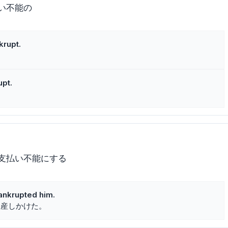
い不能の
rupt.
pt.
支払い不能にする
ankrupted him.
破産しかけた。