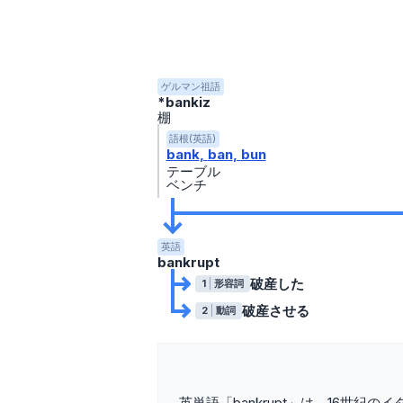
ゲルマン祖語
*bankiz
棚
語根(英語)
bank
ban
bun
テーブル
ベンチ
英語
bankrupt
破産した
1
形容詞
破産させる
2
動詞
英単語「bankrupt」は、16世紀の