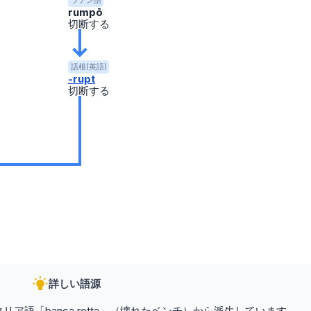
ラテン語
rumpō
切断する
語根(英語)
-rupt
切断する
詳しい語源
イタリア語「banca rotta」（壊れたベンチ）から派生しています。