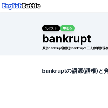
ポスト
送る
bankrupt
原形
bankrupt
複数形
bankrupts
三人称単数現
bankruptの語源(語根)