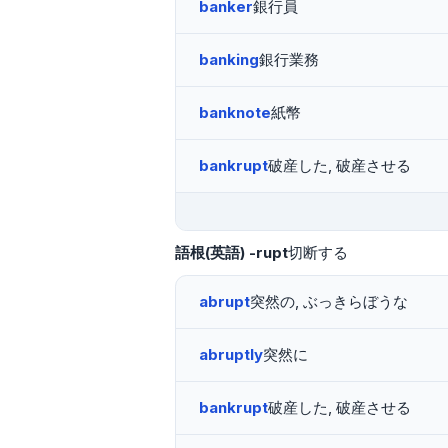
banker
銀行員
banking
銀行業務
banknote
紙幣
bankrupt
破産した, 破産させる
語根(英語)
-rupt
切断する
abrupt
突然の, ぶっきらぼうな
abruptly
突然に
bankrupt
破産した, 破産させる