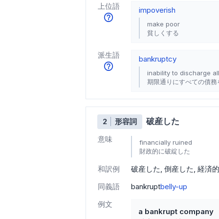
上位語
impoverish
make poor
貧しくする
派生語
bankruptcy
inability to discharge 
期限通りにすべての債務
破産した
2
形容詞
意味
financially ruined
財政的に破綻した
和訳例
破産した
倒産した
経済
同義語
bankrupt
belly-up
例文
a bankrupt company