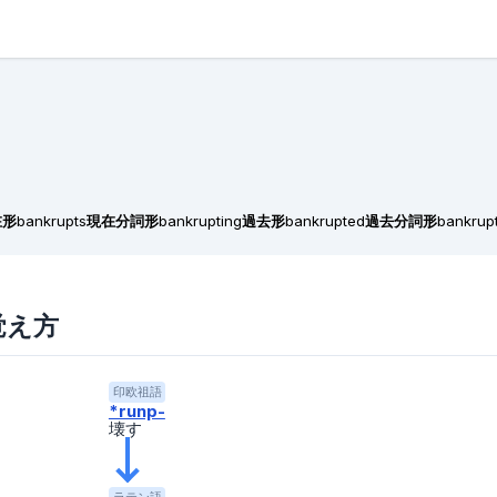
在形
bankrupts
現在分詞形
bankrupting
過去形
bankrupted
過去分詞形
bankrup
と覚え方
印欧祖語
*runp-
壊す