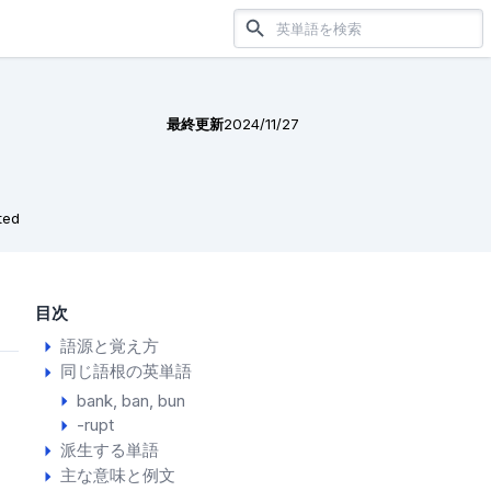
最終更新
2024/11/27
ted
目次
語源と覚え方
同じ語根の英単語
bank
ban
bun
-rupt
派生する単語
主な意味と例文