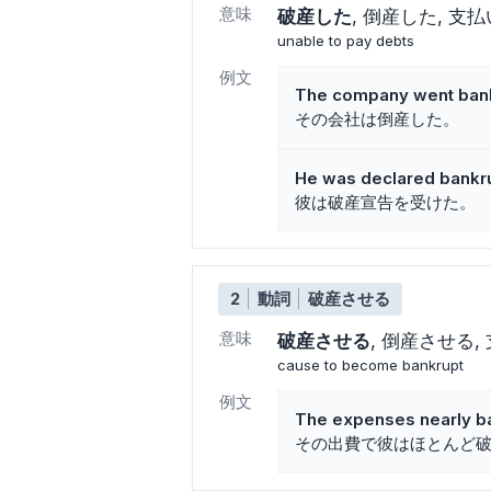
意味
破産した
倒産した
支払
unable to pay debts
例文
The company went bank
その会社は倒産した。
He was declared bankru
彼は破産宣告を受けた。
2
動詞
破産させる
意味
破産させる
倒産させる
cause to become bankrupt
例文
The expenses nearly b
その出費で彼はほとんど