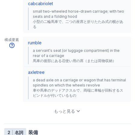
cab
cabriolet
small two-wheeled horse-drawn carriage; with two
seats and a folding hood
小型の二輪馬車で、二つの座席と折りたたみ式の幌があ
る
構成要素
rumble
a servant's seat (or luggage compartment) in the
rear of a carriage
馬車の後部にある召使い用の席（または荷物収納）
axletree
a dead axle on a carriage or wagon that has terminal
spindles on which the wheels revolve
車や馬車のデッドアクスルで、両端に車輪が回転するス
ピンドルが付いているもの
もっと見る
装備
2
名詞