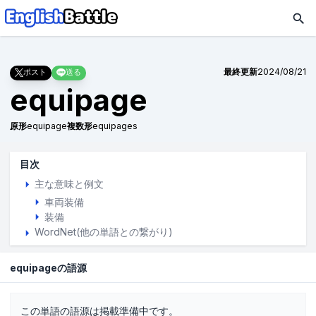
最終更新
2024/08/21
ポスト
送る
equipage
原形
equipage
複数形
equipages
目次
主な意味と例文
車両装備
装備
WordNet(他の単語との繋がり)
equipageの語源
この単語の語源は掲載準備中です。