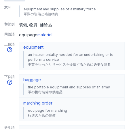
意味
equipment and supplies of a military force
軍隊の装備と補給物資
和訳例
装備
物資
補給品
同義語
equipage
materiel
上位語
equipment
an instrumentality needed for an undertaking or to
perform a service
事業を行ったりサービスを提供するために必要な器具
下位語
baggage
the portable equipment and supplies of an army
軍の携行装備や供給品
marching order
equipage for marching
行進のための装備
派生語