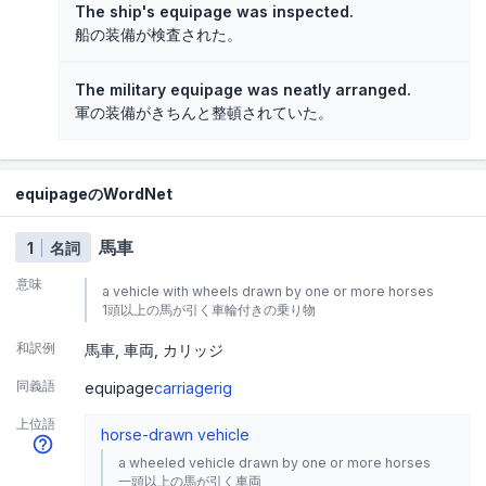
The ship's equipage was inspected.
船の装備が検査された。
The military equipage was neatly arranged.
軍の装備がきちんと整頓されていた。
equipageのWordNet
馬車
1
名詞
意味
a vehicle with wheels drawn by one or more horses
1頭以上の馬が引く車輪付きの乗り物
和訳例
馬車
車両
カリッジ
同義語
equipage
carriage
rig
上位語
horse-drawn vehicle
a wheeled vehicle drawn by one or more horses
一頭以上の馬が引く車両