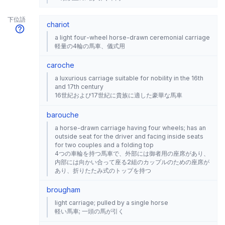
下位語
chariot
a light four-wheel horse-drawn ceremonial carriage
軽量の4輪の馬車、儀式用
caroche
a luxurious carriage suitable for nobility in the 16th
and 17th century
16世紀および17世紀に貴族に適した豪華な馬車
barouche
a horse-drawn carriage having four wheels; has an
outside seat for the driver and facing inside seats
for two couples and a folding top
4つの車輪を持つ馬車で、外部には御者用の座席があり、
内部には向かい合って座る2組のカップルのための座席が
あり、折りたたみ式のトップを持つ
brougham
light carriage; pulled by a single horse
軽い馬車; 一頭の馬が引く