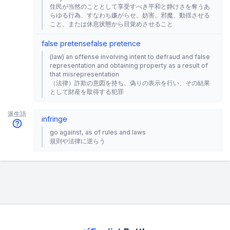
住民が当然のこととして享受すべき平和と静けさを奪うあ
らゆる行為、すなわち嫌がらせ、妨害、邪魔、動揺させる
こと、または休息状態から目覚めさせること
false pretense
false pretence
(law) an offense involving intent to defraud and false
representation and obtaining property as a result of
that misrepresentation
（法律）詐欺の意図を持ち、偽りの表示を行い、その結果
として財産を取得する犯罪
派生語
infringe
go against, as of rules and laws
規則や法律に逆らう