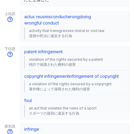
上位語
actus reus
misconduct
wrongdoing
wrongful conduct
activity that transgresses moral or civil law
道徳や民法に違反する行為
下位語
patent infringement
violation of the rights secured by a patent
特許で保護された権利の侵害
copyright infringement
infringement of copyright
a violation of the rights secured by a copyright
著作権によって保障された権利の侵害
foul
an act that violates the rules of a sport
スポーツの規則に違反する行為
派生語
infringe