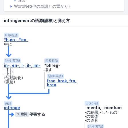
違反
WordNet(他の単語との繋がり)
infringementの語源(語根)と覚え方
印欧祖語
*h₁én-, *en-
中に
語根(英語)
印欧祖語
in-, en-, i-, il-, im-
*bhreg-
-中に
壊す
-上に
語根(英語)
(他動詞化)
frac
brak
fra
(強意)
brea
英語
ラテン語
infringe
-menta, -mentum
-の結果,-したもの
侵害する
1
動詞
-の媒体
-の道具
語根(英語)