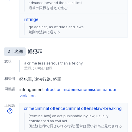
advance beyond the usual limit
通常の限界を越えて進む
infringe
go against, as of rules and laws
規則や法律に逆らう
軽犯罪
2
名詞
意味
a crime less serious than a felony
重罪より軽い犯罪
和訳例
軽犯罪
違法行為
軽罪
同義語
infringement
infraction
misdemeanor
misdemeanour
violation
上位語
crime
criminal offence
criminal offense
law-breaking
(criminal law) an act punishable by law; usually
considered an evil act
(刑法) 法律で罰せられる行為; 通常は悪い行為と見なされる