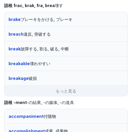
語根
frac
brak
fra
brea
壊す
brake
ブレーキをかける, ブレーキ
breach
違反, 突破する
break
故障する, 割る, 破る, 中断
breakable
壊れやすい
breakage
破損
もっと見る
語根
-ment
-の結果
-の媒体
-の道具
accompaniment
付随物
accomplishment
成果, 成果物