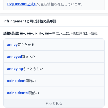
EnglishBattle公式X
で更新情報を発信しています。
infringementと同じ語根の英単語
語根(英語)
in-, en-, i-, il-, im-
-中に
-上に
(他動詞化)
(強意)
annoy
苛立たせる
annoyed
苛立った
annoying
うっとうしい
coincident
同時の
coincidental
偶然の
もっと見る