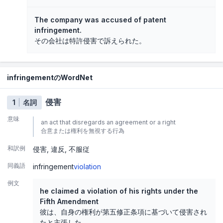
The company was accused of patent
infringement.
その会社は特許侵害で訴えられた。
infringementのWordNet
侵害
1
名詞
意味
an act that disregards an agreement or a right
合意または権利を無視する行為
和訳例
侵害
違反
不服従
同義語
infringement
violation
例文
he claimed a violation of his rights under the
Fifth Amendment
彼は、自身の権利が第五修正条項に基づいて侵害され
たと主張した