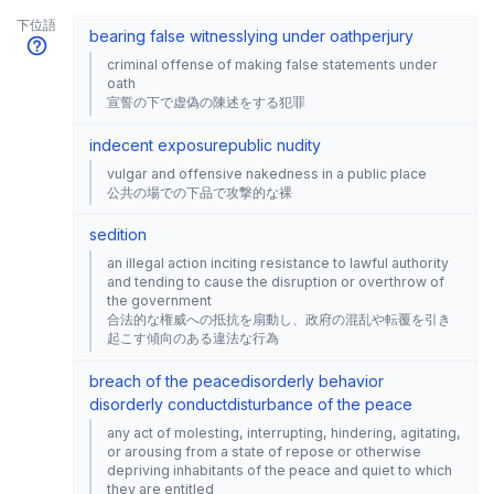
下位語
bearing false witness
lying under oath
perjury
criminal offense of making false statements under
oath
宣誓の下で虚偽の陳述をする犯罪
indecent exposure
public nudity
vulgar and offensive nakedness in a public place
公共の場での下品で攻撃的な裸
sedition
an illegal action inciting resistance to lawful authority
and tending to cause the disruption or overthrow of
the government
合法的な権威への抵抗を扇動し、政府の混乱や転覆を引き
起こす傾向のある違法な行為
breach of the peace
disorderly behavior
disorderly conduct
disturbance of the peace
any act of molesting, interrupting, hindering, agitating,
or arousing from a state of repose or otherwise
depriving inhabitants of the peace and quiet to which
they are entitled