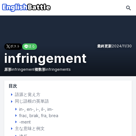
最終更新
2024/11/30
ポスト
送る
infringement
原形
infringement
複数形
infringements
目次
語源と覚え方
同じ語根の英単語
in-, en-, i-, il-, im-
frac
brak
fra
brea
-ment
主な意味と例文