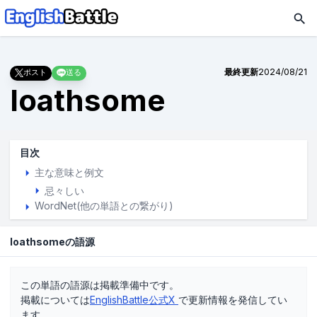
最終更新
2024/08/21
ポスト
送る
loathsome
目次
主な意味と例文
忌々しい
WordNet(他の単語との繋がり)
loathsomeの語源
この単語の語源は掲載準備中です。
掲載については
EnglishBattle公式X
で更新情報を発信してい
ます。