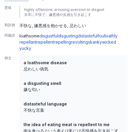
意味
highly offensive; arousing aversion or disgust
非常に不快で、嫌悪感や反感を引き起こす
和訳例
不快な
嫌悪感を抱かせる
忌わしい
同義語
loathsome
disgustful
disgusting
distasteful
foul
loathly
repellant
repellent
repelling
revolting
skanky
wicked
yucky
例文
a loathsome disease
忌わしい病気
a disgusting smell
嫌な匂い
distasteful language
不快な言葉
the idea of eating meat is repellent to me
肉を食べるという考えは私には不快感を引き起こす