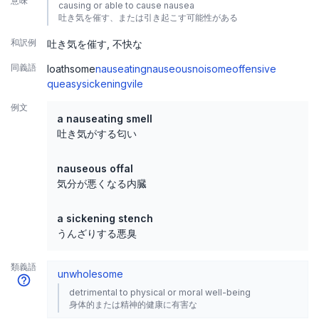
意味
causing or able to cause nausea
吐き気を催す、または引き起こす可能性がある
和訳例
吐き気を催す
不快な
同義語
loathsome
nauseating
nauseous
noisome
offensive
queasy
sickening
vile
例文
a nauseating smell
吐き気がする匂い
nauseous offal
気分が悪くなる内臓
a sickening stench
うんざりする悪臭
類義語
unwholesome
detrimental to physical or moral well-being
身体的または精神的健康に有害な