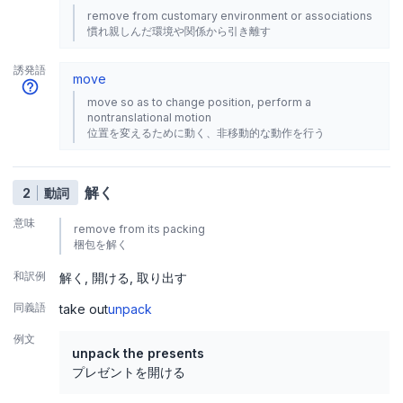
remove from customary environment or associations
慣れ親しんだ環境や関係から引き離す
誘発語
move
move so as to change position, perform a
nontranslational motion
位置を変えるために動く、非移動的な動作を行う
解く
2
動詞
意味
remove from its packing
梱包を解く
和訳例
解く
開ける
取り出す
同義語
take out
unpack
例文
unpack the presents
プレゼントを開ける