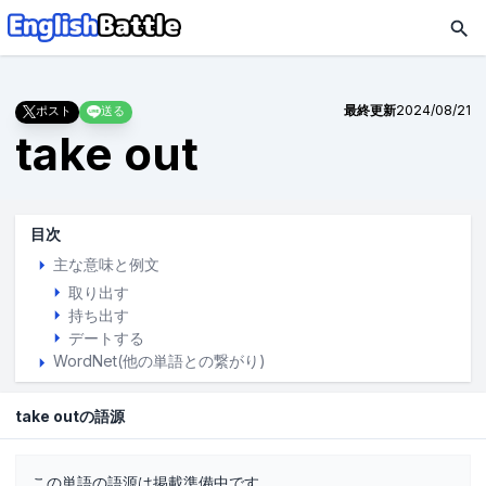
最終更新
2024/08/21
ポスト
送る
take out
目次
主な意味と例文
取り出す
持ち出す
デートする
WordNet(他の単語との繋がり)
take outの語源
この単語の語源は掲載準備中です。