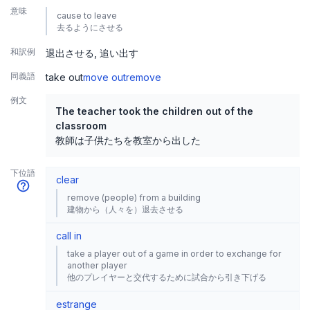
意味
cause to leave
去るようにさせる
和訳例
退出させる
追い出す
同義語
take out
move out
remove
例文
The teacher took the children out of the
classroom
教師は子供たちを教室から出した
下位語
clear
remove (people) from a building
建物から（人々を）退去させる
call in
take a player out of a game in order to exchange for
another player
他のプレイヤーと交代するために試合から引き下げる
estrange