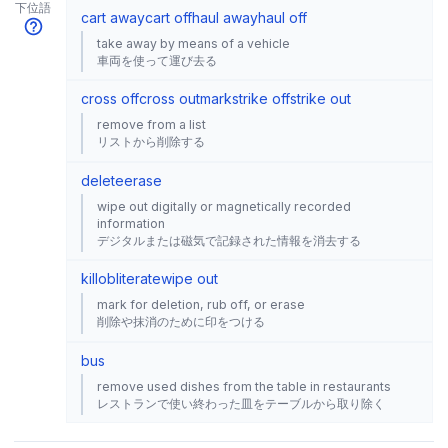
下位語
cart away
cart off
haul away
haul off
take away by means of a vehicle
車両を使って運び去る
cross off
cross out
mark
strike off
strike out
remove from a list
リストから削除する
delete
erase
wipe out digitally or magnetically recorded
information
デジタルまたは磁気で記録された情報を消去する
kill
obliterate
wipe out
mark for deletion, rub off, or erase
削除や抹消のために印をつける
bus
remove used dishes from the table in restaurants
レストランで使い終わった皿をテーブルから取り除く