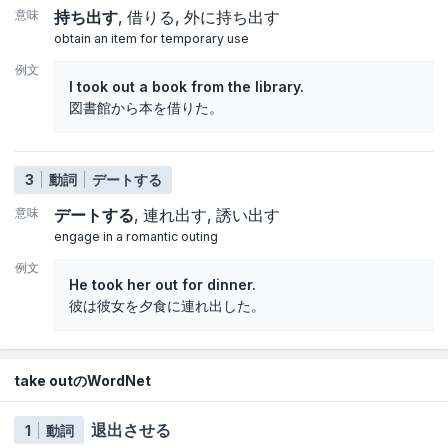
意味
持ち出す
借りる
外に持ち出す
obtain an item for temporary use
例文
I took out a book from the library.
図書館から本を借りた。
3
動詞
デートする
意味
デートする
連れ出す
誘い出す
engage in a romantic outing
例文
He took her out for dinner.
彼は彼女を夕食に連れ出した。
take outのWordNet
退出させる
1
動詞