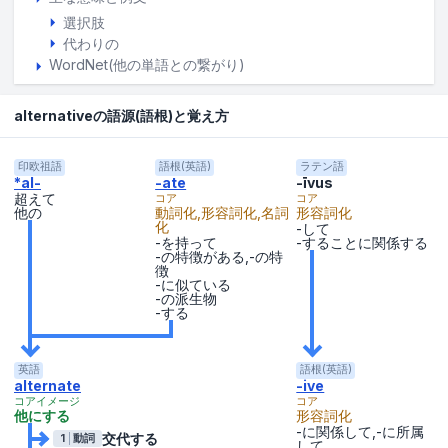
選択肢
代わりの
WordNet(他の単語との繋がり)
alternativeの語源(語根)と覚え方
印欧祖語
語根(英語)
ラテン語
*al-
-ate
-īvus
超えて
コア
コア
他の
動詞化,形容詞化,名詞
形容詞化
化
-して
-を持って
-することに関係する
-の特徴がある,-の特
徴
-に似ている
-の派生物
-する
英語
語根(英語)
alternate
-ive
コアイメージ
コア
他にする
形容詞化
-に関係して,-に所属
交代する
1
動詞
して