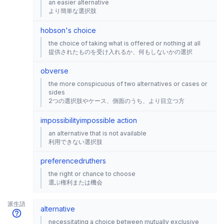
an easier alternative
より簡単な選択肢
hobson's choice
the choice of taking what is offered or nothing at all
提供されたものを受け入れるか、何もしないかの選択
obverse
the more conspicuous of two alternatives or cases or
sides
2つの選択肢やケース、側面のうち、より目立つ方
impossibility
impossible action
an alternative that is not available
利用できない選択肢
preference
druthers
the right or chance to choose
選ぶ権利または機会
派生語
alternative
necessitating a choice between mutually exclusive