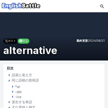
最終更新
2024/08/21
ポスト
送る
alternative
目次
語源と覚え方
同じ語根の英単語
*al-
-ate
-ive
派生する単語
主な意味と例文