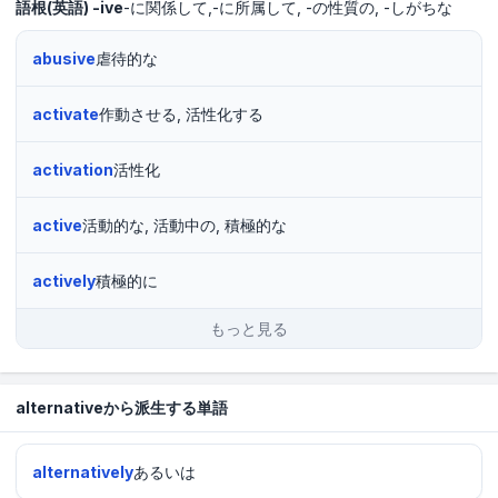
語根(英語)
-ive
-に関係して,-に所属して
-の性質の
-しがちな
abusive
虐待的な
activate
作動させる, 活性化する
activation
活性化
active
活動的な, 活動中の, 積極的な
actively
積極的に
もっと見る
alternativeから派生する単語
alternatively
あるいは