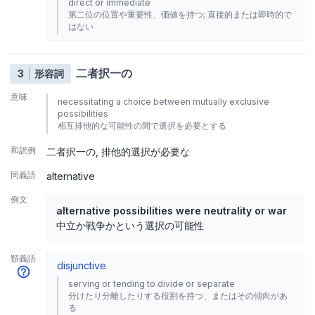
direct or immediate
第二位の位置や重要性、価値を持つ; 直接的または即時的で
はない
二者択一の
3
形容詞
意味
necessitating a choice between mutually exclusive
possibilities
相互排他的な可能性の間で選択を必要とする
和訳例
二者択一の
排他的選択が必要な
同義語
alternative
例文
alternative possibilities were neutrality or war
中立か戦争かという選択の可能性
類義語
disjunctive
serving or tending to divide or separate
分けたり分離したりする役割を持つ、またはその傾向があ
る