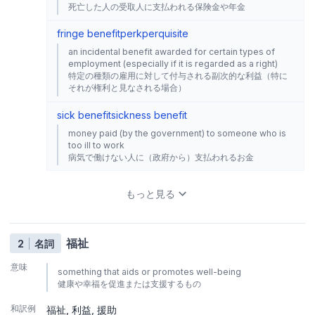
死亡した人の受取人に支払われる保険金や年金
fringe benefit
perk
perquisite
an incidental benefit awarded for certain types of
employment (especially if it is regarded as a right)
特定の種類の雇用に対して付与される副次的な利益（特に
それが権利と見なされる場合）
sick benefit
sickness benefit
money paid (by the government) to someone who is
too ill to work
病気で働けない人に（政府から）支払われるお金
もっと見る
福祉
2
名詞
意味
something that aids or promotes well-being
健康や幸福を促進または支援するもの
和訳例
福祉
利益
援助