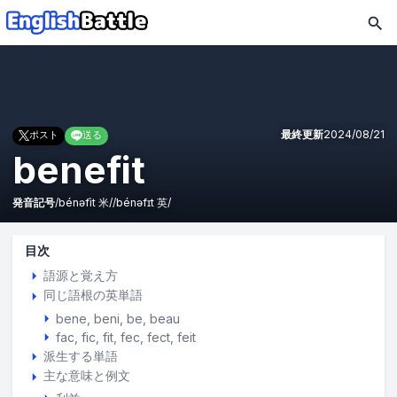
最終更新
2024/08/21
ポスト
送る
benefit
発音記号
/
bénəfìt
米
/
/
bénəfɪt
英
/
目次
語源と覚え方
同じ語根の英単語
bene
beni
be
beau
fac
fic
fit
fec
fect
feit
派生する単語
主な意味と例文