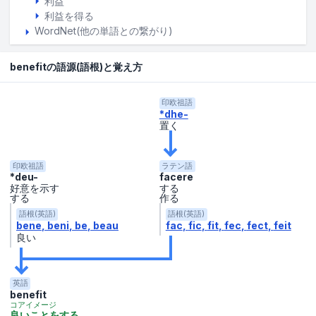
利益
利益を得る
WordNet(他の単語との繋がり)
benefitの語源(語根)と覚え方
印欧祖語
*dhe-
置く
印欧祖語
ラテン語
*deu-
facere
好意を示す
する
する
作る
語根(英語)
語根(英語)
bene
beni
be
beau
fac
fic
fit
fec
fect
feit
良い
英語
benefit
コアイメージ
良いことをする