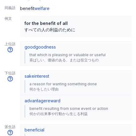
同義語
benefit
welfare
例文
for the benefit of all
すべての人の利益のために
上位語
good
goodness
that which is pleasing or valuable or useful
喜ばしい、価値のある、または役立つもの
下位語
sake
interest
a reason for wanting something done
何かをしたい理由
advantage
reward
benefit resulting from some event or action
何かの出来事や行動から生じる利益
派生語
beneficial