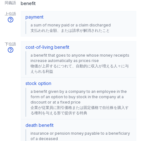
同義語
benefit
上位語
payment
a sum of money paid or a claim discharged
支払われた金額、または請求が解消されたこと
下位語
cost-of-living benefit
a benefit that goes to anyone whose money receipts
increase automatically as prices rise
物価が上昇するにつれて、自動的に収入が増える人々に与
えられる利益
stock option
a benefit given by a company to an employee in the
form of an option to buy stock in the company at a
discount or at a fixed price
企業が従業員に割引価格または固定価格で自社株を購入す
る権利を与える形で提供する特典
death benefit
insurance or pension money payable to a beneficiary
of a deceased