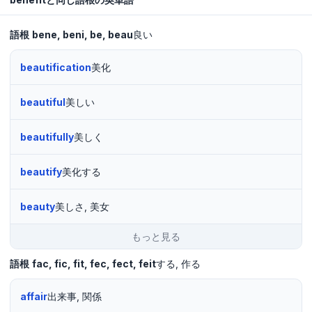
語根
bene
beni
be
beau
良い
beautification
美化
beautiful
美しい
beautifully
美しく
beautify
美化する
beauty
美しさ, 美女
もっと見る
語根
fac
fic
fit
fec
fect
feit
する
作る
affair
出来事, 関係