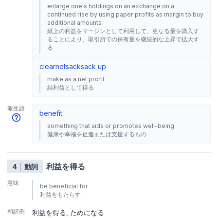
enlarge one's holdings on an exchange on a
continued rise by using paper profits as margin to buy
additional amounts
紙上の利益をマージンとして利用して、更なる量を購入す
ることにより、取引所での保有量を継続的な上昇で拡大す
る
clear
net
sack
sack up
make as a net profit
純利益として得る
派生語
benefit
something that aids or promotes well-being
健康や幸福を促進または支援するもの
利益を得る
4
動詞
意味
be beneficial for
利益をもたらす
和訳例
利益を得る
ためになる