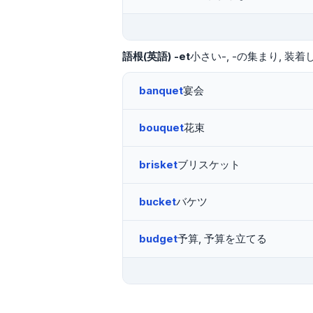
語根(英語)
-et
小さい-
-の集まり
装着
banquet
宴会
bouquet
花束
brisket
ブリスケット
bucket
バケツ
budget
予算, 予算を立てる