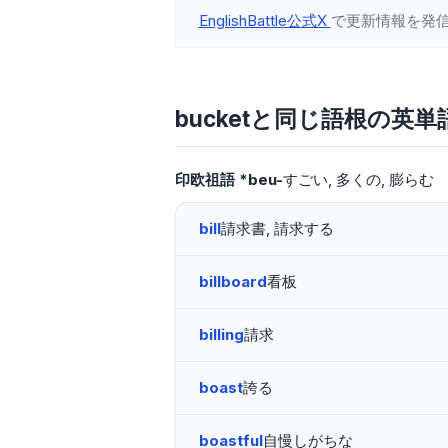
EnglishBattle公式X
で更新情報を発
bucketと同じ語根の英単
印欧祖語
*beu-
すごい
多くの
膨らむ
bill
請求書, 請求する
billboard
看板
billing
請求
boast
誇る
boastful
自慢しがちな