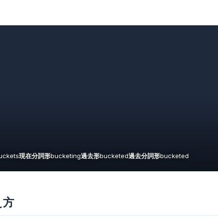
uckets
現在分詞形
bucketing
過去形
bucketed
過去分詞形
bucketed
え方