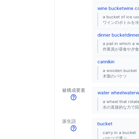
wine bucket
wine c
a bucket of ice use
ワインのボトルを冷
dinner bucket
dinner
a pail in which a 
作業員が昼食や夕食
cannikin
a wooden bucket
木製のバケツ
被構成要素
water wheel
waterw
a wheel that rotate
水の直接的な力で回
派生語
bucket
carry in a bucket
バケツで運ぶ