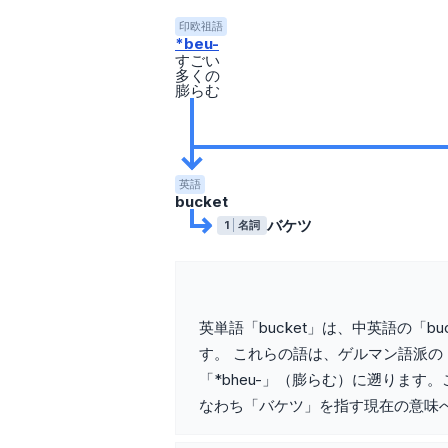
印欧祖語
*beu-
すごい
多くの
膨らむ
英語
bucket
バケツ
1
名詞
英単語「bucket」は、中英語の「b
す。 これらの語は、ゲルマン語派の
「*bheu-」（膨らむ）に遡ります
なわち「バケツ」を指す現在の意味