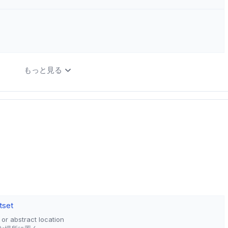
もっと見る
t
set
 or abstract location