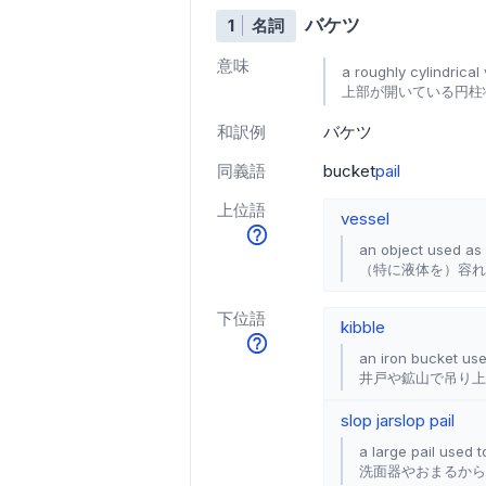
バケツ
1
名詞
意味
a roughly cylindrical 
上部が開いている円柱
和訳例
バケツ
同義語
bucket
pail
上位語
vessel
an object used as a
（特に液体を）容れ
下位語
kibble
an iron bucket used
井戸や鉱山で吊り上
slop jar
slop pail
a large pail used
洗面器やおまるから