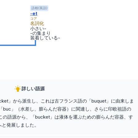
語根(英語)
-et
コア
名詞化
小さい-
-の集まり
装着している-
詳しい語源
ucket」から派生し、これは古フランス語の「buquet」に由来しま
「buc」（水差し、膨らんだ容器）に関連し、さらに印欧祖語の
。この語源から、「bucket」は液体を運ぶための膨らんだ容器、す
へと発展しました。