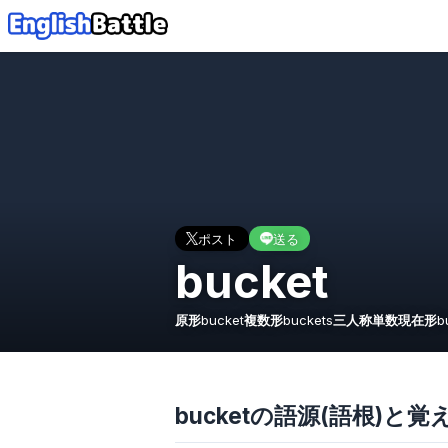
ポスト
送る
bucket
原形
bucket
複数形
buckets
三人称単数現在形
b
bucketの語源(語根)と覚