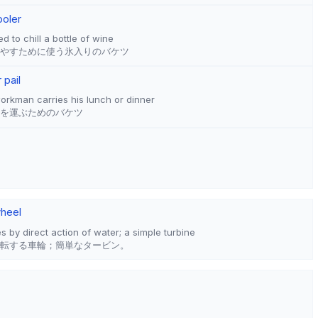
ooler
d to chill a bottle of wine
やすために使う氷入りのバケツ
 pail
workman carries his lunch or dinner
を運ぶためのバケツ
heel
s by direct action of water; a simple turbine
転する車輪；簡単なタービン。