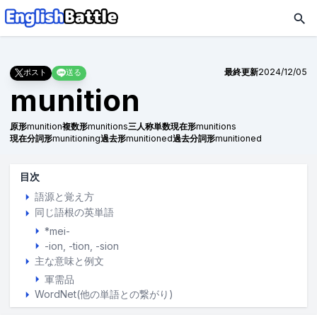
最終更新
2024/12/05
ポスト
送る
munition
原形
munition
複数形
munitions
三人称単数現在形
munitions
現在分詞形
munitioning
過去形
munitioned
過去分詞形
munitioned
目次
語源と覚え方
同じ語根の英単語
*mei-
-ion, -tion, -sion
主な意味と例文
軍需品
WordNet(他の単語との繋がり)