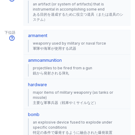
an artifact (or system of artifacts) that is
instrumental in accomplishing some end
ある目的を達成するために役立つ道具（または道具のシ
ステム）
下位語
armament
weaponry used by military or naval force
軍隊や海軍が使用する武器
ammo
ammunition
projectiles to be fired from a gun
銃から発射される弾丸
hardware
major items of military weaponry (as tanks or
missile)
主要な軍事兵器（戦車やミサイルなど）
bomb
an explosive device fused to explode under
specific conditions
特定の条件で爆発するように融合された爆発装置