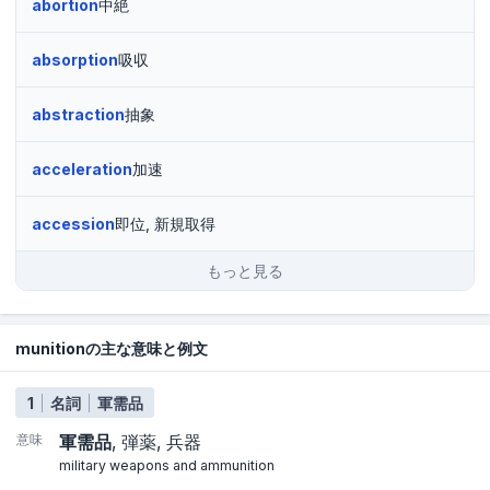
abortion
中絶
absorption
吸収
abstraction
抽象
acceleration
加速
accession
即位, 新規取得
もっと見る
munitionの主な意味と例文
1
名詞
軍需品
意味
軍需品
弾薬
兵器
military weapons and ammunition