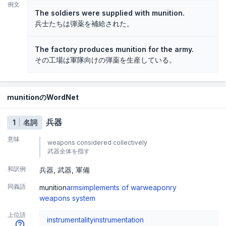
例文
The soldiers were supplied with munition.
兵士たちは弾薬を補給された。
The factory produces munition for the army.
その工場は軍隊向けの弾薬を生産している。
munitionのWordNet
兵器
1
名詞
意味
weapons considered collectively
武器全体を指す
和訳例
兵器
武器
軍備
同義語
munition
arms
implements of war
weaponry
weapons system
上位語
instrumentality
instrumentation