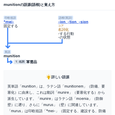
munitionの語源(語根)と覚え方
印欧祖語
語根(英語)
*mei-
-ion, -tion, -sion
固定する
コア
名詞化
-する行動
-の状態
英語
munition
軍需品
1
名詞
詳しい語源
英単語「munition」は、ラテン語「munitionem」（防備、要
塞化）に由来し、これは動詞「munire」（要塞化する）から
派生しています。「munire」はラテン語「moenia」（防御
壁）に遡り、さらに「murus」（壁）に関連しています。
「murus」は印欧祖語「*mei-」（固定する、建設する、防備