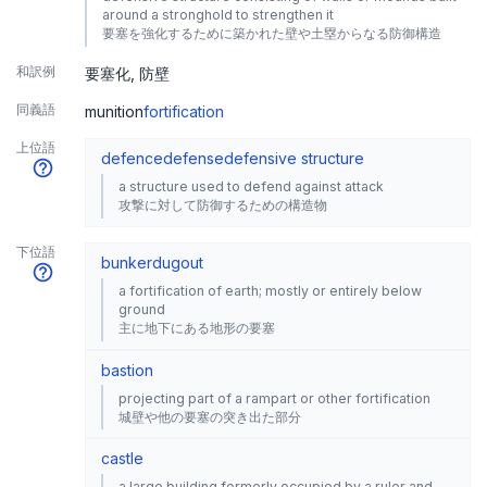
around a stronghold to strengthen it
要塞を強化するために築かれた壁や土塁からなる防御構造
和訳例
要塞化
防壁
同義語
munition
fortification
上位語
defence
defense
defensive structure
a structure used to defend against attack
攻撃に対して防御するための構造物
下位語
bunker
dugout
a fortification of earth; mostly or entirely below
ground
主に地下にある地形の要塞
bastion
projecting part of a rampart or other fortification
城壁や他の要塞の突き出た部分
castle
a large building formerly occupied by a ruler and