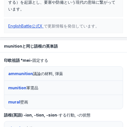
する）を起源とし、要塞や防備という現代の意味に繋がって
います。
EnglishBattle公式X
で更新情報を発信しています。
munitionと同じ語根の英単語
印欧祖語
*mei-
固定する
ammunition
議論の材料, 弾薬
munition
軍需品
mural
壁画
語根(英語)
-ion, -tion, -sion
-する行動
-の状態