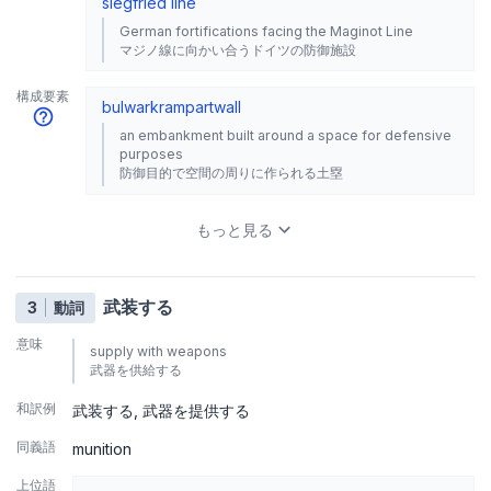
siegfried line
German fortifications facing the Maginot Line
マジノ線に向かい合うドイツの防御施設
構成要素
bulwark
rampart
wall
an embankment built around a space for defensive
purposes
防御目的で空間の周りに作られる土塁
もっと見る
武装する
3
動詞
意味
supply with weapons
武器を供給する
和訳例
武装する
武器を提供する
同義語
munition
上位語