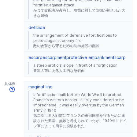
fortified against attack
かつて支配者が占有し、攻撃に対して防御が施された大
きな建物
defilade
the arrangement of defensive fortifications to
protect against enemy fire
敵の攻撃から守るための防御施設の配置
escarp
escarpment
protective embankment
scarp
a steep artificial slope in front of a fortification
要塞の前にある人工的な急斜面
具体例
maginot line
a fortification built before World War II to protect
France's eastern border; initially considered to be
impregnable, it was easily overrun by the German
army in 1940
第二次世界大戦前にフランスの東部国境を守るために建
設された要塞。無敵と考えられていたが、1940年にドイ
ツ軍によって簡単に突破された