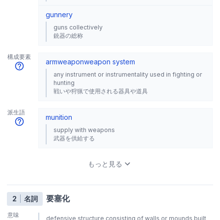
gunnery
guns collectively
銃器の総称
構成要素
arm
weapon
weapon system
any instrument or instrumentality used in fighting or
hunting
戦いや狩猟で使用される器具や道具
派生語
munition
supply with weapons
武器を供給する
もっと見る
要塞化
2
名詞
意味
defensive structure consisting of walls or mounds built