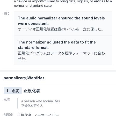
a device or algorithm used to bring data, signals, or entities to a
normal or standard state
例文
The audio normalizer ensured the sound levels
were consistent.
オーディオ正規化装置は音のレベルを一定に保った。
The normalizer adjusted the data to fit the
standard format.
正規化プログラムはデータを標準フォーマットに合わ
せた。
normalizerのWordNet
正規化者
1
名詞
意味
a person who normalizes
正規化を行う人
和訳例
正規化者
ノーマライザー