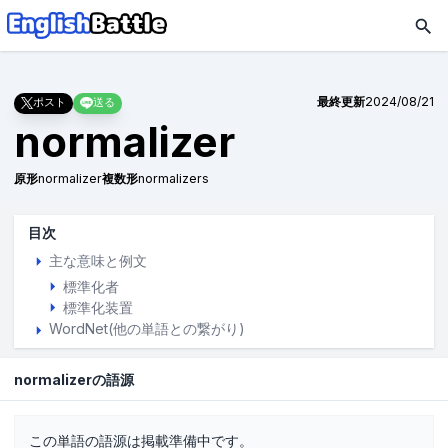
最終更新
2024/08/21
ポスト
送る
normalizer
原形
normalizer
複数形
normalizers
目次
主な意味と例文
標準化者
標準化装置
WordNet(他の単語との繋がり)
normalizerの語源
この単語の語源は掲載準備中です。