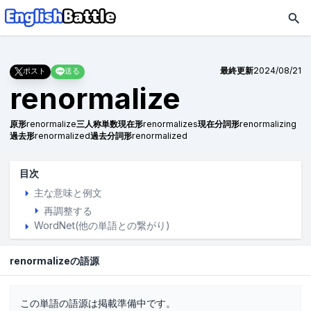
最終更新
2024/08/21
ポスト
送る
renormalize
原形
renormalize
三人称単数現在形
renormalizes
現在分詞形
renormalizing
過去形
renormalized
過去分詞形
renormalized
目次
主な意味と例文
再調整する
WordNet(他の単語との繋がり)
renormalizeの語源
この単語の語源は掲載準備中です。