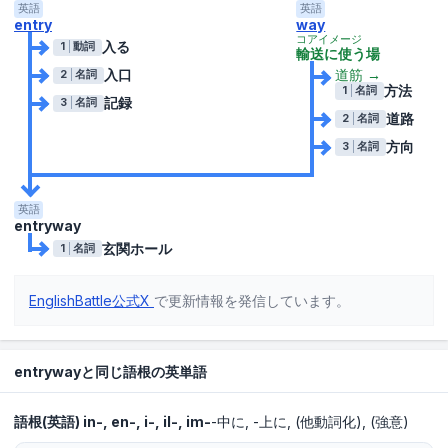
英語
英語
entry
way
コアイメージ
入る
1
動詞
輸送に使う場
入口
道筋
→
2
名詞
方法
1
名詞
記録
3
名詞
道路
2
名詞
方向
3
名詞
英語
entryway
玄関ホール
1
名詞
EnglishBattle公式X
で更新情報を発信しています。
entrywayと同じ語根の英単語
語根(英語)
in-, en-, i-, il-, im-
-中に
-上に
(他動詞化)
(強意)