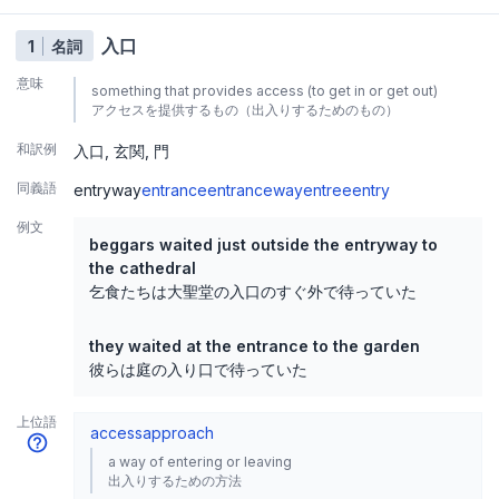
入口
1
名詞
意味
something that provides access (to get in or get out)
アクセスを提供するもの（出入りするためのもの）
和訳例
入口
玄関
門
同義語
entryway
entrance
entranceway
entree
entry
例文
beggars waited just outside the entryway to
the cathedral
乞食たちは大聖堂の入口のすぐ外で待っていた
they waited at the entrance to the garden
彼らは庭の入り口で待っていた
上位語
access
approach
a way of entering or leaving
出入りするための方法