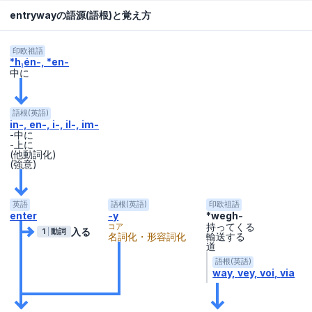
entrywayの語源(語根)と覚え方
印欧祖語
*h₁én-, *en-
中に
語根(英語)
in-, en-, i-, il-, im-
-中に
-上に
(他動詞化)
(強意)
英語
語根(英語)
印欧祖語
enter
-y
*wegh-
持ってくる
コア
入る
1
動詞
名詞化・形容詞化
輸送する
道
語根(英語)
way
vey
voi
via