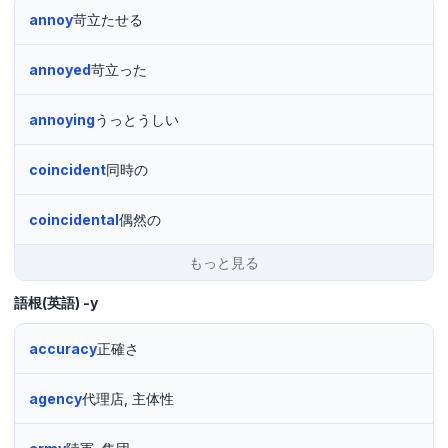
annoy
苛立たせる
annoyed
苛立った
annoying
うっとうしい
coincident
同時の
coincidental
偶然の
もっと見る
語根(英語)
-y
accuracy
正確さ
agency
代理店, 主体性