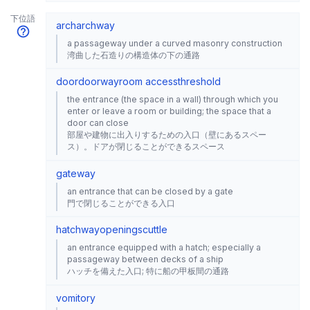
下位語
arch
archway
a passageway under a curved masonry construction
湾曲した石造りの構造体の下の通路
door
doorway
room access
threshold
the entrance (the space in a wall) through which you
enter or leave a room or building; the space that a
door can close
部屋や建物に出入りするための入口（壁にあるスペー
ス）。ドアが閉じることができるスペース
gateway
an entrance that can be closed by a gate
門で閉じることができる入口
hatchway
opening
scuttle
an entrance equipped with a hatch; especially a
passageway between decks of a ship
ハッチを備えた入口; 特に船の甲板間の通路
vomitory