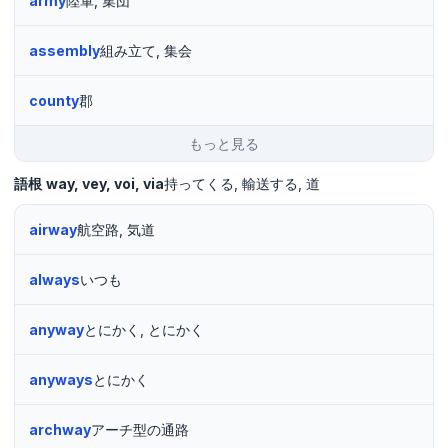
army
陸軍, 集団
assembly
組み立て, 集会
county
郡
もっと見る
語根
way
vey
voi
via
持ってくる
輸送する
道
airway
航空路, 気道
always
いつも
anyway
とにかく, とにかく
anyways
とにかく
archway
アーチ型の通路