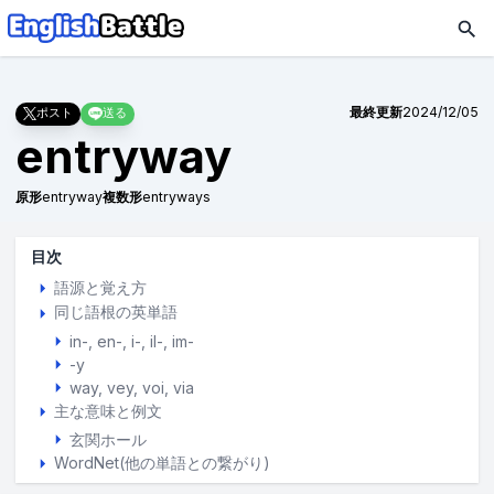
最終更新
2024/12/05
ポスト
送る
entryway
原形
entryway
複数形
entryways
目次
語源と覚え方
同じ語根の英単語
in-, en-, i-, il-, im-
-y
way
vey
voi
via
主な意味と例文
玄関ホール
WordNet(他の単語との繋がり)