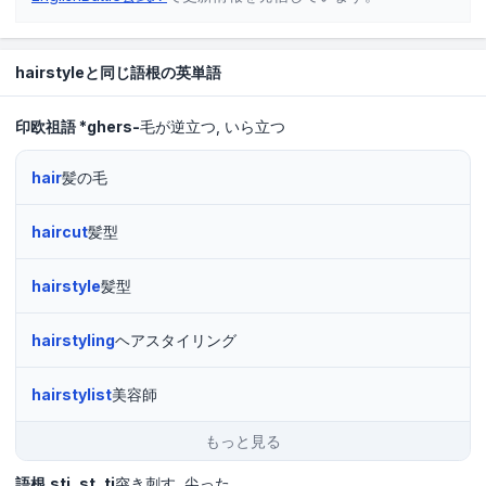
hairstyleと同じ語根の英単語
印欧祖語
*ghers-
毛が逆立つ
いら立つ
hair
髪の毛
haircut
髪型
hairstyle
髪型
hairstyling
ヘアスタイリング
hairstylist
美容師
もっと見る
語根
sti
st
ti
突き刺す
尖った