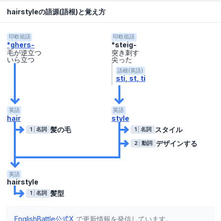
hairstyleの語源(語根)と覚え方
印欧祖語
印欧祖語
*ghers-
*steig-
毛が逆立つ
突き刺す
いら立つ
尖った
語根(英語)
sti
st
ti
英語
英語
hair
style
髪の毛
スタイル
1
名詞
1
名詞
デザインする
2
動詞
英語
hairstyle
髪型
1
名詞
EnglishBattle公式X
で更新情報を発信しています。