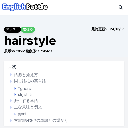
最終更新
2024/12/17
ポスト
送る
hairstyle
原形
hairstyle
複数形
hairstyles
目次
語源と覚え方
同じ語根の英単語
*ghers-
sti
st
ti
派生する単語
主な意味と例文
髪型
WordNet(他の単語との繋がり)