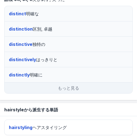
distinct
明確な
distinction
区別, 卓越
distinctive
独特の
distinctively
はっきりと
distinctly
明確に
もっと見る
hairstyleから派生する単語
hairstyling
ヘアスタイリング