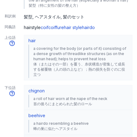
the arrangement of the hair (especially a woman's hair)
髪型（特に女性の髪の整え方）
和訳例
髪型
ヘアスタイル
髪のセット
同義語
hairstyle
coif
coiffure
hair style
hairdo
上位語
hair
a covering for the body (or parts of it) consisting of
a dense growth of threadlike structures (as on the
human head); helps to prevent heat loss
体（またはその一部）を覆う、糸状構造が密集して成長
する被覆物（人の頭の上など）；熱の損失を防ぐのに役
立つ
下位語
chignon
a roll of hair worn at the nape of the neck
首の後ろにまとめられた髪のロール
beehive
a hairdo resembling a beehive
蜂の巣に似たヘアスタイル