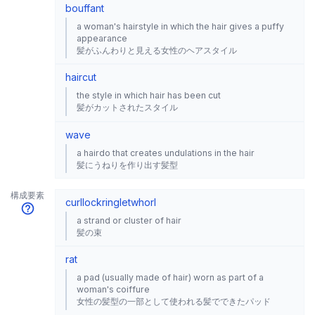
bouffant
a woman's hairstyle in which the hair gives a puffy
appearance
髪がふんわりと見える女性のヘアスタイル
haircut
the style in which hair has been cut
髪がカットされたスタイル
wave
a hairdo that creates undulations in the hair
髪にうねりを作り出す髪型
構成要素
curl
lock
ringlet
whorl
a strand or cluster of hair
髪の束
rat
a pad (usually made of hair) worn as part of a
woman's coiffure
女性の髪型の一部として使われる髪でできたパッド