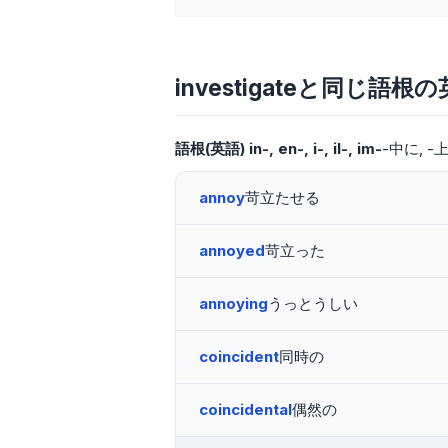
investigateと同じ語根
語根(英語)
in-, en-, i-, il-, im-
-中に
-
annoy
苛立たせる
annoyed
苛立った
annoying
うっとうしい
coincident
同時の
coincidental
偶然の