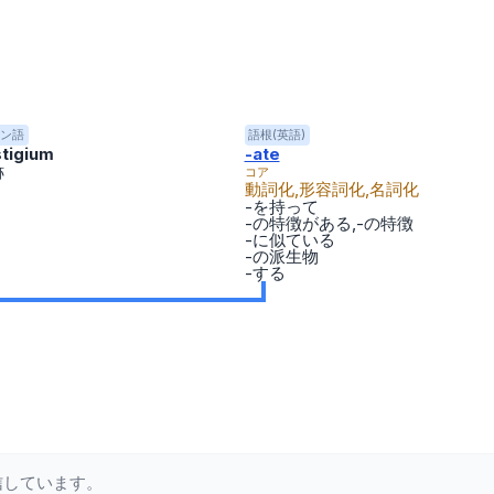
ン語
語根(英語)
tigium
-ate
跡
コア
動詞化,形容詞化,名詞化
-を持って
-の特徴がある,-の特徴
-に似ている
-の派生物
-する
信しています。