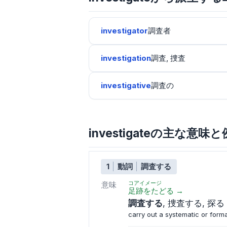
investigator
調査者
investigation
調査, 捜査
investigative
調査の
investigateの主な意味
1
動詞
調査する
コアイメージ
意味
足跡をたどる
→
調査する
捜査する
探る
carry out a systematic or form