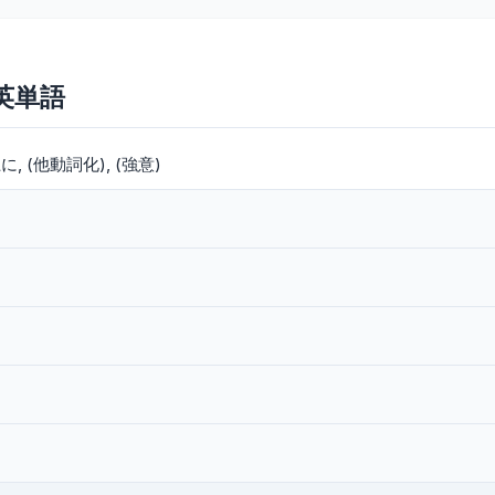
の英単語
上に
(他動詞化)
(強意)