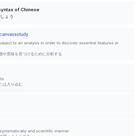
 syntax of Chinese
しょう
canvass
study
ubject to an analysis in order to discover essential features or
徴や意味を見つけるために分析する
nto
たは入り込む
a systematically and scientific manner