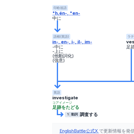
印欧祖語
*h₁én-, *en-
中に
語根(英語)
ラテ
in-, en-, i-, il-, im-
ves
-中に
足
-上に
(他動詞化)
(強意)
英語
investigate
コアイメージ
足跡をたどる
調査する
1
動詞
EnglishBattle公式X
で更新情報を発