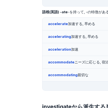
語根(英語)
-ate
-を持って
-の特徴がある
accelerate
加速する, 早める
accelerating
加速する, 早める
acceleration
加速
accommodate
ニーズに応じる, 宿
accommodating
親切な
investigateから派生す