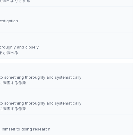
で調べようとする
estigation
oroughly and closely
るか調べる
nto something thoroughly and systematically
に調査する作業
nto something thoroughly and systematically
に調査する作業
s himself to doing research