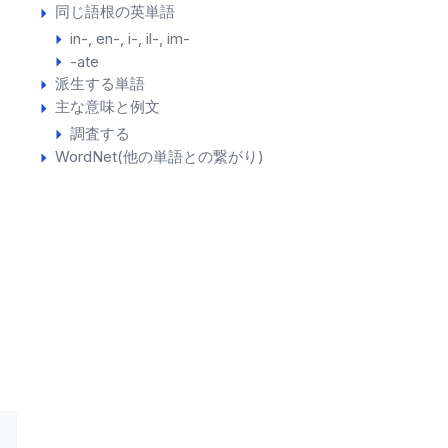
同じ語根の英単語
in-, en-, i-, il-, im-
-ate
派生する単語
主な意味と例文
調査する
WordNet(他の単語との繋がり)