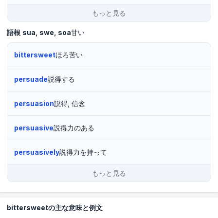
もっと見る
語根
sua
swe
soa
甘い
bittersweet
ほろ苦い
persuade
説得する
persuasion
説得, 信念
persuasive
説得力のある
persuasively
説得力を持って
もっと見る
bittersweetの主な意味と例文