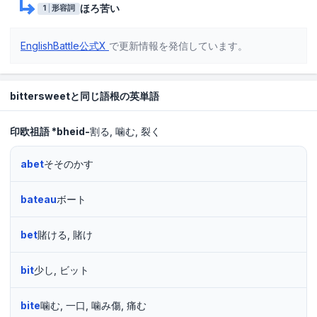
ほろ苦い
1
形容詞
EnglishBattle公式X
で更新情報を発信しています。
bittersweetと同じ語根の英単語
印欧祖語
*bheid-
割る
噛む
裂く
abet
そそのかす
bateau
ボート
bet
賭ける, 賭け
bit
少し, ビット
bite
噛む, 一口, 噛み傷, 痛む