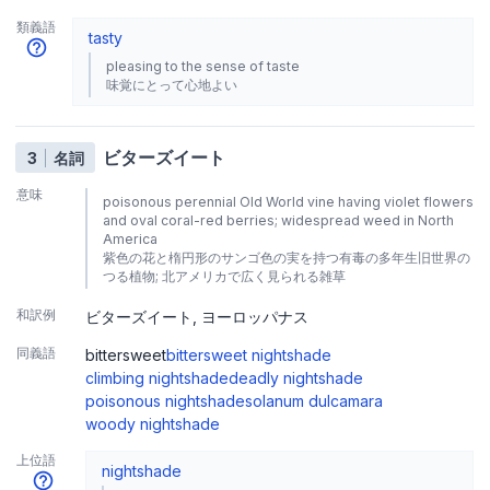
類義語
tasty
pleasing to the sense of taste
味覚にとって心地よい
ビターズイート
3
名詞
意味
poisonous perennial Old World vine having violet flowers
and oval coral-red berries; widespread weed in North
America
紫色の花と楕円形のサンゴ色の実を持つ有毒の多年生旧世界の
つる植物; 北アメリカで広く見られる雑草
和訳例
ビターズイート
ヨーロッパナス
同義語
bittersweet
bittersweet nightshade
climbing nightshade
deadly nightshade
poisonous nightshade
solanum dulcamara
woody nightshade
上位語
nightshade