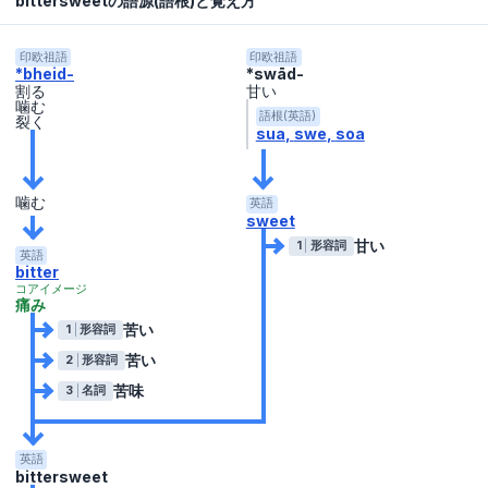
bittersweetの語源(語根)と覚え方
印欧祖語
印欧祖語
*bheid-
*swād-
割る
甘い
噛む
語根(英語)
裂く
sua
swe
soa
噛む
英語
sweet
甘い
1
形容詞
英語
bitter
コアイメージ
痛み
苦い
1
形容詞
苦い
2
形容詞
苦味
3
名詞
英語
bittersweet