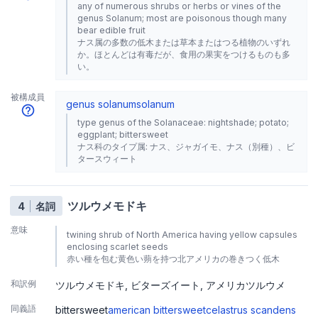
any of numerous shrubs or herbs or vines of the
genus Solanum; most are poisonous though many
bear edible fruit
ナス属の多数の低木または草本またはつる植物のいずれ
か。ほとんどは有毒だが、食用の果実をつけるものも多
い。
被構成員
genus solanum
solanum
type genus of the Solanaceae: nightshade; potato;
eggplant; bittersweet
ナス科のタイプ属: ナス、ジャガイモ、ナス（別種）、ビ
タースウィート
ツルウメモドキ
4
名詞
意味
twining shrub of North America having yellow capsules
enclosing scarlet seeds
赤い種を包む黄色い蒴を持つ北アメリカの巻きつく低木
和訳例
ツルウメモドキ
ビターズイート
アメリカツルウメ
同義語
bittersweet
american bittersweet
celastrus scandens