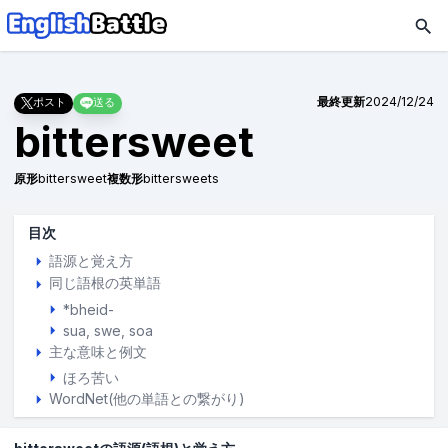
最終更新
2024/12/24
ポスト
送る
bittersweet
原形
bittersweet
複数形
bittersweets
目次
語源と覚え方
同じ語根の英単語
*bheid-
sua
swe
soa
主な意味と例文
ほろ苦い
WordNet(他の単語との繋がり)