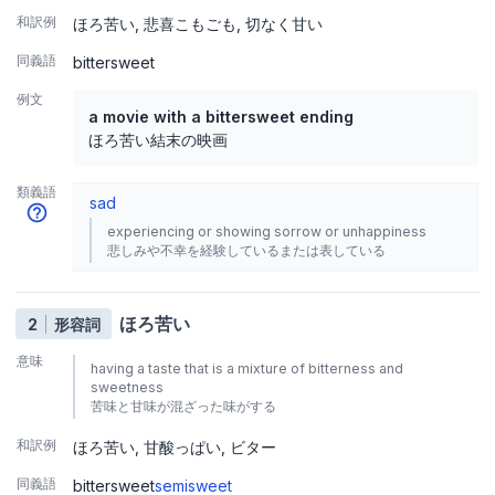
和訳例
ほろ苦い
悲喜こもごも
切なく甘い
同義語
bittersweet
例文
a movie with a bittersweet ending
ほろ苦い結末の映画
類義語
sad
experiencing or showing sorrow or unhappiness
悲しみや不幸を経験しているまたは表している
ほろ苦い
2
形容詞
意味
having a taste that is a mixture of bitterness and
sweetness
苦味と甘味が混ざった味がする
和訳例
ほろ苦い
甘酸っぱい
ビター
同義語
bittersweet
semisweet