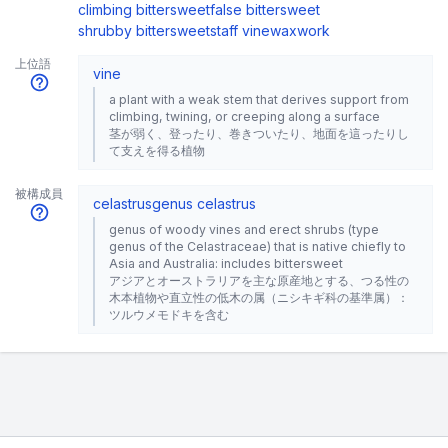
climbing bittersweet
false bittersweet
shrubby bittersweet
staff vine
waxwork
上位語
vine
a plant with a weak stem that derives support from
climbing, twining, or creeping along a surface
茎が弱く、登ったり、巻きついたり、地面を這ったりし
て支えを得る植物
被構成員
celastrus
genus celastrus
genus of woody vines and erect shrubs (type
genus of the Celastraceae) that is native chiefly to
Asia and Australia: includes bittersweet
アジアとオーストラリアを主な原産地とする、つる性の
木本植物や直立性の低木の属（ニシキギ科の基準属）：
ツルウメモドキを含む