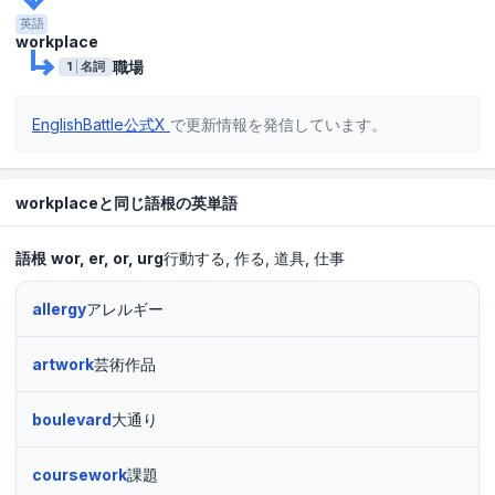
英語
workplace
職場
1
名詞
EnglishBattle公式X
で更新情報を発信しています。
workplaceと同じ語根の英単語
語根
wor
er
or
urg
行動する
作る
道具
仕事
allergy
アレルギー
artwork
芸術作品
boulevard
大通り
coursework
課題