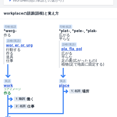
WordNet(他の単語との繋がり)
workplaceの語源(語根)と覚え方
印欧祖語
印欧祖語
*werǵ-
*plat-, *pele-, *plak-
作る
広がる
平らな
語根(英語)
wor
er
or
urg
語根(英語)
pla
fla
pol
行動する
作る
広がる
道具
平らな
仕事
足の裏(広がったもの)
植物(足で地面に固定する)
英語
英語
work
place
コアイメージ
場所
1
名詞
作る
働く
1
動詞
仕事
2
名詞