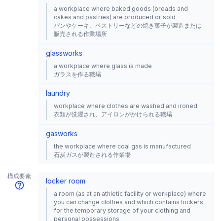
a workplace where baked goods (breads and
cakes and pastries) are produced or sold
パンやケーキ、ペストリーなどの焼き菓子が製造または
販売される作業場所
glassworks
a workplace where glass is made
ガラスを作る職場
laundry
workplace where clothes are washed and ironed
衣類が洗濯され、アイロンがかけられる職場
gasworks
the workplace where coal gas is manufactured
石炭ガスが製造される作業場
構成要素
locker room
a room (as at an athletic facility or workplace) where
you can change clothes and which contains lockers
for the temporary storage of your clothing and
personal possessions