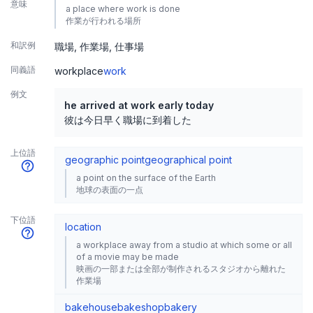
意味
a place where work is done
作業が行われる場所
和訳例
職場
作業場
仕事場
同義語
workplace
work
例文
he arrived at work early today
彼は今日早く職場に到着した
上位語
geographic point
geographical point
a point on the surface of the Earth
地球の表面の一点
下位語
location
a workplace away from a studio at which some or all
of a movie may be made
映画の一部または全部が制作されるスタジオから離れた
作業場
bakehouse
bakeshop
bakery