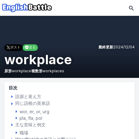
最終更新
2024/12/04
ポスト
送る
workplace
原形
workplace
複数形
workplaces
目次
語源と覚え方
同じ語根の英単語
wor
er
or
urg
pla
fla
pol
主な意味と例文
職場