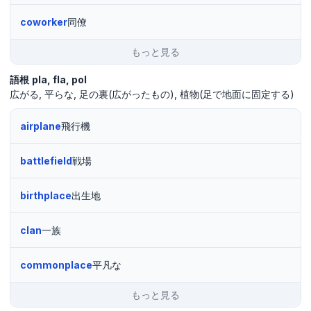
coworker
同僚
もっと見る
語根
pla
fla
pol
広がる
平らな
足の裏(広がったもの)
植物(足で地面に固定する)
airplane
飛行機
battlefield
戦場
birthplace
出生地
clan
一族
commonplace
平凡な
もっと見る