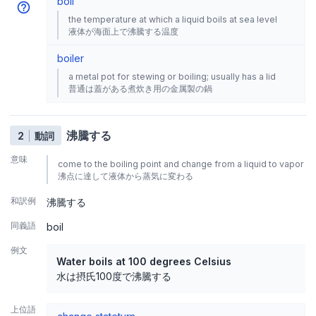
boil
the temperature at which a liquid boils at sea level
液体が海面上で沸騰する温度
boiler
a metal pot for stewing or boiling; usually has a lid
普通は蓋がある煮炊き用の金属製の鍋
沸騰する
2
動詞
意味
come to the boiling point and change from a liquid to vapor
沸点に達して液体から蒸気に変わる
和訳例
沸騰する
同義語
boil
例文
Water boils at 100 degrees Celsius
水は摂氏100度で沸騰する
上位語