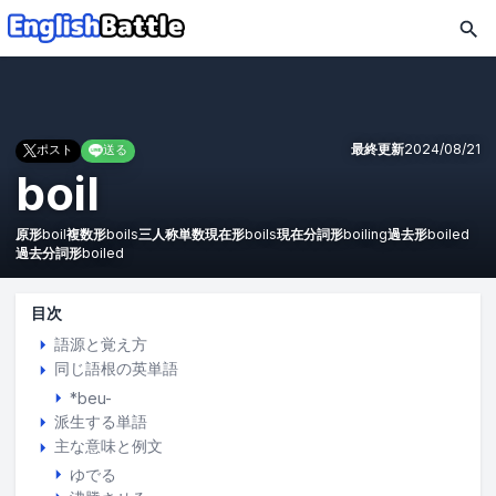
最終更新
2024/08/21
ポスト
送る
boil
原形
boil
複数形
boils
三人称単数現在形
boils
現在分詞形
boiling
過去形
boiled
過去分詞形
boiled
目次
語源と覚え方
同じ語根の英単語
*beu-
派生する単語
主な意味と例文
ゆでる