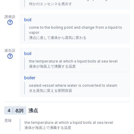
何かのエッセンスを煮出す
誘発語
boil
come to the boiling point and change from a liquid to
vapor
沸点に達して液体から蒸気に変わる
派生語
boil
the temperature at which a liquid boils at sea level
液体が海面上で沸騰する温度
boiler
sealed vessel where water is converted to steam
水を蒸気に変える密閉容器
沸点
4
名詞
意味
the temperature at which a liquid boils at sea level
液体が海面上で沸騰する温度