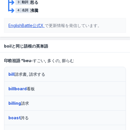
怒る
3
動詞
沸騰
4
名詞
EnglishBattle公式X
で更新情報を発信しています。
boilと同じ語根の英単語
印欧祖語
*beu-
すごい
多くの
膨らむ
bill
請求書, 請求する
billboard
看板
billing
請求
boast
誇る