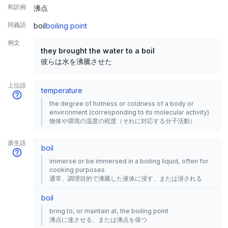
和訳例
沸点
同義語
boil
boiling point
例文
they brought the water to a boil
彼らは水を沸騰させた
上位語
temperature
the degree of hotness or coldness of a body or
environment (corresponding to its molecular activity)
物体や環境の温度の程度（それに対応する分子活動）
派生語
boil
immerse or be immersed in a boiling liquid, often for
cooking purposes
通常、調理目的で沸騰した液体に浸す、または浸される
boil
bring to, or maintain at, the boiling point
沸点に達させる、または沸点を保つ