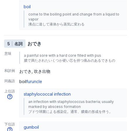
boil
come to the boiling point and change from a liquid to
vapor
沸点に達して液体から蒸気に変わる
おでき
5
名詞
意味
a painful sore with a hard core filled with pus
膿で満たされたいくつか硬い芯を持つ痛みのあるできもの
和訳例
おでき
吹き出物
同義語
boil
furuncle
上位語
staphylococcal infection
an infection with staphylococcus bacteria; usually
marked by abscess formation
ブドウ球菌による感染症。通常、膿瘍の形成を伴う。
下位語
gumboil