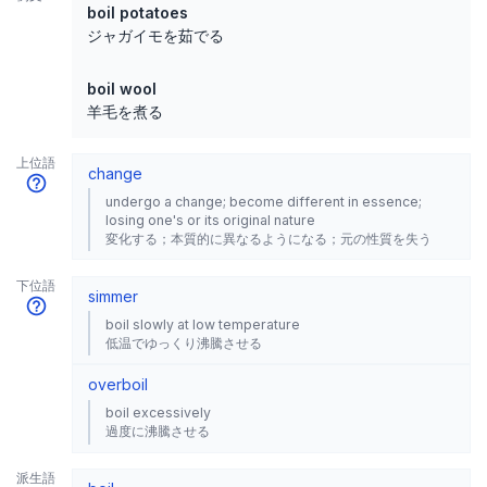
boil potatoes
ジャガイモを茹でる
boil wool
羊毛を煮る
上位語
change
undergo a change; become different in essence;
losing one's or its original nature
変化する；本質的に異なるようになる；元の性質を失う
下位語
simmer
boil slowly at low temperature
低温でゆっくり沸騰させる
overboil
boil excessively
過度に沸騰させる
派生語