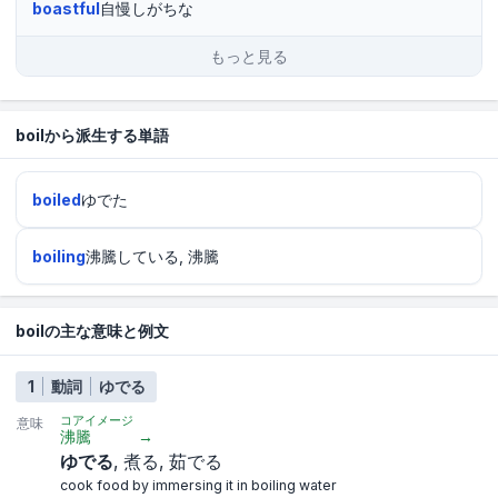
boastful
自慢しがちな
もっと見る
boilから派生する単語
boiled
ゆでた
boiling
沸騰している, 沸騰
boilの主な意味と例文
1
動詞
ゆでる
コアイメージ
意味
沸騰
→
ゆでる
煮る
茹でる
cook food by immersing it in boiling water