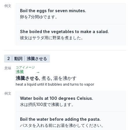
例文
Boil the eggs for seven minutes.
卵を7分間ゆでます。
She boiled the vegetables to make a salad.
彼女はサラダ用に野菜を煮ました。
2
動詞
沸騰させる
コアイメージ
意味
沸騰
→
沸騰させる
煮る
湯を沸かす
heat a liquid until it bubbles and turns to vapor
例文
Water boils at 100 degrees Celsius.
水は摂氏100度で沸騰します。
Boil the water before adding the pasta.
パスタを入れる前にお湯を沸かしてください。