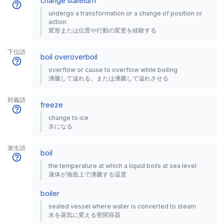
change state
turn
undergo a transformation or a change of position or
action
変形または位置や行動の変更を経験する
下位語
boil over
overboil
overflow or cause to overflow while boiling
沸騰して溢れる、または沸騰して溢れさせる
対義語
freeze
change to ice
氷になる
派生語
boil
the temperature at which a liquid boils at sea level
液体が海面上で沸騰する温度
boiler
sealed vessel where water is converted to steam
水を蒸気に変える密閉容器