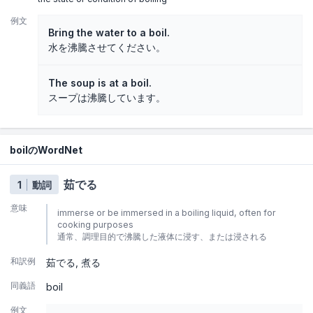
例文
Bring the water to a boil.
水を沸騰させてください。
The soup is at a boil.
スープは沸騰しています。
boilのWordNet
茹でる
1
動詞
意味
immerse or be immersed in a boiling liquid, often for
cooking purposes
通常、調理目的で沸騰した液体に浸す、または浸される
和訳例
茹でる
煮る
同義語
boil
例文