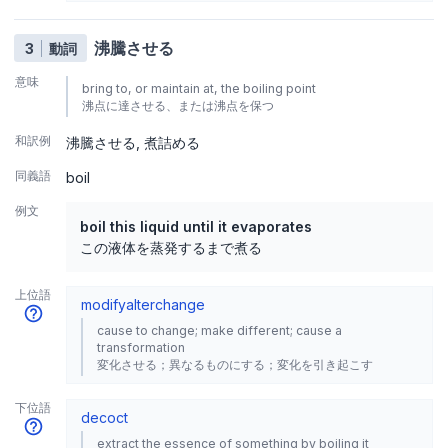
沸騰させる
3
動詞
意味
bring to, or maintain at, the boiling point
沸点に達させる、または沸点を保つ
和訳例
沸騰させる
煮詰める
同義語
boil
例文
boil this liquid until it evaporates
この液体を蒸発するまで煮る
上位語
modify
alter
change
cause to change; make different; cause a
transformation
変化させる；異なるものにする；変化を引き起こす
下位語
decoct
extract the essence of something by boiling it