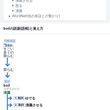
沸騰させる
怒る
沸騰
WordNet(他の単語との繋がり)
boilの語源(語根)と覚え方
印欧祖語
*beu-
すごい
多くの
膨らむ
膨らむ
英語
boil
コアイメージ
沸騰
ゆでる
1
動詞
沸騰させる
2
動詞