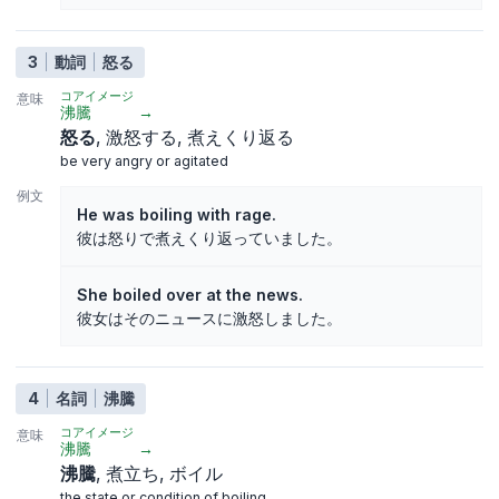
3
動詞
怒る
コアイメージ
意味
沸騰
→
怒る
激怒する
煮えくり返る
be very angry or agitated
例文
He was boiling with rage.
彼は怒りで煮えくり返っていました。
She boiled over at the news.
彼女はそのニュースに激怒しました。
4
名詞
沸騰
コアイメージ
意味
沸騰
→
沸騰
煮立ち
ボイル
the state or condition of boiling