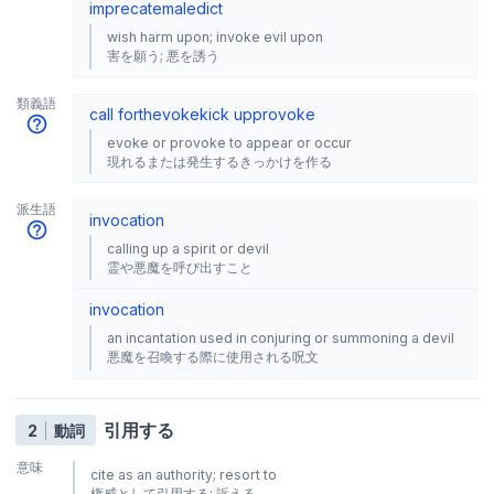
imprecate
maledict
wish harm upon; invoke evil upon
害を願う; 悪を誘う
類義語
call forth
evoke
kick up
provoke
evoke or provoke to appear or occur
現れるまたは発生するきっかけを作る
派生語
invocation
calling up a spirit or devil
霊や悪魔を呼び出すこと
invocation
an incantation used in conjuring or summoning a devil
悪魔を召喚する際に使用される呪文
引用する
2
動詞
意味
cite as an authority; resort to
権威として引用する; 訴える