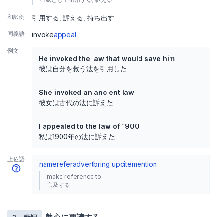
和訳例
引用する
訴える
持ち出す
同義語
invoke
appeal
例文
He invoked the law that would save him
彼は自分を救う法を引用した
She invoked an ancient law
彼女は古代の法に訴えた
I appealed to the law of 1900
私は1900年の法に訴えた
上位語
name
refer
advert
bring up
cite
mention
make reference to
言及する