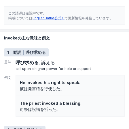
この語源は確認中です。
掲載については
EnglishBattle公式X
で更新情報を発信しています。
invokeの主な意味と例文
1
動詞
呼び求める
意味
呼び求める
訴える
call upon a higher power for help or support
例文
He invoked his right to speak.
彼は発言権を行使した。
The priest invoked a blessing.
司祭は祝福を祈った。