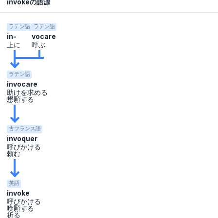
invokeの語源
ラテン語
ラテン語
in-
vocare
上に
呼ぶ
ラテン語
invocare
助けを求める
懇願する
古フランス語
invoquer
呼びかける
頼む
英語
invoke
呼びかける
嘆願する
祈る