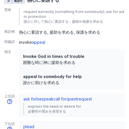
熱心に要請する
3
動詞
意味
request earnestly (something from somebody); ask for aid
or protection
誰かに対して熱心に要請する；援助や保護を求める
和訳例
熱心に要請する
援助を求める
保護を求める
同義語
invoke
appeal
例文
Invoke God in times of trouble
困難な時に神に援助を求める
appeal to somebody for help
誰かに助けを求める
上位語
ask for
bespeak
call for
quest
request
express the need or desire for
必要性や望みを表現する
下位語
plead