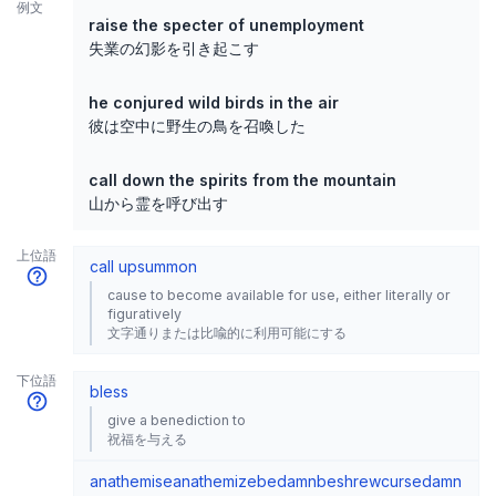
例文
raise the specter of unemployment
失業の幻影を引き起こす
he conjured wild birds in the air
彼は空中に野生の鳥を召喚した
call down the spirits from the mountain
山から霊を呼び出す
上位語
call up
summon
cause to become available for use, either literally or
figuratively
文字通りまたは比喩的に利用可能にする
下位語
bless
give a benediction to
祝福を与える
anathemise
anathemize
bedamn
beshrew
curse
damn