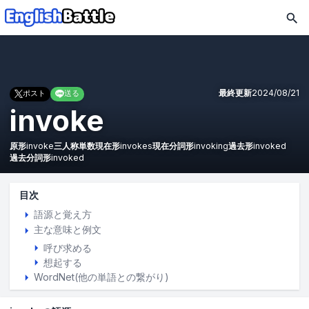
最終更新
2024/08/21
ポスト
送る
invoke
原形
invoke
三人称単数現在形
invokes
現在分詞形
invoking
過去形
invoked
過去分詞形
invoked
目次
語源と覚え方
主な意味と例文
呼び求める
想起する
WordNet(他の単語との繋がり)