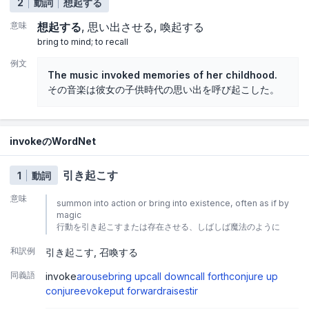
2
動詞
想起する
意味
想起する
思い出させる
喚起する
bring to mind; to recall
例文
The music invoked memories of her childhood.
その音楽は彼女の子供時代の思い出を呼び起こした。
invokeのWordNet
引き起こす
1
動詞
意味
summon into action or bring into existence, often as if by
magic
行動を引き起こすまたは存在させる、しばしば魔法のように
和訳例
引き起こす
召喚する
同義語
invoke
arouse
bring up
call down
call forth
conjure up
conjure
evoke
put forward
raise
stir