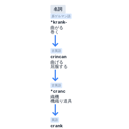
名詞
原ゲルマン語
*krank-
曲がる
巻く
古英語
crincan
曲げる
屈服する
古英語
*cranc
織機
機織り道具
英語
crank