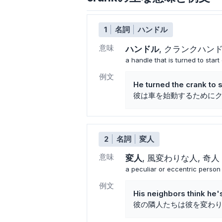
1
名詞
ハンドル
意味
ハンドル
クランクハン
a handle that is turned to star
例文
He turned the crank to st
彼は車を始動するために
2
名詞
変人
意味
変人
風変わりな人
奇人
a peculiar or eccentric person
例文
His neighbors think he's
彼の隣人たちは彼を変わ