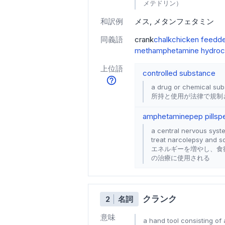
メテドリン）
和訳例
メス
メタンフェタミン
同義語
crank
chalk
chicken feed
d
methamphetamine hydroch
上位語
controlled substance
a drug or chemical su
所持と使用が法律で規制
amphetamine
pep pill
sp
a central nervous syst
treat narcolepsy and s
エネルギーを増やし、食
の治療に使用される
クランク
2
名詞
意味
a hand tool consisting of 