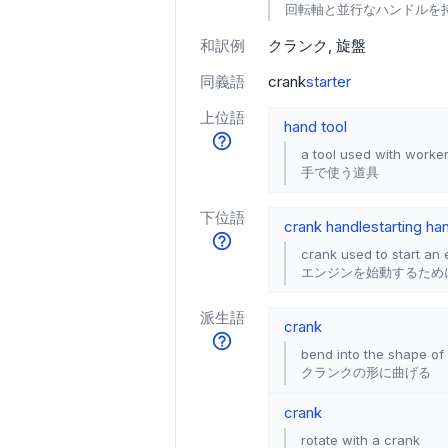
回転軸と並行なハンドルを
和訳例
クランク
旋盤
同義語
crank
starter
上位語
hand tool
a tool used with worke
手で使う道具
下位語
crank handle
starting ha
crank used to start an
エンジンを始動するため
派生語
crank
bend into the shape of
クランクの形に曲げる
crank
rotate with a crank