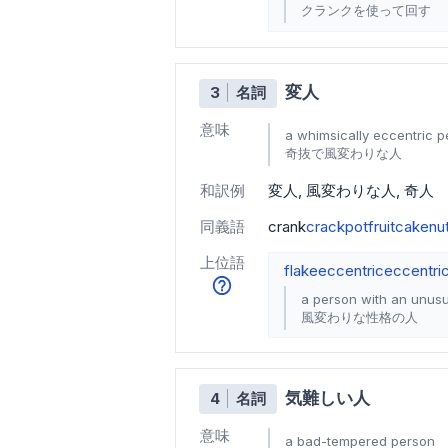
クランクを使って回す
変人
3
名詞
意味
a whimsically eccentric 
奇抜で風変わりな人
和訳例
変人
風変わりな人
奇人
同義語
crank
crackpot
fruitcake
nu
上位語
flake
eccentric
eccentri
a person with an unusu
風変わりな性格の人
気難しい人
4
名詞
意味
a bad-tempered person