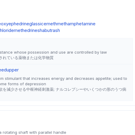
eoxyephedrine
glass
ice
meth
methamphetamine
loride
methedrine
shabu
trash
bstance whose possession and use are controlled by law
されている薬物または化学物質
eed
upper
em stimulant that increases energy and decreases appetite; used to
ome forms of depression
欲を減少させる中枢神経刺激薬; ナルコレプシーやいくつかの形のうつ病
a rotating shaft with parallel handle