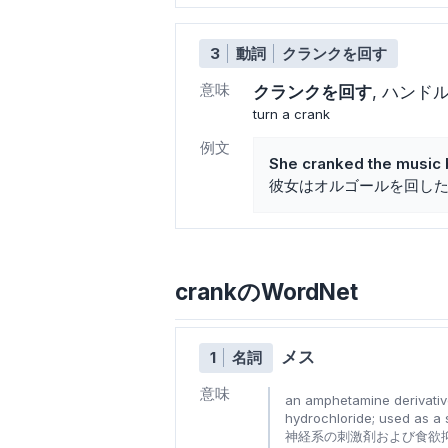
3
動詞
クランクを回す
意味
クランクを回す
ハンド
turn a crank
例文
She cranked the music 
彼女はオルゴールを回し
crankのWordNet
メス
1
名詞
意味
an amphetamine derivative
hydrochloride; used as a 
神経系の刺激剤および食欲