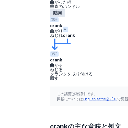
曲がった柄
垂直のハンドル
動詞
英語
crank
n.
曲がり
ねじれ
crank
英語
crank
曲がる
ねじる
クランクを取り付ける
回す
この語源は確認中です。
掲載については
EnglishBattle公式X
で更
crankの主な意味と例文