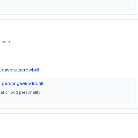
person
t case
nut
screwball
c person
geek
oddball
al or odd personality