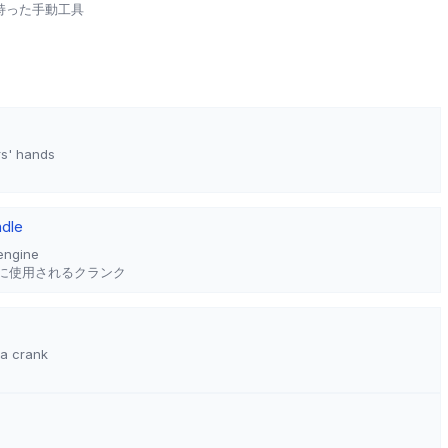
持った手動工具
rs' hands
ndle
 engine
に使用されるクランク
 a crank