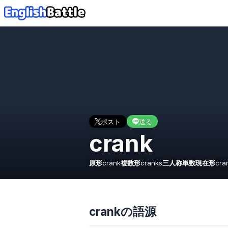
ポスト
送る
crank
原形
crank
複数形
cranks
三人称単数現在形
cra
crankの語源