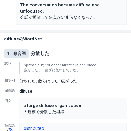
The conversation became diffuse and
unfocused.
会話が拡散して焦点が定まらなくなった。
diffuseのWordNet
分散した
1
形容詞
意味
spread out; not concentrated in one place
広がった；一箇所に集中していない
和訳例
分散した
散らばった
広がった
同義語
diffuse
例文
a large diffuse organization
大規模で分散した組織
類義語
distributed