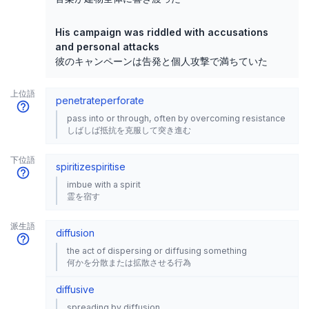
His campaign was riddled with accusations
and personal attacks
彼のキャンペーンは告発と個人攻撃で満ちていた
上位語
penetrate
perforate
pass into or through, often by overcoming resistance
しばしば抵抗を克服して突き進む
下位語
spiritize
spiritise
imbue with a spirit
霊を宿す
派生語
diffusion
the act of dispersing or diffusing something
何かを分散または拡散させる行為
diffusive
spreading by diffusion