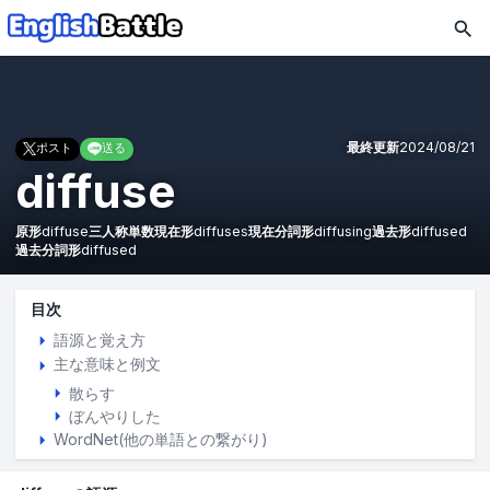
最終更新
2024/08/21
ポスト
送る
diffuse
原形
diffuse
三人称単数現在形
diffuses
現在分詞形
diffusing
過去形
diffused
過去分詞形
diffused
目次
語源と覚え方
主な意味と例文
散らす
ぼんやりした
WordNet(他の単語との繋がり)