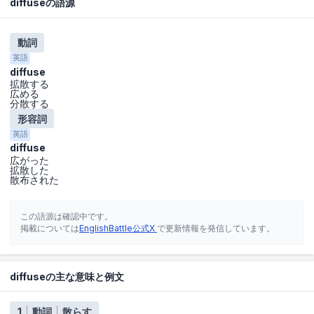
diffuseの語源
動詞
英語
diffuse
拡散する
広める
分散する
形容詞
英語
diffuse
広がった
拡散した
散布された
この語源は確認中です。
掲載については
EnglishBattle公式X
で更新情報を発信しています。
diffuseの主な意味と例文
1
動詞
散らす