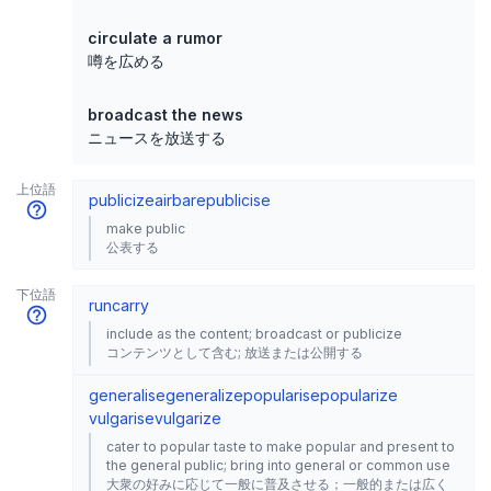
circulate a rumor
噂を広める
broadcast the news
ニュースを放送する
上位語
publicize
air
bare
publicise
make public
公表する
下位語
run
carry
include as the content; broadcast or publicize
コンテンツとして含む; 放送または公開する
generalise
generalize
popularise
popularize
vulgarise
vulgarize
cater to popular taste to make popular and present to
the general public; bring into general or common use
大衆の好みに応じて一般に普及させる；一般的または広く