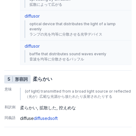
拡散によって広がる
diffusor
optical device that distributes the light of a lamp
evenly
ランプの光を均等に分散させる光学デバイス
diffusor
baffle that distributes sound waves evenly
音波を均等に分散させるバッフル
柔らかい
5
形容詞
意味
(of light) transmitted from a broad light source or reflected
（光が）広範な光源から放たれたり反射されたりする
和訳例
柔らかい
拡散した
控えめな
同義語
diffuse
diffused
soft