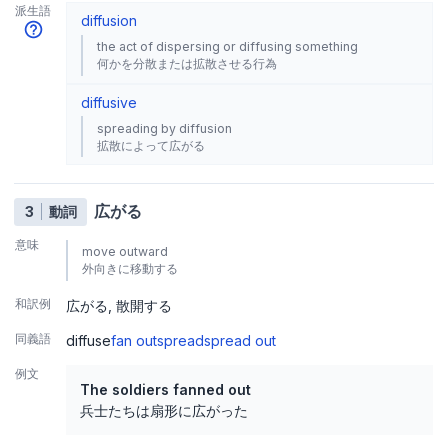
派生語
diffusion
the act of dispersing or diffusing something
何かを分散または拡散させる行為
diffusive
spreading by diffusion
拡散によって広がる
広がる
3
動詞
意味
move outward
外向きに移動する
和訳例
広がる
散開する
同義語
diffuse
fan out
spread
spread out
例文
The soldiers fanned out
兵士たちは扇形に広がった