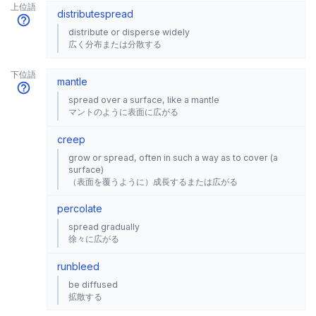
上位語
distribute
spread
distribute or disperse widely
広く分布または分散する
下位語
mantle
spread over a surface, like a mantle
マントのように表面に広がる
creep
grow or spread, often in such a way as to cover (a
surface)
（表面を覆うように）成長するまたは広がる
percolate
spread gradually
徐々に広がる
run
bleed
be diffused
拡散する