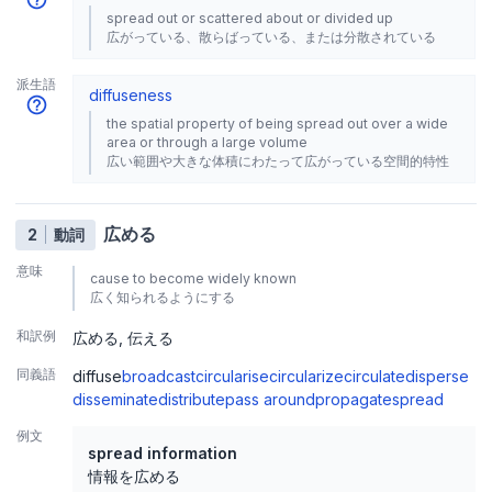
spread out or scattered about or divided up
広がっている、散らばっている、または分散されている
派生語
diffuseness
the spatial property of being spread out over a wide
area or through a large volume
広い範囲や大きな体積にわたって広がっている空間的特性
広める
2
動詞
意味
cause to become widely known
広く知られるようにする
和訳例
広める
伝える
同義語
diffuse
broadcast
circularise
circularize
circulate
disperse
disseminate
distribute
pass around
propagate
spread
例文
spread information
情報を広める