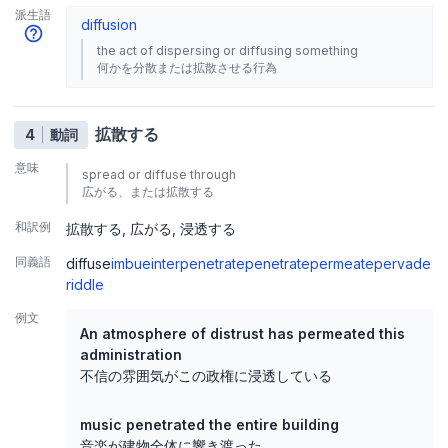
派生語
diffusion
the act of dispersing or diffusing something
何かを分散または拡散させる行為
拡散する
4
動詞
意味
spread or diffuse through
広がる、または拡散する
和訳例
拡散する
広がる
浸透する
同義語
diffuse
imbue
interpenetrate
penetrate
permeate
pervade
riddle
例文
An atmosphere of distrust has permeated this
administration
不信の雰囲気がこの政権に浸透している
music penetrated the entire building
音楽が建物全体に響き渡った